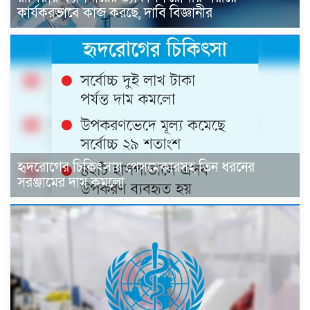
কার্যকরভাবে কাজ করছে, দাবি বিজ্ঞানীর
হৃদরোগের চিকিৎসায় পেসমেকারসহ তিন ধরনের
সরঞ্জামের দাম কমলো