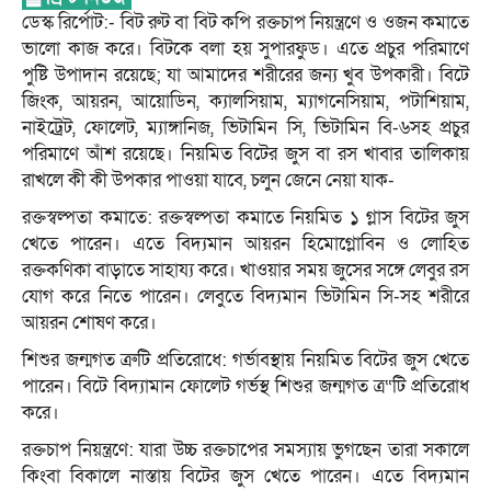
ডেস্ক রির্পোট:- বিট রুট বা বিট কপি রক্তচাপ নিয়ন্ত্রণে ও ওজন কমাতে
ভালো কাজ করে। বিটকে বলা হয় সুপারফুড। এতে প্রচুর পরিমাণে
পুষ্টি উপাদান রয়েছে; যা আমাদের শরীরের জন্য খুব উপকারী। বিটে
জিংক, আয়রন, আয়োডিন, ক্যালসিয়াম, ম্যাগনেসিয়াম, পটাশিয়াম,
নাইট্রেট, ফোলেট, ম্যাঙ্গানিজ, ভিটামিন সি, ভিটামিন বি-৬সহ প্রচুর
পরিমাণে আঁশ রয়েছে। নিয়মিত বিটের জুস বা রস খাবার তালিকায়
রাখলে কী কী উপকার পাওয়া যাবে, চলুন জেনে নেয়া যাক-
রক্তস্বল্পতা কমাতে: রক্তস্বল্পতা কমাতে নিয়মিত ১ গ্লাস বিটের জুস
খেতে পারেন। এতে বিদ্যমান আয়রন হিমোগ্লোবিন ও লোহিত
রক্তকণিকা বাড়াতে সাহায্য করে। খাওয়ার সময় জুসের সঙ্গে লেবুর রস
যোগ করে নিতে পারেন। লেবুতে বিদ্যমান ভিটামিন সি-সহ শরীরে
আয়রন শোষণ করে।
শিশুর জন্মগত ত্রুটি প্রতিরোধে: গর্ভাবস্থায় নিয়মিত বিটের জুস খেতে
পারেন। বিটে বিদ্যামান ফোলেট গর্ভস্থ শিশুর জন্মগত ত্র“টি প্রতিরোধ
করে।
রক্তচাপ নিয়ন্ত্রণে: যারা উচ্চ রক্তচাপের সমস্যায় ভুগছেন তারা সকালে
কিংবা বিকালে নাস্তায় বিটের জুস খেতে পারেন। এতে বিদ্যমান