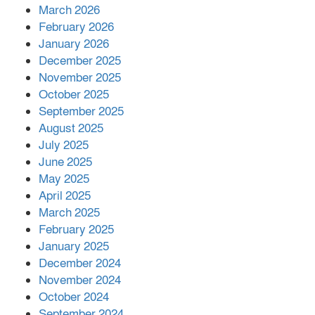
March 2026
February 2026
কাপ্তাই প্রেস ক্লাবের সভাপতি মাহফুজ,
January 2026
সম্পাদক রিপন মারমা নির্বাচিত
December 2025
November 2025
October 2025
মালয়েশিয়ার প্রধানমন্ত্রীকে চিঠি দেয়ার
September 2025
পর ফোন তারেক রহমানের,গ্যাস সঙ্কট
মোকাবিলায় সহায়তার আশ্বাস
August 2025
July 2025
June 2025
২২১ কোটি টাকা বেড়েছে রেলের আয়,
কীভাবে?
May 2025
April 2025
March 2025
এক বিলিয়ন ডলার বিনিয়োগ হবে
February 2025
আনোয়ারায়
January 2025
December 2024
November 2024
বান্দরবানে বন্যায় ক্ষতিগ্রস্তদের মাঝে
October 2024
সহায়তা দিলেন সাচিং প্রু জেরী
September 2024