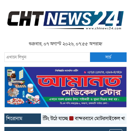
শুক্রবার, ০৭ অগাস্ট ২০২৬, ০৭:৫৫ অপরাহ্ন
সার্চ
াকার সড়কের কার্পেটিং উঠে যাচ্ছে
শিরোনাম
বান্দরবানে মোটরসাইকেল খাদে পড়ে প্