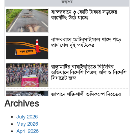
জনপ্রিয়
বান্দরবানে ৩ কোটি টাকার সড়কের
কার্পেটিং উঠে যাচ্ছে
বান্দরবানে মোটরসাইকেল খাদে পড়ে
প্রাণ গেল দুই পর্যটকের
রাঙ্গামাটির বাঘাইছড়িতে বিজিবির
অভিযানে বিদেশি পিস্তল, গুলি ও বিদেশি
সিগারেট জব্দ
জাপানে শক্তিশালী ভূমিকম্পে নিহতের
সংখ্যা বেড়ে ৩৪
Archives
July 2026
রাশিয়ায় ক্যানসারের ভ্যাকসিন রোগীর
May 2026
শরীরে কার্যকরভাবে কাজ করছে, দাবি
April 2026
বিজ্ঞানীর