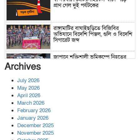
প্রাণ গেল দুই পর্যটকের
রাঙ্গামাটির বাঘাইছড়িতে বিজিবির
অভিযানে বিদেশি পিস্তল, গুলি ও বিদেশি
সিগারেট জব্দ
জাপানে শক্তিশালী ভূমিকম্পে নিহতের
সংখ্যা বেড়ে ৩৪
Archives
July 2026
রাশিয়ায় ক্যানসারের ভ্যাকসিন রোগীর
May 2026
শরীরে কার্যকরভাবে কাজ করছে, দাবি
April 2026
বিজ্ঞানীর
March 2026
February 2026
কাপ্তাই প্রেস ক্লাবের সভাপতি মাহফুজ,
January 2026
সম্পাদক রিপন মারমা নির্বাচিত
December 2025
November 2025