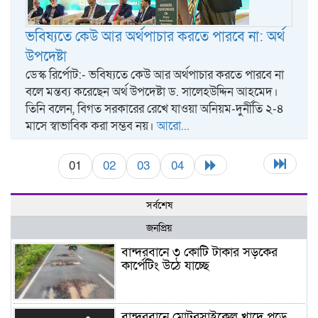
ভবিষ্যতে কেউ আর অর্থপাচার করতে পারবে না: অর্থ
উপদেষ্টা
ডেস্ক রির্পোট:- ভবিষ্যতে কেউ আর অর্থপাচার করতে পারবে না
বলে মন্তব্য করেছেন অর্থ উপদেষ্টা ড. সালেহউদ্দিন আহমেদ।
তিনি বলেন, বিগত সরকারের রেখে যাওয়া অনিয়ম-দুর্নীতি ২-৪
মাসে স্বাভাবিক করা সম্ভব নয়।
আরো...
01
02
03
04
সর্বশেষ
জনপ্রিয়
বান্দরবানে ৩ কোটি টাকার সড়কের
কার্পেটিং উঠে যাচ্ছে
বান্দরবানে মোটরসাইকেল খাদে পড়ে