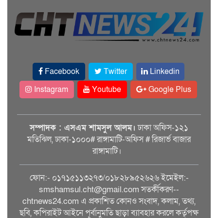
Facebook
Twitter
Linkedin
Instagram
Youtube
Google Plus
সম্পাদক : এসএম শামসুল আলম।
ঢাকা অফিস-১২১
মতিঝিল, ঢাকা-১০০০# রাঙ্গামাটি-অফিস # রিজার্ভ বাজার
রাঙ্গামাটি।
ফোন:- ০১৭১৫১১৩২৭৩/০১৮২৮৯৫২৬২৬ ইমেইল:-
smshamsul.cht@gmail.com সতর্কীকরণ--
chtnews24.com এ প্রকাশিত কোনও সংবাদ, কলাম, তথ্য,
ছবি, কপিরাইট আইনে পূর্বানুমতি ছাড়া ব্যাবহার করলে কর্তৃপক্ষ