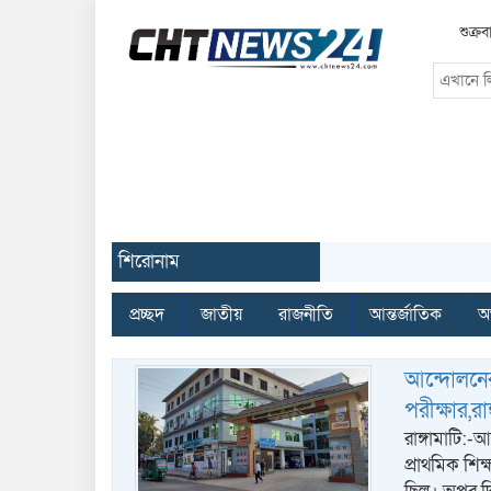
শুক্র
শিরোনাম
প্রচ্ছদ
জাতীয়
রাজনীতি
আন্তর্জাতিক
অর
আন্দোলনের
পরীক্ষার,র
রাঙ্গামাটি:
প্রাথমিক শি