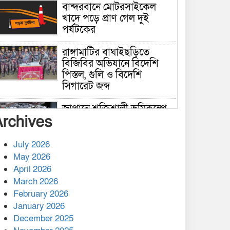
বান্দরবানে মোটরসাইকেল
খাদে পড়ে প্রাণ গেল দুই
পর্যটকের
রাঙ্গামাটির বাঘাইছড়িতে
বিজিবির অভিযানে বিদেশি
পিস্তল, গুলি ও বিদেশি
সিগারেট জব্দ
জাপানে শক্তিশালী ভূমিকম্পে
Archives
নিহতের সংখ্যা বেড়ে ৩৪
July 2026
রাশিয়ায় ক্যানসারের ভ্যাকসিন
May 2026
রোগীর শরীরে কার্যকরভাবে
April 2026
কাজ করছে, দাবি বিজ্ঞানীর
March 2026
February 2026
কাপ্তাই প্রেস ক্লাবের সভাপতি
মাহফুজ, সম্পাদক রিপন মারমা
January 2026
নির্বাচিত
December 2025