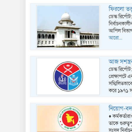
ফিরলো তত্ত
ডেস্ক রির্
নির্বাচনকালীন
আপিল বিভাগ।
আরো...
আজ সশস্ত্র
ডেস্ক রির্পোট
প্রেক্ষাপটে
সম্মিলিতভাবে
করে ১৯৭১ 
নিয়োগ-বদল
♦ কর্মকর্তার
তাকে গুরুত্ব
সংসদ নির্বাচ