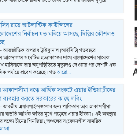
কে আজ থেকে রাঙ্গামাটিতে ডাকা ৩৬ ঘন্টার হরতাল দুপুরে
ঁসির রায়ে আটলান্টিক কাউন্সিলের
বাংলাদেশের নির্বাচন যত ঘনিয়ে আসছে, দিল্লির কৌশলও
ছে
ট:- আন্তর্জাতিক অপরাধ ট্রাইব্যুনাল (আইসিটি) গতবছরে
াধীন আন্দোলনে সংঘটিত হত্যাকাণ্ডের দায়ে বাংলাদেশের সাবেক
েখ হাসিনাকে তার অনুপস্থিতিতে মৃত্যুদণ্ড দেওয়ার পর দেশটি এক
িক পর্যায়ে প্রবেশ করেছে। গত
আরো...
র আকাশসীমা বন্ধে আর্থিক সংকটে এয়ার ইন্ডিয়া,চীনের
 ব্যবহার করতে সরকারের কাছে লবিং
োট:- ভারতীয় এয়ারলাইন্সগুলোর জন্য পাকিস্তান তার আকাশসীমা
ায় বাড়তি আর্থিক ক্ষতির মুখে পড়েছে এয়ার ইন্ডিয়া। এই অবস্থায়
র লক্ষ্যে চীনের শিনজিয়াং অঞ্চলের সংবেদনশীল সামরিক
আরো...