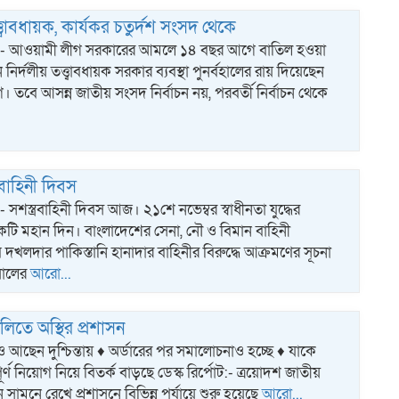
্বাবধায়ক, কার্যকর চতুর্দশ সংসদ থেকে
পোট:- আওয়ামী লীগ সরকারের আমলে ১৪ বছর আগে বাতিল হওয়া
 নির্দলীয় তত্ত্বাবধায়ক সরকার ব্যবস্থা পুনর্বহালের রায় দিয়েছেন
ম
 তবে আসন্ন জাতীয় সংসদ নির্বাচন নয়, পরবর্তী নির্বাচন থেকে
বাহিনী দিবস
:- সশস্ত্রবাহিনী দিবস আজ। ২১শে নভেম্বর স্বাধীনতা যুদ্ধের
 একটি মহান দিন। বাংলাদেশের সেনা, নৌ ও বিমান বাহিনী
 দখলদার পাকিস্তানি হানাদার বাহিনীর বিরুদ্ধে আক্রমণের সূচনা
সালের
আরো...
িতে অস্থির প্রশাসন
াও আছেন দুশ্চিন্তায় ♦ অর্ডারের পর সমালোচনাও হচ্ছে ♦ যাকে
পূর্ণ নিয়োগ নিয়ে বিতর্ক বাড়ছে ডেস্ক রির্পোট:- ত্রয়োদশ জাতীয়
ন সামনে রেখে প্রশাসনে বিভিন্ন পর্যায়ে শুরু হয়েছে
আরো...