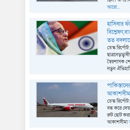
ছিল। অপর দি
আরো...
হাসিনার ফা
বিশ্লেষণ,
তত বদলাচ্
ডেস্ক রির্পো
ছাত্রনেতৃত্ব
স্বৈরশাসক শ
নতুন ঐতিহাস
পাকিস্তানে
আকাশসীমা
ডেস্ক রির্প
বন্ধ করে দেয়
রুট ছোট করা
আকাশসীমা