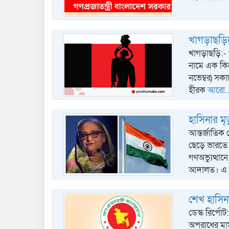
খাগড়াছড়িত
খাগড়াছড়ি:- 
নামে এক কিশ
নভেম্বর) সক
হীরক
আরো..
হাসিনার মৃ
আন্তর্জাতিক 
ছেড়ে ভারতে প
গণঅভ্যুত্থান
আদালত। এ 
শেখ হাসিনা
ডেস্ক রির্প
অপরাধের মামলায়