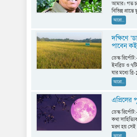
আমার। গত চা
বিভিন্ন প্রান
আরো...
দক্ষিণে ‘
পাবেন ক
ডেস্ক রির্পো
ইনব্রিড ও ৭ট
যার মধ্যে ব্র
আরো...
এপ্রিলের প
ডেস্ক রির্পোট
কথা সাহিত্য
মরণ হয় সেই প
আরো...