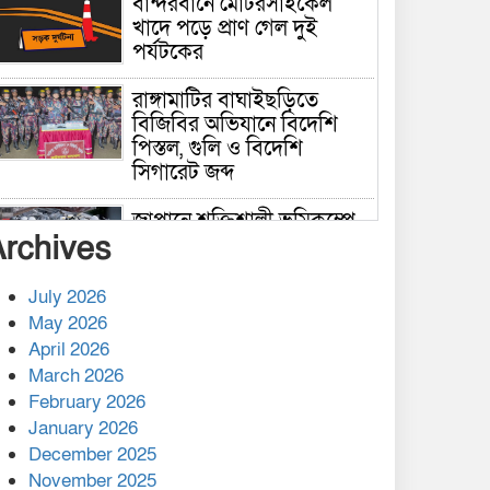
বান্দরবানে মোটরসাইকেল
খাদে পড়ে প্রাণ গেল দুই
পর্যটকের
রাঙ্গামাটির বাঘাইছড়িতে
বিজিবির অভিযানে বিদেশি
পিস্তল, গুলি ও বিদেশি
সিগারেট জব্দ
জাপানে শক্তিশালী ভূমিকম্পে
Archives
নিহতের সংখ্যা বেড়ে ৩৪
July 2026
রাশিয়ায় ক্যানসারের ভ্যাকসিন
May 2026
রোগীর শরীরে কার্যকরভাবে
April 2026
কাজ করছে, দাবি বিজ্ঞানীর
March 2026
February 2026
কাপ্তাই প্রেস ক্লাবের সভাপতি
মাহফুজ, সম্পাদক রিপন মারমা
January 2026
নির্বাচিত
December 2025
November 2025