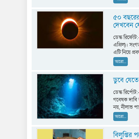
৫০ বছরের 
দেখবেন য
ডেস্ক রির্ফো
এপ্রিল)। সংগত
এটি নিয়ে প্র
আরো...
ডুবে যেতে 
ডেস্ক রির্পো
গবেষক দাবি ক
নয়, নীলাভ পা
আরো...
বিলুপ্তির প