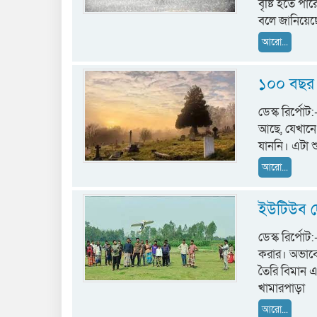
বৃষ্টি হতে প
বলে জানিয়েছে
আরো...
১০০ বছর ধ
ডেস্ক রির্পো
আছে, যেখানে
যাননি। এটা শ
আরো...
ইউটিউব দ
ডেস্ক রির্পো
করার। অভাবে
তৈরি বিমান
খামারপাড়া
আরো...