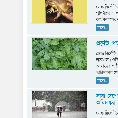
ডেস্ক রির্পোট
পৃথিবীতে এ প্
কার্যকলাপের 
আরো...
প্রকৃতি থে
ডেস্ক রির্পো
লতাগুল্ম। পর
আমাদের শারীর
প্রাচীনকাল থ
আরো...
সারা দেশে
অধিদপ্তর
ডেস্ক রির্পো