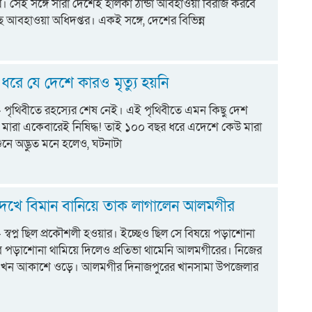
ারে। সেই সঙ্গে সারা দেশেই হালকা ঠান্ডা আবহাওয়া বিরাজ করবে
 আবহাওয়া অধিদপ্তর। একই সঙ্গে, দেশের বিভিন্ন
রে যে দেশে কারও মৃত্যু হয়নি
ট:- পৃথিবীতে রহস্যের শেষ নেই। এই পৃথিবীতে এমন কিছু দেশ
 মারা একেবারেই নিষিদ্ধ! তাই ১০০ বছর ধরে এদেশে কেউ মারা
ুনে অদ্ভুত মনে হলেও, ঘটনাটা
েখে বিমান বানিয়ে তাক লাগালেন আলমগীর
ট:- স্বপ্ন ছিল প্রকৌশলী হওয়ার। ইচ্ছেও ছিল সে বিষয়ে পড়াশোনা
 পড়াশোনা থামিয়ে দিলেও প্রতিভা থামেনি আলমগীরের। নিজের
 এখন আকাশে ওড়ে। আলমগীর দিনাজপুরের খানসামা উপজেলার