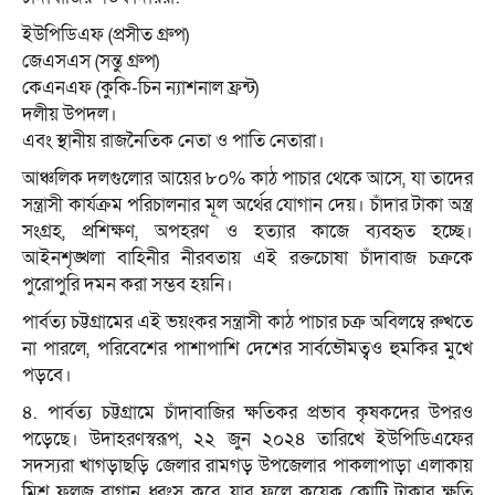
ইউপিডিএফ (প্রসীত গ্রুপ)
জেএসএস (সন্তু গ্রুপ)
কেএনএফ (কুকি-চিন ন্যাশনাল ফ্রন্ট)
দলীয় উপদল।
এবং স্থানীয় রাজনৈতিক নেতা ও পাতি নেতারা।
আঞ্চলিক দলগুলোর আয়ের ৮০% কাঠ পাচার থেকে আসে, যা তাদের
সন্ত্রাসী কার্যক্রম পরিচালনার মূল অর্থের যোগান দেয়। চাঁদার টাকা অস্ত্র
সংগ্রহ, প্রশিক্ষণ, অপহরণ ও হত্যার কাজে ব্যবহৃত হচ্ছে।
আইনশৃঙ্খলা বাহিনীর নীরবতায় এই রক্তচোষা চাঁদাবাজ চক্রকে
পুরোপুরি দমন করা সম্ভব হয়নি।
পার্বত্য চট্টগ্রামের এই ভয়ংকর সন্ত্রাসী কাঠ পাচার চক্র অবিলম্বে রুখতে
না পারলে, পরিবেশের পাশাপাশি দেশের সার্বভৌমত্বও হুমকির মুখে
পড়বে।
৪. পার্বত্য চট্টগ্রামে চাঁদাবাজির ক্ষতিকর প্রভাব কৃষকদের উপরও
পড়েছে। উদাহরণস্বরূপ, ২২ জুন ২০২৪ তারিখে ইউপিডিএফের
সদস্যরা খাগড়াছড়ি জেলার রামগড় উপজেলার পাকলাপাড়া এলাকায়
মিশ্র ফলজ বাগান ধ্বংস করে, যার ফলে কয়েক কোটি টাকার ক্ষতি