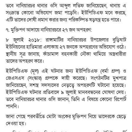
তবে নানিয়ারচর থানার ওসি আব্দুল লতিফ জানিয়েছেন, থানায় এ
সংক্রান্ত কোনো অভিযোগ জমা পড়েনি। ইউপিডিএফ মনে করছে,
এটি তাদের দোষী প্রমাণ করার জন্য পরিকল্পিত ষড়যন্ত্র হতে পারে।
৭. মুক্তিপণ আদায়ে নানিয়ারচরে ২৭ জন অপহরণ:
৮ জুলাই ২০১৮: রাঙ্গামাটির নানিয়ারচর উপজেলার বুড়িঘাট
ইউনিয়নের হাতিমারা এলাকায় ২৭ জনকে অপহরণের অভিযোগ ওঠে।
স্থানীয় সূত্র জানায়, কাঁচামাল বহনকারী নৌকা থামিয়ে অস্ত্রধারীরা
তাদের অপহরণ করে।
ইউপিডিএফ (মূল) এই ঘটনার জন্য ইউপিডিএফ (বর্মা গ্রুপ) ও
জেএসএস (সংস্কার) গ্রুপকে দায়ী করেছে। সংগঠনটির মুখপাত্র
জানিয়েছেন, সশস্ত্র সদস্যদের নেতৃত্বে অপহরণটি ঘটানো হয়েছে।
ইউপিডিএফ ঘটনার প্রতিবাদে ৯ জুলাই মানববন্ধনের ঘোষণা দেয়।
তবে নানিয়ারচর থানার ওসি জানান, তিনি এ বিষয়ে কোনো রিপোর্ট
পাননি।
জানা গেছে পরবর্তীতে মোটা অংকের মুক্তিপণ নিয়ে তাদেরকে ছেড়ে
দেওয়া হয়।