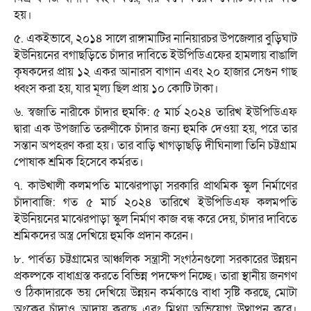
হয়।
৫. একইভাবে, ২০১৪ সালে রাঙ্গামাটির নানিয়ারচর উপজেলার বুড়িঘাট
ইউনিয়নের বগাছড়িতে চাঁদার দাবিতে ইউপিডিএফের হামলায় বাঙালি
কৃষকদের প্রায় ১২ একর আনারস বাগান এবং ২০ হাজার সেগুন গাছ
ধ্বংস করা হয়, যার মূল্য ছিল প্রায় ১০ কোটি টাকা।
৬. স্বজাতি নারীকে চাঁদার হুমকি: ৫ মার্চ ২০২৪ তারিখ ইউপিডিএফ
দ্বারা এক উপজাতি তরুণীকে চাঁদার জন্য হুমকি দেওয়া হয়, পরে তার
সন্তান অপহরণ করা হয়। তার বাড়ি খাগড়াছড়ি দীঘিনালা তিনি চট্টগ্রাম
পোষাক শ্রমিক হিসেবে কর্মরত।
৭. কাউখালী কলমপতি মাঝেরপাড়া সরকারি প্রাথমিক স্কুল নির্মাণের
চাঁদাবাজি: গত ৫ মার্চ ২০২৪ তারিখে ইউপিডিএফ কলমপতি
ইউনিয়নের মাঝেরপাড়া স্কুল নির্মাণ কাজ বন্ধ করে দেয়, চাঁদার দাবিতে
শ্রমিকদের অস্ত্র দেখিয়ে হুমকি প্রদান করেন।
৮. পার্বত্য চট্টগ্রামের আঞ্চলিক সন্ত্রাসী সংগঠনগুলো সরকারের উন্নয়ন
প্রকল্পকে বাধাগ্রস্ত করতে বিভিন্ন পদক্ষেপ নিচ্ছে। তারা স্থানীয় জনগণ
ও ঠিকাদারকে ভয় দেখিয়ে উন্নয়ন কর্মকাণ্ডে বাধা সৃষ্টি করছে, মোটা
অংকের চাঁদাও আদায় করছে এবং মিথ্যা অভিযোগ উত্থাপন করে।