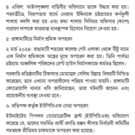
৪ এপ্রিল: আইনশৃঙ্খলা বাহিনীর অভিযানে তাকে উদ্ধার করা হয়।
পরবর্তীতে, নিরাপত্তার স্বার্থে নেজাম উদ্দিনকে চট্টগ্রামের কর্ণফুলী
শাখায় বদলি করা হয় এবং রুমা শাখায় সিনিয়র অফিসার (ক্যাশ)
নারায়ণ দাশকে ভারপ্রাপ্ত ব্যবস্থাপক হিসেবে নিয়োগ দেওয়া হয়।
৫. রাঙ্গামাটিতে নির্মাণ শ্রমিক অপহরণ
২ মার্চ ২০২৪: রাঙামাটি শহরের কলেজ গেট এলাকা থেকে টিটু নামে
এক নির্মাণ শ্রমিককে অস্ত্রের মুখে অপহরণ করা হয়। তিনি পার্বত্য
চট্টগ্রাম আঞ্চলিক পরিষদের রেস্ট হাউস নির্মাণকাজে কর্মরত ছিলেন।
সরকারি প্রতিষ্ঠানটির ঠিকাদার মোহাম্মদ সেলিম উল্লাহ বিষয়টি নিশ্চিত
করেছেন, তবে এখনো অপরাধীদের পরিচয় পাওয়া যায়নি। রাঙ্গামাটি
কোতোয়ালি থানার ওসি জানিয়েছেন, তারা ঘটনাটি জানেন এবং
প্রয়োজনীয় ব্যবস্থা নেওয়া হবে।
৬. প্রতিপক্ষ কর্তৃক ইউপিডিএফ নেতা অপহরণ:
ইউনাইটেড পিপলস ডেমোক্রেটিক ফ্রন্ট (ইউপিডিএফ) অভিযোগ
করেছে যে, তাদের সমর্থিত প্রার্থী প্রণতি রঞ্জন খীসার নির্বাচনী কমিটির
সমন্বয়ক প্রীতিময় চাকমাকে অপহরণ করা হয়েছে।