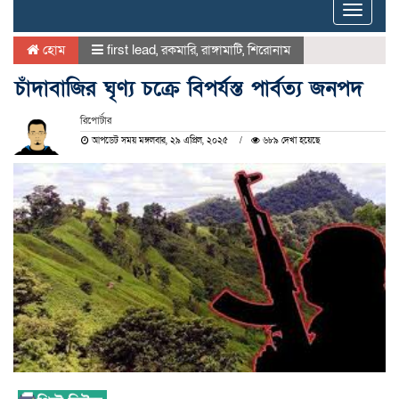
Toggle
naviga
হোম
first lead
,
রকমারি
,
রাঙ্গামাটি
,
শিরোনাম
চাঁদাবাজির ঘৃণ্য চক্রে বিপর্যস্ত পার্বত্য জনপদ
রিপোর্টার
আপডেট সময় মঙ্গলবার, ২৯ এপ্রিল, ২০২৫
৬৮৯ দেখা হয়েছে