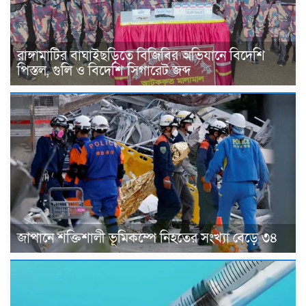
রাঙ্গামাটির বাঘাইছড়িতে বিজিবির অভিযানে বিদেশি
পিস্তল, গুলি ও বিদেশি সিগারেট জব্দ
জাপানে শক্তিশালী ভূমিকম্পে নিহতের সংখ্যা বেড়ে ৩৪