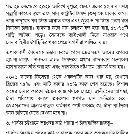
গত ২৪ সেপ্টেম্বর ২০২৪ তারিখে দুপুরে, জেএসএসের ১২ জন সশস্ত্র
সন্ত্রাসী কাজের স্থলে এসে সাব-কন্ট্রাক্টর সৈয়দ (৩৬)-কে মারধর করে।
তারা বন্দুকের নল দিয়ে আঘাত করে এবং জুতা ও পা দিয়ে চেপে ধরে
নির্যাতন চালায়। হামলার ফলে যান চলাচল বন্ধ হয়ে যায়, ৫০-৬০টি
গাড়ি আটকা পড়ে। সৈয়দকে তাইংখালী নিয়ে যাওয়ার পথে
সেনাবাহিনীর উপস্থিতির খবর পেয়ে সন্ত্রাসীরা পালিয়ে যায়।
এলাকাবাসী সৈয়দকে উদ্ধার করতে গেলে জেএসএস তাদের ওপরও
হামলা চালায়। গুরুতর আহত সৈয়দকে প্রথমে বান্দরবান জেনারেল
হাসপাতালে ভর্তি করা হয় এবং পরবর্তীতে চট্টগ্রামে রেফার্ড করা হয়।
২০২১ সালের ডিসেম্বর থেকে প্রকল্পটির কাজ শুরু হয়, যেখানে
ব্রিজের ৭৫% এবং মাটি কাটার ২০% কাজ শেষ হয়েছে। বিশাল
অঙ্কের চাঁদার কারণে উন্নয়ন কাজ থমকে গেছে। স্থানীয়দের আশঙ্কা,
চাঁদা পরিশোধ করলে প্রকল্পের গুণগত মান ক্ষতিগ্রস্ত হবে।
জেএসএসের আক্রমণাত্মক কর্মকাণ্ড স্পষ্ট করেছে যে, চাঁদা না দিলে
কাজ চালিয়ে যেতে দেওয়া হবে না।
৩. পার্বত্য চট্টগ্রামে ভয়ংকর কাঠ পাচার ও চাঁদাবাজির রাজত্ব—
পার্বত্য চট্টগ্রামে অবৈধ কাঠ পাচারকে কেন্দ্র করে ভয়ংকর চাঁদাবাজির