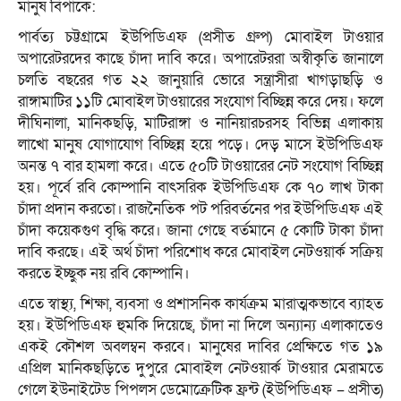
মানুষ বিপাকে:
পার্বত্য চট্টগ্রামে ইউপিডিএফ (প্রসীত গ্রুপ) মোবাইল টাওয়ার
অপারেটরদের কাছে চাঁদা দাবি করে। অপারেটররা অস্বীকৃতি জানালে
চলতি বছরের গত ২২ জানুয়ারি ভোরে সন্ত্রাসীরা খাগড়াছড়ি ও
রাঙ্গামাটির ১১টি মোবাইল টাওয়ারের সংযোগ বিচ্ছিন্ন করে দেয়। ফলে
দীঘিনালা, মানিকছড়ি, মাটিরাঙ্গা ও নানিয়ারচরসহ বিভিন্ন এলাকায়
লাখো মানুষ যোগাযোগ বিচ্ছিন্ন হয়ে পড়ে। দেড় মাসে ইউপিডিএফ
অনন্ত ৭ বার হামলা করে। এতে ৫০টি টাওয়ারের নেট সংযোগ বিচ্ছিন্ন
হয়। পূর্বে রবি কোম্পানি বাৎসরিক ইউপিডিএফ কে ৭০ লাখ টাকা
চাঁদা প্রদান করতো। রাজনৈতিক পট পরিবর্তনের পর ইউপিডিএফ এই
চাঁদা কয়েকগুণ বৃদ্ধি করে। জানা গেছে বর্তমানে ৫ কোটি টাকা চাঁদা
দাবি করছে। এই অর্থ চাঁদা পরিশোধ করে মোবাইল নেটওয়ার্ক সক্রিয়
করতে ইচ্ছুক নয় রবি কোম্পানি।
এতে স্বাস্থ্য, শিক্ষা, ব্যবসা ও প্রশাসনিক কার্যক্রম মারাত্মকভাবে ব্যাহত
হয়। ইউপিডিএফ হুমকি দিয়েছে, চাঁদা না দিলে অন্যান্য এলাকাতেও
একই কৌশল অবলম্বন করবে। মানুষের দাবির প্রেক্ষিতে গত ১৯
এপ্রিল মানিকছড়িতে দুপুরে মোবাইল নেটওয়ার্ক টাওয়ার মেরামতে
গেলে ইউনাইটেড পিপলস ডেমোক্রেটিক ফ্রন্ট (ইউপিডিএফ – প্রসীত)