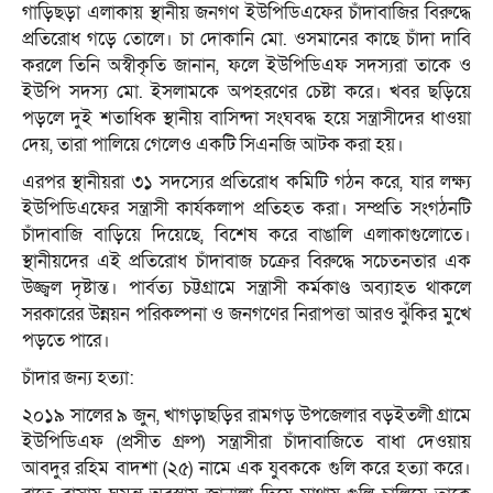
গাড়িছড়া এলাকায় স্থানীয় জনগণ ইউপিডিএফের চাঁদাবাজির বিরুদ্ধে
প্রতিরোধ গড়ে তোলে। চা দোকানি মো. ওসমানের কাছে চাঁদা দাবি
করলে তিনি অস্বীকৃতি জানান, ফলে ইউপিডিএফ সদস্যরা তাকে ও
ইউপি সদস্য মো. ইসলামকে অপহরণের চেষ্টা করে। খবর ছড়িয়ে
পড়লে দুই শতাধিক স্থানীয় বাসিন্দা সংঘবদ্ধ হয়ে সন্ত্রাসীদের ধাওয়া
দেয়, তারা পালিয়ে গেলেও একটি সিএনজি আটক করা হয়।
এরপর স্থানীয়রা ৩১ সদস্যের প্রতিরোধ কমিটি গঠন করে, যার লক্ষ্য
ইউপিডিএফের সন্ত্রাসী কার্যকলাপ প্রতিহত করা। সম্প্রতি সংগঠনটি
চাঁদাবাজি বাড়িয়ে দিয়েছে, বিশেষ করে বাঙালি এলাকাগুলোতে।
স্থানীয়দের এই প্রতিরোধ চাঁদাবাজ চক্রের বিরুদ্ধে সচেতনতার এক
উজ্জ্বল দৃষ্টান্ত। পার্বত্য চট্টগ্রামে সন্ত্রাসী কর্মকাণ্ড অব্যাহত থাকলে
সরকারের উন্নয়ন পরিকল্পনা ও জনগণের নিরাপত্তা আরও ঝুঁকির মুখে
পড়তে পারে।
চাঁদার জন্য হত্যা:
২০১৯ সালের ৯ জুন, খাগড়াছড়ির রামগড় উপজেলার বড়ইতলী গ্রামে
ইউপিডিএফ (প্রসীত গ্রুপ) সন্ত্রাসীরা চাঁদাবাজিতে বাধা দেওয়ায়
আবদুর রহিম বাদশা (২৫) নামে এক যুবককে গুলি করে হত্যা করে।