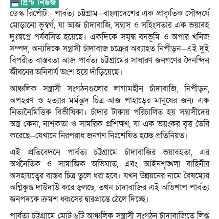
ডেস্ক রির্পোট:- পার্বত্য চট্টগ্রাম—বাংলাদেশের এক প্রাকৃতিক সৌন্দর্যে
মোড়ানো ভূস্বর্গ, যা আজ চাঁদাবাজি, সন্ত্রাস ও সহিংসতার এক ভয়াবহ
দুঃস্বপ্নে পর্যবসিত হয়েছে। একদিকে সমৃদ্ধ বনভূমি ও অপার খনিজ
সম্পদ, অন্যদিকে সন্ত্রাসী চাঁদাবাজ চক্রের অব্যাহত নিপীড়ন—এই দুই
বিপরীত বাস্তবতা আজ পার্বত্য চট্টগ্রামের সাধারণ জনগণের দৈনন্দিন
জীবনের অনিবার্য অংশ হয়ে দাঁড়িয়েছে।
আঞ্চলিক সন্ত্রাসী সংগঠনগুলোর লাগামহীন চাঁদাবাজি, নিপীড়ন,
অপহরণ ও হত্যার মর্মন্তুদ চিত্র আজ পাহাড়ের মানুষের জন্য এক
নিত্যনৈমিত্তিক বিভীষিকা। চাঁদার টাকায় পরিচালিত হয় সন্ত্রাসীদের
অস্ত্র কেনা, নাশকতা ও সামরিক প্রশিক্ষণ, যা এক ভয়ংকর বৃত্ত তৈরি
করেছে—যেখানে নিরপরাধ জনগণ নিঃশেষিত হচ্ছে প্রতিনিয়ত।
এই প্রতিবেদনে পার্বত্য চট্টগ্রামে চাঁদাবাজির ভয়াবহতা, এর
অর্থনৈতিক ও সামাজিক অভিঘাত, এবং আইনশৃঙ্খলা বাহিনীর
অসহায়ত্বের বাস্তব চিত্র তুলে ধরা হবে। যখন উন্নয়নের নামে বৈষম্যের
অগ্নিকুণ্ড দাউদাউ করে জ্বলছে, তখন চাঁদাবাজির এই অভিশাপ পার্বত্য
জনপদকে ক্রমশ ধ্বংসের দ্বারপ্রান্তে ঠেলে দিচ্ছে।
পার্বত্য চট্টগ্রামে মোট ৬টি আঞ্চলিক সন্ত্রাসী সংগঠন চাঁদাবাজিতে লিপ্ত