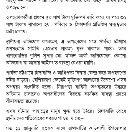
সাইফুদ্দিন শাহিন গাজী (৩৫) ও ম্যানেজার মো. রুহুল আমিন (৫০)
অপহৃত হন।
অপহরণকারীরা প্রথমে ৫০ লাখ টাকা মুক্তিপণ দাবি করে, যা পরে ৩০
লাখ টাকায় নামানো হয়। পরিবার ও ঠিকাদারি প্রতিষ্ঠান মধ্যস্থতার
চেষ্টা চালায়।
স্থানীয়রা অভিযোগ করেছেন, এ অপহরণের সঙ্গে পার্বত্য চট্টগ্রাম
জনসংহতি সমিতি (এমএন লারমা) যুক্ত থাকতে পারে। তবে
খাগড়াছড়ির পুলিশ সুপার মো. মজিদ আলী জানিয়েছেন, কোনো
অভিযোগ না আসায় আইনগত ব্যবস্থা নেওয়া হয়নি।
পার্বত্য চট্টগ্রামে চাঁদাবাজি ও আধিপত্য বিস্তার কেন্দ্র করে অপহরণের
ঘটনা বাড়ছে। বেশিরভাগ ক্ষেত্রেই মুক্তিপণ আদায়ের উদ্দেশ্যে এসব
অপহরণ সংঘটিত হচ্ছে। নিরাপত্তা বাহিনী অপহৃতদের উদ্ধারে
অভিযান চালালেও অপরাধীদের বিরুদ্ধে কার্যকর ব্যবস্থা গ্রহণে
সীমাবদ্ধতা রয়েছে।
এসব ঘটনায় পাহাড়ের মানুষ ক্ষুদ্ধ হয়ে উঠছে। চাঁদাবাজি রোধে
স্থানীয়দের প্রতিরোধের খবরও পাওয়া যাচ্ছে—
গত ১১ জানুয়ারি ২০২৫ সালে রাঙ্গামাটির কাউখালী উপজেলার