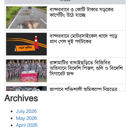
বান্দরবানে ৩ কোটি টাকার সড়কের
কার্পেটিং উঠে যাচ্ছে
বান্দরবানে মোটরসাইকেল খাদে পড়ে
প্রাণ গেল দুই পর্যটকের
রাঙ্গামাটির বাঘাইছড়িতে বিজিবির
অভিযানে বিদেশি পিস্তল, গুলি ও বিদেশি
সিগারেট জব্দ
জাপানে শক্তিশালী ভূমিকম্পে নিহতের
সংখ্যা বেড়ে ৩৪
Archives
July 2026
রাশিয়ায় ক্যানসারের ভ্যাকসিন রোগীর
May 2026
শরীরে কার্যকরভাবে কাজ করছে, দাবি
April 2026
বিজ্ঞানীর