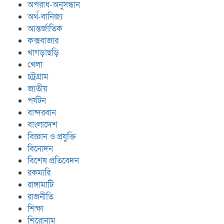
অপরাধ-অনুসন্ধান
অর্থ-বানিজ্য
আন্তর্জাতিক
কক্সবাজার
খাগড়াছড়ি
খেলা
চট্রগ্রাম
জাতীয়
পর্যটন
বান্দরবান
বাংলাদেশ
বিজ্ঞান ও প্রযুক্তি
বিনোদন
বিশেষ প্রতিবেদন
রকমারি
রাঙ্গামাটি
রাজনীতি
শিক্ষা
শিরোনাম