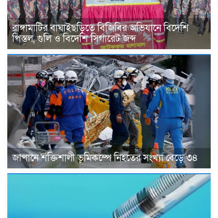
রাঙ্গামাটির বাঘাইছড়িতে বিজিবির অভিযানে বিদেশি
পিস্তল, গুলি ও বিদেশি সিগারেট জব্দ
জাপানে শক্তিশালী ভূমিকম্পে নিহতের সংখ্যা বেড়ে ৩৪