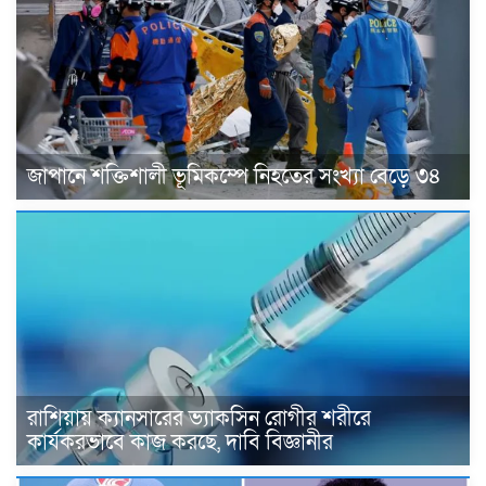
জাপানে শক্তিশালী ভূমিকম্পে নিহতের সংখ্যা বেড়ে ৩৪
রাশিয়ায় ক্যানসারের ভ্যাকসিন রোগীর শরীরে
কার্যকরভাবে কাজ করছে, দাবি বিজ্ঞানীর