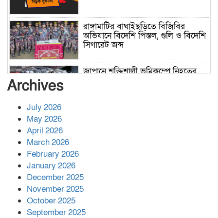
রাঙ্গামাটির বাঘাইছড়িতে বিজিবির
অভিযানে বিদেশি পিস্তল, গুলি ও বিদেশি
সিগারেট জব্দ
জাপানে শক্তিশালী ভূমিকম্পে নিহতের
সংখ্যা বেড়ে ৩৪
Archives
July 2026
রাশিয়ায় ক্যানসারের ভ্যাকসিন রোগীর
May 2026
শরীরে কার্যকরভাবে কাজ করছে, দাবি
April 2026
বিজ্ঞানীর
March 2026
February 2026
কাপ্তাই প্রেস ক্লাবের সভাপতি মাহফুজ,
January 2026
সম্পাদক রিপন মারমা নির্বাচিত
December 2025
November 2025
October 2025
মালয়েশিয়ার প্রধানমন্ত্রীকে চিঠি দেয়ার
September 2025
পর ফোন তারেক রহমানের,গ্যাস সঙ্কট