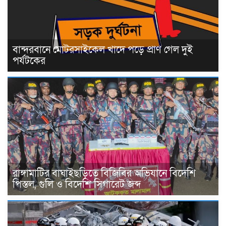
বান্দরবানে মোটরসাইকেল খাদে পড়ে প্রাণ গেল দুই
পর্যটকের
রাঙ্গামাটির বাঘাইছড়িতে বিজিবির অভিযানে বিদেশি
পিস্তল, গুলি ও বিদেশি সিগারেট জব্দ