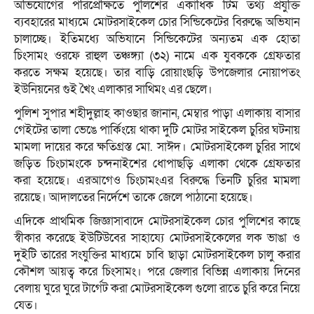
অভিযোগের পরিপ্রেক্ষিতে পুলিশের একাধিক টিম তথ্য প্রযুক্তি
ব্যবহারের মাধ্যমে মোটরসাইকেল চোর সিন্ডিকেটের বিরুদ্ধে অভিযান
চালাচ্ছে। ইতিমধ্যে অভিযানে সিন্ডিকেটের অন্যতম এক হোতা
চিংসামং ওরফে রাহুল তঞ্চঙ্গ্যা (৩২) নামে এক যুবককে গ্রেফতার
করতে সক্ষম হয়েছে। তার বাড়ি রোয়াংছড়ি উপজেলার নোয়াপতং
ইউনিয়নের গুই খৈং এলাকার সাথিমং এর ছেলে।
পুলিশ সুপার শহীদুল্লাহ কাওছার জানান, মেম্বার পাড়া এলাকায় বাসার
গেইটের তালা ভেঙে পার্কিংয়ে থাকা দুটি মোটর সাইকেল চুরির ঘটনায়
মামলা দায়ের করে ক্ষতিগ্রস্ত মো. সাঈদ। মোটরসাইকেল চুরির সাথে
জড়িত চিংচামংকে চন্দনাইশের ধোপাছড়ি এলাকা থেকে গ্রেফতার
করা হয়েছে। এরআগেও চিংচামংএর বিরুদ্ধে তিনটি চুরির মামলা
রয়েছে। আদালতের নির্দেশে তাকে জেলে পাঠানো হয়েছে।
এদিকে প্রাথমিক জিজ্ঞাসাবাদে মোটরসাইকেল চোর পুলিশের কাছে
স্বীকার করেছে ইউটিউবের সাহায্যে মোটরসাইকেলের লক ভাঙা ও
দুইটি তারের সংযুক্তির মাধ্যমে চাবি ছাড়া মোটরসাইকেল চালু করার
কৌশল আয়ত্ব করে চিংসামং। পরে জেলার বিভিন্ন এলাকায় দিনের
বেলায় ঘুরে ঘুরে টার্গেট করা মোটরসাইকেল গুলো রাতে চুরি করে নিয়ে
যেত।