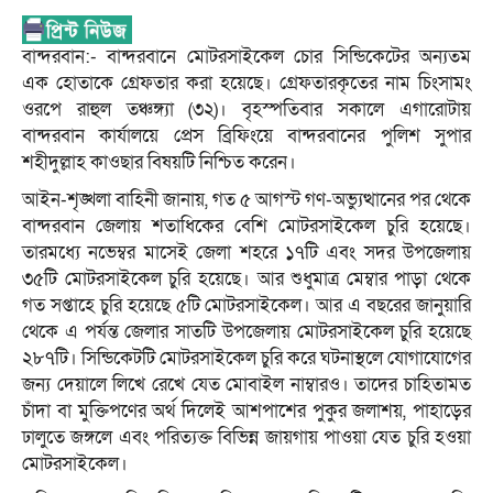
বান্দরবান:- বান্দরবানে মোটরসাইকেল চোর সিন্ডিকেটের অন্যতম
এক হোতাকে গ্রেফতার করা হয়েছে। গ্রেফতারকৃতের নাম চিংসামং
ওরপে রাহুল তঞ্চঙ্গ্যা (৩২)। বৃহস্পতিবার সকালে এগারোটায়
বান্দরবান কার্যালয়ে প্রেস ব্রিফিংয়ে বান্দরবানের পুলিশ সুপার
শহীদুল্লাহ কাওছার বিষয়টি নিশ্চিত করেন।
আইন-শৃঙ্খলা বাহিনী জানায়, গত ৫ আগস্ট গণ-অভ্যুত্থানের পর থেকে
বান্দরবান জেলায় শতাধিকের বেশি মোটরসাইকেল চুরি হয়েছে।
তারমধ্যে নভেম্বর মাসেই জেলা শহরে ১৭টি এবং সদর উপজেলায়
৩৫টি মোটরসাইকেল চুরি হয়েছে। আর শুধুমাত্র মেম্বার পাড়া থেকে
গত সপ্তাহে চুরি হয়েছে ৫টি মোটরসাইকেল। আর এ বছরের জানুয়ারি
থেকে এ পর্যন্ত জেলার সাতটি উপজেলায় মোটরসাইকেল চুরি হয়েছে
২৮৭টি। সিন্ডিকেটটি মোটরসাইকেল চুরি করে ঘটনাস্থলে যোগাযোগের
জন্য দেয়ালে লিখে রেখে যেত মোবাইল নাম্বারও। তাদের চাহিতামত
চাঁদা বা মুক্তিপণের অর্থ দিলেই আশপাশের পুকুর জলাশয়, পাহাড়ের
ঢালুতে জঙ্গলে এবং পরিত্যক্ত বিভিন্ন জায়গায় পাওয়া যেত চুরি হওয়া
মোটরসাইকেল।