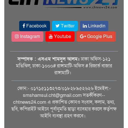
Facebook
Twitter
Linkedin
Instagram
Youtube
Google Plus
সম্পাদক : এসএম শামসুল আলম।
ঢাকা অফিস-১২১
মতিঝিল, ঢাকা-১০০০# রাঙ্গামাটি-অফিস # রিজার্ভ বাজার
রাঙ্গামাটি।
ফোন:- ০১৭১৫১১৩২৭৩/০১৮২৮৯৫২৬২৬ ইমেইল:-
smshamsul.cht@gmail.com সতর্কীকরণ--
chtnews24.com এ প্রকাশিত কোনও সংবাদ, কলাম, তথ্য,
ছবি, কপিরাইট আইনে পূর্বানুমতি ছাড়া ব্যাবহার করলে কর্তৃপক্ষ
আইনি ব্যবস্থা গ্রহণ করবে।