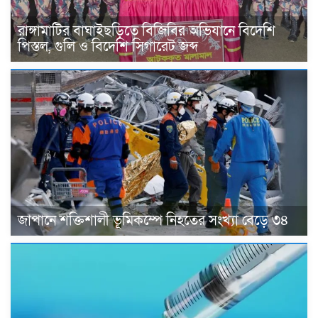
রাঙ্গামাটির বাঘাইছড়িতে বিজিবির অভিযানে বিদেশি
পিস্তল, গুলি ও বিদেশি সিগারেট জব্দ
জাপানে শক্তিশালী ভূমিকম্পে নিহতের সংখ্যা বেড়ে ৩৪