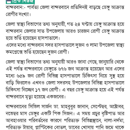
বান্দরবান:- পার্বত্য জেলা বান্দরবানে প্রতিদিনই বাড়ছে ডেঙ্গু আক্রান্ত
রোগীর সংখ্যা।
জেলা স্বাস্থ্য বিভাগের তথ্য অনুযায়ী, গত ২৪ ঘণ্টায় ডেঙ্গু আক্রান্ত হয়ে
বান্দরবান জেলার সাত উপজেলায় আরও চারজন রোগী ডেঙ্গু আক্রান্ত
হয়ে ভর্তি হয়েছেন হাসপাতালে।
এদের মধ্যে বান্দরবান সদর হাসপাতালে দুজন ও লামা উপজেলা স্বাস্থ্য
কমপ্লেক্সে ভর্তি হয়েছেন দুজন রোগী।
জেলা স্বাস্থ্য বিভাগের তথ্য অনুযায়ী আরও জানা গেছে, জানুয়ারি থেকে
এই পর্যন্ত বান্দরবানে ডেঙ্গুতে ৬৭৬ জন আক্রান্ত হয়েছেন আর এদের
মধ্যে ৬৫৯ জন রোগী বিভিন্ন হাসপাতালে চিকিৎসা নিয়ে সুস্থ হয়ে
বাড়ি ফিরলেও এখনও জেলা সদরসহ উপজেলার বিভিন্ন হাসপাতালে
চিকিৎসা নিচ্ছেন ১৭ জন রোগী। এ বছর ডেঙ্গু আক্রান্ত হয়ে এই পর্যন্ত
বান্দরবানে মৃত্যু হয়েছে একজনের।
বান্দরবানের সিভিল সার্জন ডা. মাহবুবুর জানান, সেপ্টেম্বর, অক্টোবর,
নভেম্বর মাস ডেঙ্গুর একটি পিক সিজন। এ সময় প্রচুর বৃষ্টিপাত আর
আবহাওয়ার পরিবর্তনের কারণে পরিত্যক্ত বিভিন্নস্থানে, নালা-নর্দমা,
পরিত্যক্ত টায়ার, প্লাস্টিকের বোতল, ডাবের খোসায় পানি জমে থাকে