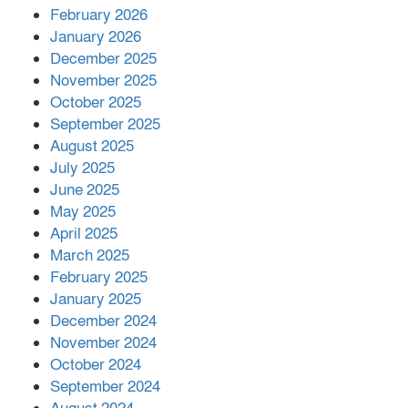
February 2026
কাপ্তাই প্রেস ক্লাবের সভাপতি মাহফুজ,
January 2026
সম্পাদক রিপন মারমা নির্বাচিত
December 2025
November 2025
October 2025
মালয়েশিয়ার প্রধানমন্ত্রীকে চিঠি দেয়ার
September 2025
পর ফোন তারেক রহমানের,গ্যাস সঙ্কট
মোকাবিলায় সহায়তার আশ্বাস
August 2025
July 2025
June 2025
২২১ কোটি টাকা বেড়েছে রেলের আয়,
কীভাবে?
May 2025
April 2025
March 2025
এক বিলিয়ন ডলার বিনিয়োগ হবে
February 2025
আনোয়ারায়
January 2025
December 2024
November 2024
বান্দরবানে বন্যায় ক্ষতিগ্রস্তদের মাঝে
October 2024
সহায়তা দিলেন সাচিং প্রু জেরী
September 2024