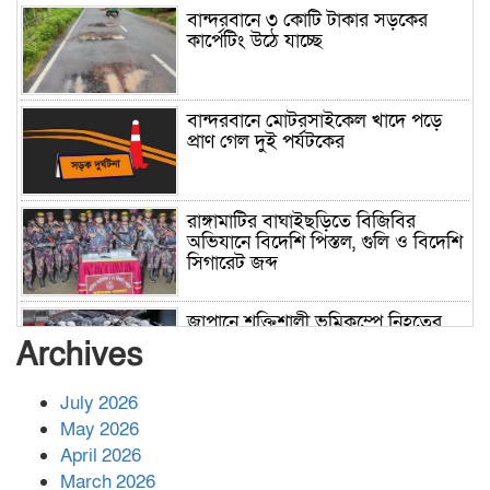
বান্দরবানে ৩ কোটি টাকার সড়কের
কার্পেটিং উঠে যাচ্ছে
বান্দরবানে মোটরসাইকেল খাদে পড়ে
প্রাণ গেল দুই পর্যটকের
রাঙ্গামাটির বাঘাইছড়িতে বিজিবির
অভিযানে বিদেশি পিস্তল, গুলি ও বিদেশি
সিগারেট জব্দ
জাপানে শক্তিশালী ভূমিকম্পে নিহতের
সংখ্যা বেড়ে ৩৪
Archives
July 2026
রাশিয়ায় ক্যানসারের ভ্যাকসিন রোগীর
May 2026
শরীরে কার্যকরভাবে কাজ করছে, দাবি
April 2026
বিজ্ঞানীর
March 2026