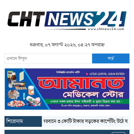
শুক্রবার, ০৭ অগাস্ট ২০২৬, ০৪:২৭ অপরাহ্ন
সার্চ
শিরোনাম
বান্দরবানে ৩ কোটি টাকার সড়কের কার্পেটিং উঠে যাচ্ছে
ব