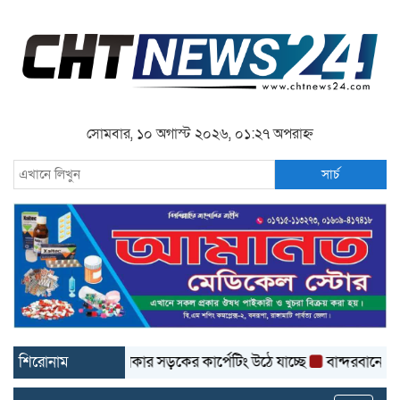
সোমবার, ১০ অগাস্ট ২০২৬, ০১:২৭ অপরাহ্ন
সার্চ
্দরবানে ৩ কোটি টাকার সড়কের কার্পেটিং উঠে যাচ্ছে
শিরোনাম
বান্দরবানে মোটরসা