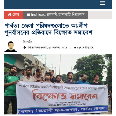
Toggle
naviga
হোম
first lead
,
রকমারি
,
রাঙ্গামাটি
,
শিরোনাম
পার্বত্য জেলা পরিষদগুলোতে আ.লীগ
পুনর্বাসনের প্রতিবাদে বিক্ষোভ সমাবেশ
রিপোর্টার
আপডেট সময় শুক্রবার, ২৫ অক্টোবর, ২০২৪
৪১৭ দেখা হয়েছে