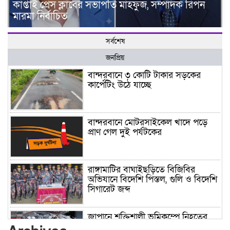
কাপ্তাই প্রেস ক্লাবের সভাপতি মাহফুজ, সম্পাদক রিপন
মারমা নির্বাচিত
সর্বশেষ
জনপ্রিয়
বান্দরবানে ৩ কোটি টাকার সড়কের
কার্পেটিং উঠে যাচ্ছে
বান্দরবানে মোটরসাইকেল খাদে পড়ে
প্রাণ গেল দুই পর্যটকের
রাঙ্গামাটির বাঘাইছড়িতে বিজিবির
অভিযানে বিদেশি পিস্তল, গুলি ও বিদেশি
সিগারেট জব্দ
জাপানে শক্তিশালী ভূমিকম্পে নিহতের
সংখ্যা বেড়ে ৩৪