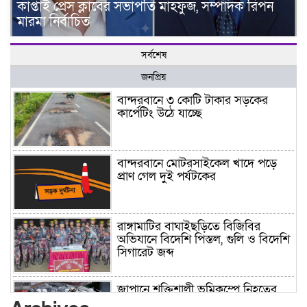
কাপ্তাই প্রেস ক্লাবের সভাপতি মাহফুজ, সম্পাদক রিপন
মারমা নির্বাচিত
সর্বশেষ
জনপ্রিয়
বান্দরবানে ৩ কোটি টাকার সড়কের
কার্পেটিং উঠে যাচ্ছে
বান্দরবানে মোটরসাইকেল খাদে পড়ে
প্রাণ গেল দুই পর্যটকের
রাঙ্গামাটির বাঘাইছড়িতে বিজিবির
অভিযানে বিদেশি পিস্তল, গুলি ও বিদেশি
সিগারেট জব্দ
জাপানে শক্তিশালী ভূমিকম্পে নিহতের
সংখ্যা বেড়ে ৩৪