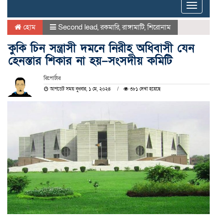
Toggle
naviga
হোম
Second lead
,
রকমারি
,
রাঙ্গামাটি
,
শিরোনাম
কুকি চিন সন্ত্রাসী দমনে নিরীহ অধিবাসী যেন
হেনস্তার শিকার না হয়–সংসদীয় কমিটি
রিপোর্টার
আপডেট সময় বুধবার, ১ মে, ২০২৪
৩৮১ দেখা হয়েছে