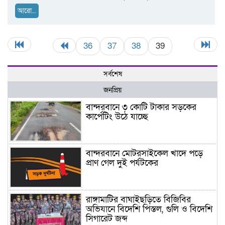
আরো...
36
37
38
39
সর্বশেষ
জনপ্রিয়
বান্দরবানে ৩ কোটি টাকার সড়কের
কার্পেটিং উঠে যাচ্ছে
বান্দরবানে মোটরসাইকেল খাদে পড়ে
প্রাণ গেল দুই পর্যটকের
রাঙ্গামাটির বাঘাইছড়িতে বিজিবির
অভিযানে বিদেশি পিস্তল, গুলি ও বিদেশি
সিগারেট জব্দ