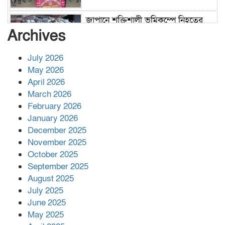
জাপানে শক্তিশালী ভূমিকম্পে নিহতের
সংখ্যা বেড়ে ৩৪
Archives
July 2026
রাশিয়ায় ক্যানসারের ভ্যাকসিন রোগীর
May 2026
শরীরে কার্যকরভাবে কাজ করছে, দাবি
April 2026
বিজ্ঞানীর
March 2026
February 2026
কাপ্তাই প্রেস ক্লাবের সভাপতি মাহফুজ,
January 2026
সম্পাদক রিপন মারমা নির্বাচিত
December 2025
November 2025
October 2025
মালয়েশিয়ার প্রধানমন্ত্রীকে চিঠি দেয়ার
September 2025
পর ফোন তারেক রহমানের,গ্যাস সঙ্কট
মোকাবিলায় সহায়তার আশ্বাস
August 2025
July 2025
June 2025
২২১ কোটি টাকা বেড়েছে রেলের আয়,
কীভাবে?
May 2025