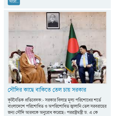
আরো...
সৌদির কাছে বাকিতে তেল চায় সরকার
কূটনৈতিক প্রতিবেদক:- সরকার বিলম্বে মূল্য পরিশোধের শর্তে
বাংলাদেশে পরিশোধিত ও অপরিশোধিত জ্বালানি তেল সরবরাহের
জন্য সৌদি আরবকে অনুরোধ করেছে। পররাষ্ট্রমন্ত্রী ড. এ কে