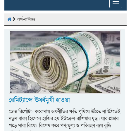
Toggle
naviga
অর্থ-বানিজ্য
রেমিট্যান্সে ঊর্ধ্বমুখী হাওয়া
ডেস্ক রির্পোট:- করোনায় অর্থনীতির ক্ষতি পুষিয়ে উঠতে না উঠতেই
নতুন ধাক্কা হিসেবে হাজির হয় ইউক্রেন-রাশিয়ার যুদ্ধ। যার প্রভাব
পড়ে সারা বিশ্বে। বিশেষ করে পণ্যমূল্য ও পরিবহন ব্যয় বৃদ্ধি