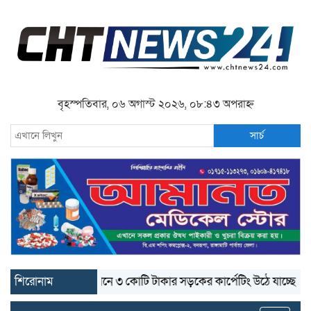
বৃহস্পতিবার, ০৬ অগাস্ট ২০২৬, ০৮:৪৩ অপরাহ্ন
সার্চ
শিরোনাম
বান্দরবানে ৩ কোটি টাকার সড়কের কার্পেটিং উঠে যাচ্ছে
বান্