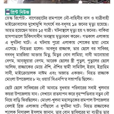
ডেস্ক রির্পোট:- বাগেরহাটের রামপালে নৌ-বাহিনীর বাস ও যাত্রীবাহী
মাইক্রোবাসের মুখোমুখি সংঘর্ষে বর-বধূসহ ১৪ জনের মৃত্যু হয়েছে।
আহত হয়েছেন আরও ১৫ যাত্রী। ঘটনাস্থলে মৃত্যু হয় ৭ জনের। বাকিরা
হাসপাতালে চিকিৎসাধীন অবস্থায় মৃত্যুবরণ করেন। গতকাল এলাকায়
এ দুর্ঘটনা ঘটে। এ ঘটনায় পুরো এলাকায় শোকের ছায়া নেমে
এসেছে। নিহতরা হলেন- আবদুর রাজ্জাক, তার ছেলে বর সাব্বির,
নববধূ মারজিয়া আক্তার মিতু, মিতুর বোন লামিয়া, নানী আনোয়ারা
বেগম, আন্‌জুয়ারা বেগম, আরেক ছেলের স্ত্রী পুতুল, পুতুলের ছেলে
আলিফ, রাজ্জাকের মেয়ে ঐশি, ঐশির স্বামী সামিউল, ইরান, ইব্রাহিম
সানী, মাইক্রোচালক নাঈম এবং অজ্ঞাত একজন। নিহত রাজ্জাক
মোংলা উপজেলার ৮ নং ওয়ার্ড বিএনপি’র সভাপতি ছিলেন।
ছোট ছেলে সাব্বিরের বৌ আনতে বুধবার পরিবারের সবাই খুলনার
কয়রা উপজেলায় যান। সেখানে রাতযাপন করে বৃহস্পতিবার নতুন বৌ
নিয়ে বাড়ি ফিরছিলেন। মোংলা-খুলনা মহাসড়কের রামপাল উপজেলার
বেলাই ব্রিজ এলাকায় পৌঁছালে এ দুর্ঘটনা ঘটে। নিহত রাজ্জাকের
শ্যালক নিসারুল ইসলাম জানান, তার বোন ছাব্বিরের মা ব্যতীত তার