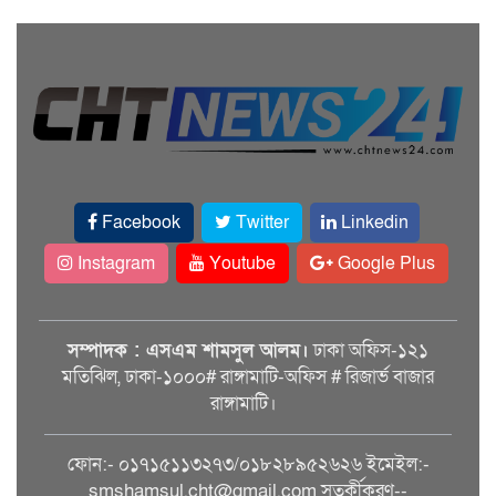
Facebook
Twitter
Linkedin
Instagram
Youtube
Google Plus
সম্পাদক : এসএম শামসুল আলম।
ঢাকা অফিস-১২১
মতিঝিল, ঢাকা-১০০০# রাঙ্গামাটি-অফিস # রিজার্ভ বাজার
রাঙ্গামাটি।
ফোন:- ০১৭১৫১১৩২৭৩/০১৮২৮৯৫২৬২৬ ইমেইল:-
smshamsul.cht@gmail.com সতর্কীকরণ--