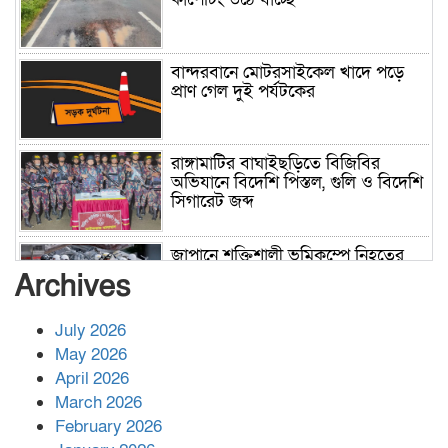
বান্দরবানে মোটরসাইকেল খাদে পড়ে
প্রাণ গেল দুই পর্যটকের
রাঙ্গামাটির বাঘাইছড়িতে বিজিবির
অভিযানে বিদেশি পিস্তল, গুলি ও বিদেশি
সিগারেট জব্দ
জাপানে শক্তিশালী ভূমিকম্পে নিহতের
সংখ্যা বেড়ে ৩৪
Archives
July 2026
রাশিয়ায় ক্যানসারের ভ্যাকসিন রোগীর
May 2026
শরীরে কার্যকরভাবে কাজ করছে, দাবি
April 2026
বিজ্ঞানীর
March 2026
February 2026
কাপ্তাই প্রেস ক্লাবের সভাপতি মাহফুজ,