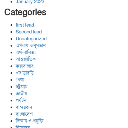
January 2023
Categories
first lead
Second lead
Uncategorized
অপরাধ-অনুসন্ধান
অর্থ-বানিজ্য
আন্তর্জাতিক
কক্সবাজার
খাগড়াছড়ি
খেলা
চট্রগ্রাম
জাতীয়
পর্যটন
বান্দরবান
বাংলাদেশ
বিজ্ঞান ও প্রযুক্তি
বিনোদন