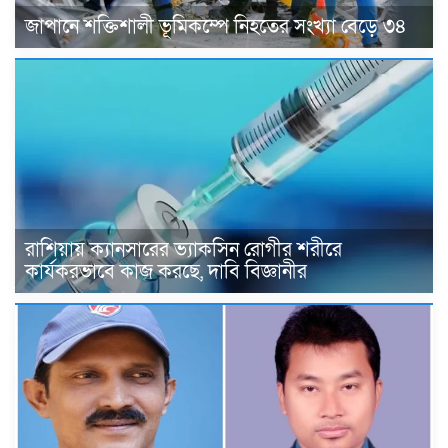
জাপানে শক্তিশালী ভূমিকম্পে নিহতের সংখ্যা বেড়ে ৩৪
রাশিয়ায় ক্যানসারের ভ্যাকসিন রোগীর শরীরে
কার্যকরভাবে কাজ করছে, দাবি বিজ্ঞানীর