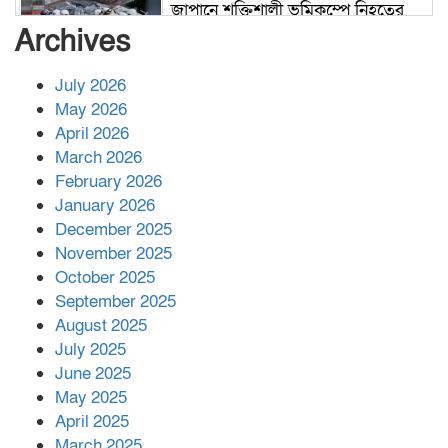
জাপানে শক্তিশালী ভূমিকম্পে নিহতের
সংখ্যা বেড়ে ৩৪
Archives
July 2026
রাশিয়ায় ক্যানসারের ভ্যাকসিন রোগীর
May 2026
শরীরে কার্যকরভাবে কাজ করছে, দাবি
April 2026
বিজ্ঞানীর
March 2026
February 2026
কাপ্তাই প্রেস ক্লাবের সভাপতি মাহফুজ,
January 2026
সম্পাদক রিপন মারমা নির্বাচিত
December 2025
November 2025
October 2025
মালয়েশিয়ার প্রধানমন্ত্রীকে চিঠি দেয়ার
September 2025
পর ফোন তারেক রহমানের,গ্যাস সঙ্কট
মোকাবিলায় সহায়তার আশ্বাস
August 2025
July 2025
June 2025
২২১ কোটি টাকা বেড়েছে রেলের আয়,
কীভাবে?
May 2025
April 2025
March 2025