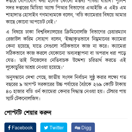
দপ্তরে যোগাযোগ করা হলেও কোনো মন্তব্য পাওয়া যায়নি। পুলিশ
সদর দপ্তরের মিডিয়া অ্যান্ড পিআর বিভাগের এআইজি এ এইচ এম
শাহাদাত হোসাইন গণমাধ্যমকে বলেন, ‘বডি ক্যামেরার বিষয়ে আমার
কাছে কোনো আপডেট নেই।’
এ বিষয়ে ঢাকা বিশ্ববিদ্যালয়ের ক্রিমিনোলজি বিভাগের চেয়ারম্যান
রেজাউল করিম সোহাগ বলেন, ‘ইচ্ছাকৃতভাবে নিম্নমানের ক্যামেরা
কেনা হয়েছে, যাতে সেগুলো সঠিকভাবে কাজ না করে। ক্যামেরা
সঠিকভাবে কাজ করলে যেকোনো অব্যবস্থাপনা বা অপরাধ ধরা পড়ে
যেত। তাই নিজেদের নেতিবাচক উদ্দেশ্য চরিতার্থ করতে এই
লুকোচুরির আশ্রয় নেওয়া হয়েছে।’
অনুসন্ধানে দেখা গেছে, জাতীয় সংসদ নির্বাচন সুষ্ঠু করার লক্ষ্যে গত
বছরের ৯ আগস্ট সরকারের উচ্চ পর্যায়ের বৈঠকে ২৬৯ কোটি টাকায়
৪০ হাজার বডি ওর্ন ক্যামেরা কেনার সিদ্ধান্ত নেওয়া হয়। টেন্ডার পায়
স্মার্ট টেকনোলজিস।
পোস্টটি শেয়ার করুন
Facebook
Twitter
Digg