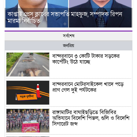
কাপ্তাই প্রেস ক্লাবের সভাপতি মাহফুজ, সম্পাদক রিপন
মারমা নির্বাচিত
সর্বশেষ
জনপ্রিয়
বান্দরবানে ৩ কোটি টাকার সড়কের
কার্পেটিং উঠে যাচ্ছে
বান্দরবানে মোটরসাইকেল খাদে পড়ে
প্রাণ গেল দুই পর্যটকের
রাঙ্গামাটির বাঘাইছড়িতে বিজিবির
অভিযানে বিদেশি পিস্তল, গুলি ও বিদেশি
সিগারেট জব্দ