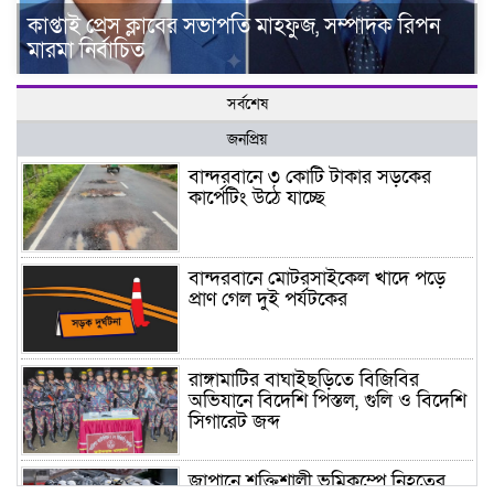
কাপ্তাই প্রেস ক্লাবের সভাপতি মাহফুজ, সম্পাদক রিপন
মারমা নির্বাচিত
সর্বশেষ
জনপ্রিয়
বান্দরবানে ৩ কোটি টাকার সড়কের
কার্পেটিং উঠে যাচ্ছে
বান্দরবানে মোটরসাইকেল খাদে পড়ে
প্রাণ গেল দুই পর্যটকের
রাঙ্গামাটির বাঘাইছড়িতে বিজিবির
অভিযানে বিদেশি পিস্তল, গুলি ও বিদেশি
সিগারেট জব্দ
জাপানে শক্তিশালী ভূমিকম্পে নিহতের