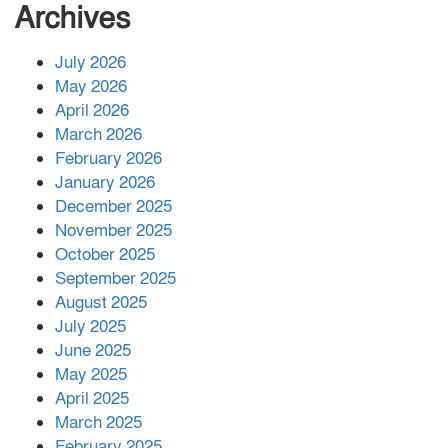
সংখ্যা বেড়ে ৩৪
Archives
July 2026
রাশিয়ায় ক্যানসারের ভ্যাকসিন রোগীর
May 2026
শরীরে কার্যকরভাবে কাজ করছে, দাবি
April 2026
বিজ্ঞানীর
March 2026
February 2026
কাপ্তাই প্রেস ক্লাবের সভাপতি মাহফুজ,
January 2026
সম্পাদক রিপন মারমা নির্বাচিত
December 2025
November 2025
October 2025
মালয়েশিয়ার প্রধানমন্ত্রীকে চিঠি দেয়ার
September 2025
পর ফোন তারেক রহমানের,গ্যাস সঙ্কট
মোকাবিলায় সহায়তার আশ্বাস
August 2025
July 2025
June 2025
২২১ কোটি টাকা বেড়েছে রেলের আয়,
কীভাবে?
May 2025
April 2025
March 2025
এক বিলিয়ন ডলার বিনিয়োগ হবে
February 2025