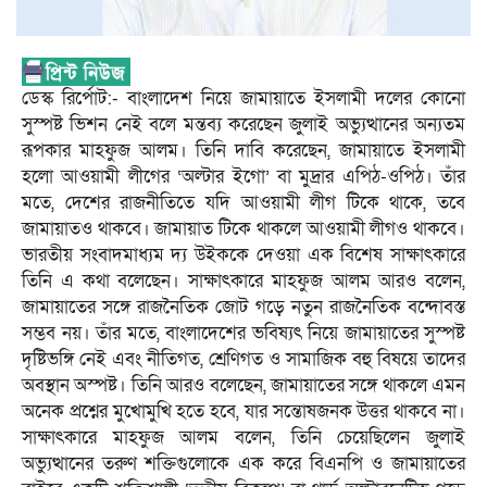
ডেস্ক রির্পোট:- বাংলাদেশ নিয়ে জামায়াতে ইসলামী দলের কোনো
সুস্পষ্ট ভিশন নেই বলে মন্তব্য করেছেন জুলাই অভ্যুত্থানের অন্যতম
রূপকার মাহফুজ আলম। তিনি দাবি করেছেন, জামায়াতে ইসলামী
হলো আওয়ামী লীগের ‘অল্টার ইগো’ বা মুদ্রার এপিঠ-ওপিঠ। তাঁর
মতে, দেশের রাজনীতিতে যদি আওয়ামী লীগ টিকে থাকে, তবে
জামায়াতও থাকবে। জামায়াত টিকে থাকলে আওয়ামী লীগও থাকবে।
ভারতীয় সংবাদমাধ্যম দ্য উইককে দেওয়া এক বিশেষ সাক্ষাৎকারে
তিনি এ কথা বলেছেন। সাক্ষাৎকারে মাহফুজ আলম আরও বলেন,
জামায়াতের সঙ্গে রাজনৈতিক জোট গড়ে নতুন রাজনৈতিক বন্দোবস্ত
সম্ভব নয়। তাঁর মতে, বাংলাদেশের ভবিষ্যৎ নিয়ে জামায়াতের সুস্পষ্ট
দৃষ্টিভঙ্গি নেই এবং নীতিগত, শ্রেণিগত ও সামাজিক বহু বিষয়ে তাদের
অবস্থান অস্পষ্ট। তিনি আরও বলেছেন, জামায়াতের সঙ্গে থাকলে এমন
অনেক প্রশ্নের মুখোমুখি হতে হবে, যার সন্তোষজনক উত্তর থাকবে না।
সাক্ষাৎকারে মাহফুজ আলম বলেন, তিনি চেয়েছিলেন জুলাই
অভ্যুত্থানের তরুণ শক্তিগুলোকে এক করে বিএনপি ও জামায়াতের