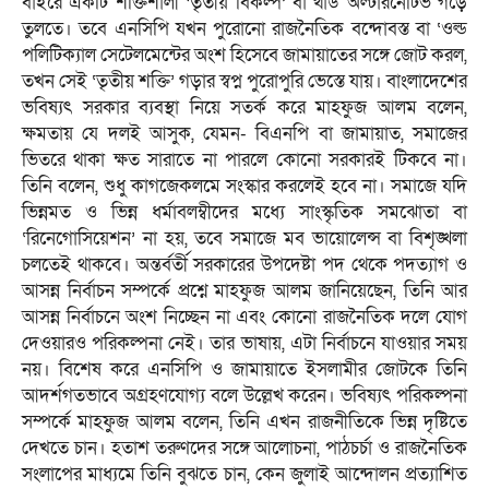
বাইরে একটি শক্তিশালী ‘তৃতীয় বিকল্প’ বা থার্ড অল্টারনেটিভ গড়ে
তুলতে। তবে এনসিপি যখন পুরোনো রাজনৈতিক বন্দোবস্ত বা ‘ওল্ড
পলিটিক্যাল সেটেলমেন্টের অংশ হিসেবে জামায়াতের সঙ্গে জোট করল,
তখন সেই ‘তৃতীয় শক্তি’ গড়ার স্বপ্ন পুরোপুরি ভেস্তে যায়। বাংলাদেশের
ভবিষ্যৎ সরকার ব্যবস্থা নিয়ে সতর্ক করে মাহফুজ আলম বলেন,
ক্ষমতায় যে দলই আসুক, যেমন- বিএনপি বা জামায়াত, সমাজের
ভিতরে থাকা ক্ষত সারাতে না পারলে কোনো সরকারই টিকবে না।
তিনি বলেন, শুধু কাগজেকলমে সংস্কার করলেই হবে না। সমাজে যদি
ভিন্নমত ও ভিন্ন ধর্মাবলম্বীদের মধ্যে সাংস্কৃতিক সমঝোতা বা
‘রিনেগোসিয়েশন’ না হয়, তবে সমাজে মব ভায়োলেন্স বা বিশৃঙ্খলা
চলতেই থাকবে। অন্তর্বর্তী সরকারের উপদেষ্টা পদ থেকে পদত্যাগ ও
আসন্ন নির্বাচন সম্পর্কে প্রশ্নে মাহফুজ আলম জানিয়েছেন, তিনি আর
আসন্ন নির্বাচনে অংশ নিচ্ছেন না এবং কোনো রাজনৈতিক দলে যোগ
দেওয়ারও পরিকল্পনা নেই। তার ভাষায়, এটা নির্বাচনে যাওয়ার সময়
নয়। বিশেষ করে এনসিপি ও জামায়াতে ইসলামীর জোটকে তিনি
আদর্শগতভাবে অগ্রহণযোগ্য বলে উল্লেখ করেন। ভবিষ্যৎ পরিকল্পনা
সম্পর্কে মাহফুজ আলম বলেন, তিনি এখন রাজনীতিকে ভিন্ন দৃষ্টিতে
দেখতে চান। হতাশ তরুণদের সঙ্গে আলোচনা, পাঠচর্চা ও রাজনৈতিক
সংলাপের মাধ্যমে তিনি বুঝতে চান, কেন জুলাই আন্দোলন প্রত্যাশিত