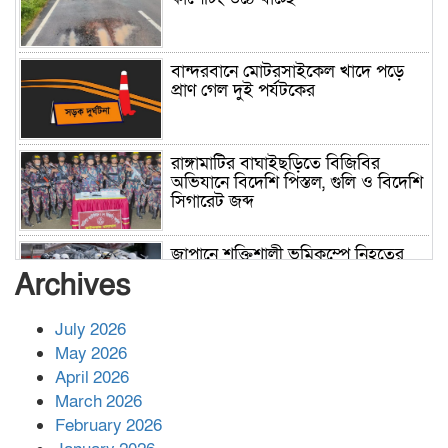
বান্দরবানে মোটরসাইকেল খাদে পড়ে
প্রাণ গেল দুই পর্যটকের
রাঙ্গামাটির বাঘাইছড়িতে বিজিবির
অভিযানে বিদেশি পিস্তল, গুলি ও বিদেশি
সিগারেট জব্দ
জাপানে শক্তিশালী ভূমিকম্পে নিহতের
সংখ্যা বেড়ে ৩৪
Archives
July 2026
রাশিয়ায় ক্যানসারের ভ্যাকসিন রোগীর
May 2026
শরীরে কার্যকরভাবে কাজ করছে, দাবি
April 2026
বিজ্ঞানীর
March 2026
February 2026
কাপ্তাই প্রেস ক্লাবের সভাপতি মাহফুজ,