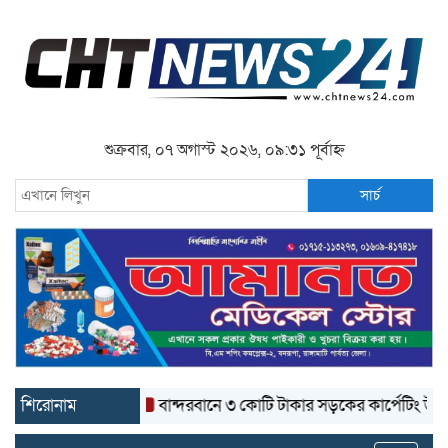
শুক্রবার, ০৭ অগাস্ট ২০২৬, ০৯:৩১ পূর্বাহ্ন
সার্চ
শিরোনাম
বান্দরবানে ৩ কোটি টাকার সড়কের কার্পেটিং উঠে যাচ্