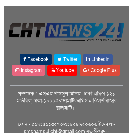
Facebook
Twitter
Linkedin
Instagram
Youtube
Google Plus
সম্পাদক : এসএম শামসুল আলম।
ঢাকা অফিস-১২১
মতিঝিল, ঢাকা-১০০০# রাঙ্গামাটি-অফিস # রিজার্ভ বাজার
রাঙ্গামাটি।
ফোন:- ০১৭১৫১১৩২৭৩/০১৮২৮৯৫২৬২৬ ইমেইল:-
smshamsul.cht@gmail.com সতর্কীকরণ--