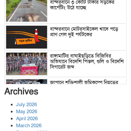
বান্দরবানে ৩ কোটি টাকার সড়কের
কার্পেটিং উঠে যাচ্ছে
বান্দরবানে মোটরসাইকেল খাদে পড়ে
প্রাণ গেল দুই পর্যটকের
রাঙ্গামাটির বাঘাইছড়িতে বিজিবির
অভিযানে বিদেশি পিস্তল, গুলি ও বিদেশি
সিগারেট জব্দ
জাপানে শক্তিশালী ভূমিকম্পে নিহতের
সংখ্যা বেড়ে ৩৪
Archives
July 2026
রাশিয়ায় ক্যানসারের ভ্যাকসিন রোগীর
May 2026
শরীরে কার্যকরভাবে কাজ করছে, দাবি
April 2026
বিজ্ঞানীর
March 2026