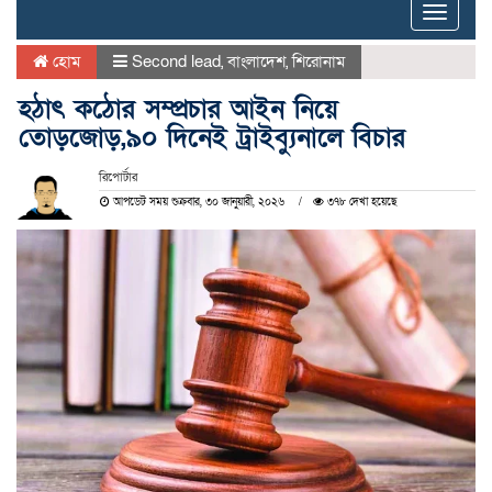
Toggle
naviga
হোম
Second lead
,
বাংলাদেশ
,
শিরোনাম
হঠাৎ কঠোর সম্প্রচার আইন নিয়ে
তোড়জোড়,৯০ দিনেই ট্রাইব্যুনালে বিচার
রিপোর্টার
আপডেট সময় শুক্রবার, ৩০ জানুয়ারী, ২০২৬
৩৭৮ দেখা হয়েছে