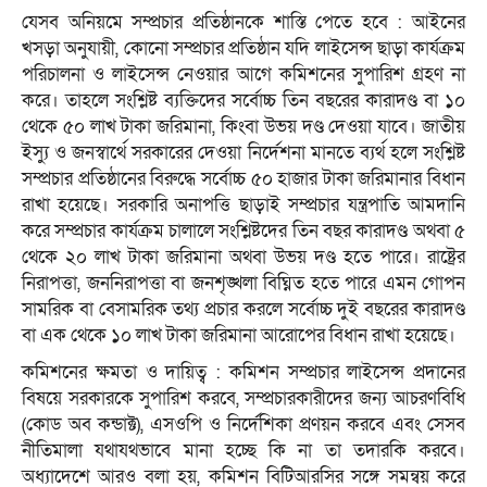
যেসব অনিয়মে সম্প্রচার প্রতিষ্ঠানকে শাস্তি পেতে হবে : আইনের
খসড়া অনুযায়ী, কোনো সম্প্রচার প্রতিষ্ঠান যদি লাইসেন্স ছাড়া কার্যক্রম
পরিচালনা ও লাইসেন্স নেওয়ার আগে কমিশনের সুপারিশ গ্রহণ না
করে। তাহলে সংশ্লিষ্ট ব্যক্তিদের সর্বোচ্চ তিন বছরের কারাদণ্ড বা ১০
থেকে ৫০ লাখ টাকা জরিমানা, কিংবা উভয় দণ্ড দেওয়া যাবে। জাতীয়
ইস্যু ও জনস্বার্থে সরকারের দেওয়া নির্দেশনা মানতে ব্যর্থ হলে সংশ্লিষ্ট
সম্প্রচার প্রতিষ্ঠানের বিরুদ্ধে সর্বোচ্চ ৫০ হাজার টাকা জরিমানার বিধান
রাখা হয়েছে। সরকারি অনাপত্তি ছাড়াই সম্প্রচার যন্ত্রপাতি আমদানি
করে সম্প্রচার কার্যক্রম চালালে সংশ্লিষ্টদের তিন বছর কারাদণ্ড অথবা ৫
থেকে ২০ লাখ টাকা জরিমানা অথবা উভয় দণ্ড হতে পারে। রাষ্ট্রের
নিরাপত্তা, জননিরাপত্তা বা জনশৃঙ্খলা বিঘ্নিত হতে পারে এমন গোপন
সামরিক বা বেসামরিক তথ্য প্রচার করলে সর্বোচ্চ দুই বছরের কারাদণ্ড
বা এক থেকে ১০ লাখ টাকা জরিমানা আরোপের বিধান রাখা হয়েছে।
কমিশনের ক্ষমতা ও দায়িত্ব : কমিশন সম্প্রচার লাইসেন্স প্রদানের
বিষয়ে সরকারকে সুপারিশ করবে, সম্প্রচারকারীদের জন্য আচরণবিধি
(কোড অব কন্ডাক্ট), এসওপি ও নির্দেশিকা প্রণয়ন করবে এবং সেসব
নীতিমালা যথাযথভাবে মানা হচ্ছে কি না তা তদারকি করবে।
অধ্যাদেশে আরও বলা হয়, কমিশন বিটিআরসির সঙ্গে সমন্বয় করে