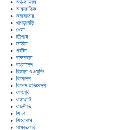
অর্থ-বানিজ্য
আন্তর্জাতিক
কক্সবাজার
খাগড়াছড়ি
খেলা
চট্রগ্রাম
জাতীয়
পর্যটন
বান্দরবান
বাংলাদেশ
বিজ্ঞান ও প্রযুক্তি
বিনোদন
বিশেষ প্রতিবেদন
রকমারি
রাঙ্গামাটি
রাজনীতি
শিক্ষা
শিরোনাম
সাক্ষাতকার