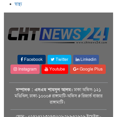
স্বাস্থ্য
Facebook
Twitter
Linkedin
Instagram
Youtube
Google Plus
সম্পাদক : এসএম শামসুল আলম।
ঢাকা অফিস-১২১
মতিঝিল, ঢাকা-১০০০# রাঙ্গামাটি-অফিস # রিজার্ভ বাজার
রাঙ্গামাটি।
ফোন:- ০১৭১৫১১৩২৭৩/০১৮২৮৯৫২৬২৬ ইমেইল:-