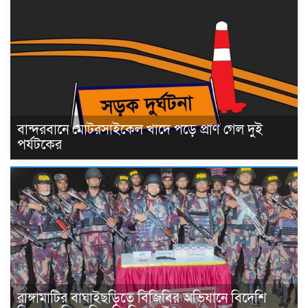
বান্দরবানে মোটরসাইকেল খাদে পড়ে প্রাণ গেল দুই
পর্যটকের
রাঙ্গামাটির বাঘাইছড়িতে বিজিবির অভিযানে বিদেশি