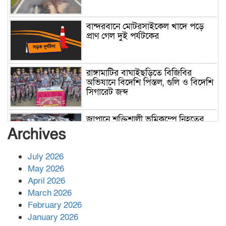
বান্দরবানে মোটরসাইকেল খাদে পড়ে
প্রাণ গেল দুই পর্যটকের
রাঙ্গামাটির বাঘাইছড়িতে বিজিবির
অভিযানে বিদেশি পিস্তল, গুলি ও বিদেশি
সিগারেট জব্দ
জাপানে শক্তিশালী ভূমিকম্পে নিহতের
সংখ্যা বেড়ে ৩৪
Archives
July 2026
রাশিয়ায় ক্যানসারের ভ্যাকসিন রোগীর
May 2026
শরীরে কার্যকরভাবে কাজ করছে, দাবি
April 2026
বিজ্ঞানীর
March 2026
February 2026
কাপ্তাই প্রেস ক্লাবের সভাপতি মাহফুজ,
January 2026
সম্পাদক রিপন মারমা নির্বাচিত