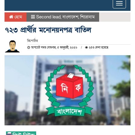
Toggle
naviga
হোম
Second lead
,
বাংলাদেশ
,
শিরোনাম
৭২৩ প্রার্থীর মনোনয়নপত্র বাতিল
রিপোর্টার
আপডেট সময় সোমবার, ৫ জানুয়ারী, ২০২৬
২৫৩ দেখা হয়েছে