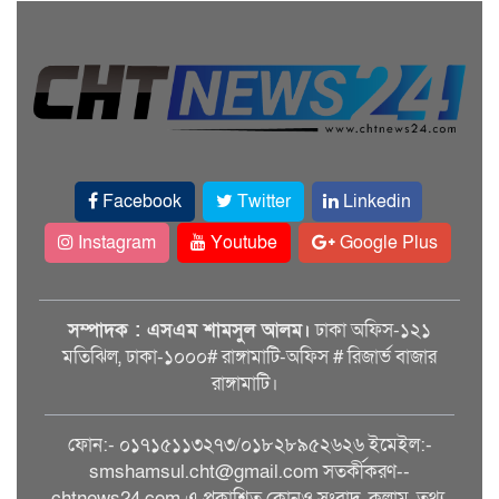
Facebook
Twitter
Linkedin
Instagram
Youtube
Google Plus
সম্পাদক : এসএম শামসুল আলম।
ঢাকা অফিস-১২১
মতিঝিল, ঢাকা-১০০০# রাঙ্গামাটি-অফিস # রিজার্ভ বাজার
রাঙ্গামাটি।
ফোন:- ০১৭১৫১১৩২৭৩/০১৮২৮৯৫২৬২৬ ইমেইল:-
smshamsul.cht@gmail.com সতর্কীকরণ--
chtnews24.com এ প্রকাশিত কোনও সংবাদ, কলাম, তথ্য,