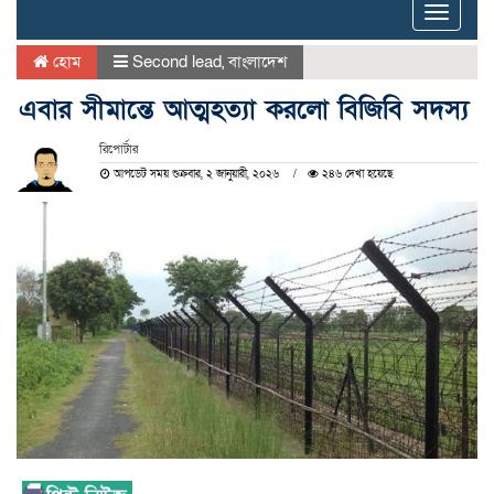
Toggle
naviga
হোম
Second lead
,
বাংলাদেশ
এবার সীমান্তে আত্মহত্যা করলো বিজিবি সদস্য
রিপোর্টার
আপডেট সময় শুক্রবার, ২ জানুয়ারী, ২০২৬
২৪৬ দেখা হয়েছে