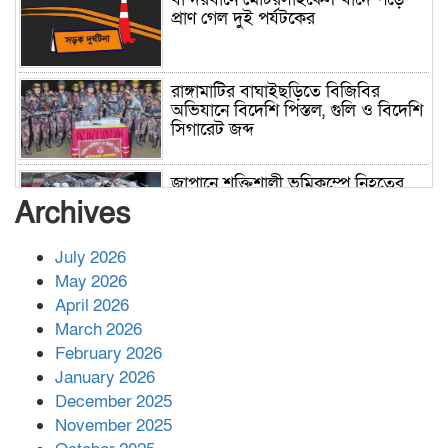
প্রাণ গেল দুই পর্যটকের
রাঙ্গামাটির বাঘাইছড়িতে বিজিবির
অভিযানে বিদেশি পিস্তল, গুলি ও বিদেশি
সিগারেট জব্দ
জাপানে শক্তিশালী ভূমিকম্পে নিহতের
সংখ্যা বেড়ে ৩৪
Archives
July 2026
রাশিয়ায় ক্যানসারের ভ্যাকসিন রোগীর
May 2026
শরীরে কার্যকরভাবে কাজ করছে, দাবি
April 2026
বিজ্ঞানীর
March 2026
February 2026
কাপ্তাই প্রেস ক্লাবের সভাপতি মাহফুজ,
January 2026
সম্পাদক রিপন মারমা নির্বাচিত
December 2025
November 2025