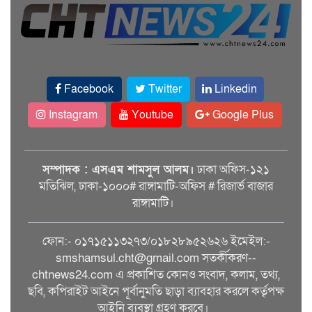
Facebook
Twitter
Linkedin
Instagram
Youtube
Google Plus
সম্পাদক : এসএম শামসুল আলম।
ঢাকা অফিস-১২১
মতিঝিল, ঢাকা-১০০০# রাঙ্গামাটি-অফিস # রিজার্ভ বাজার
রাঙ্গামাটি।
ফোন:- ০১৭১৫১১৩২৭৩/০১৮২৮৯৫২৬২৬ ইমেইল:-
smshamsul.cht@gmail.com সতর্কীকরণ--
chtnews24.com এ প্রকাশিত কোনও সংবাদ, কলাম, তথ্য,
ছবি, কপিরাইট আইনে পূর্বানুমতি ছাড়া ব্যাবহার করলে কর্তৃপক্ষ
আইনি ব্যবস্থা গ্রহণ করবে।