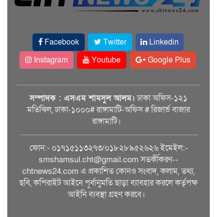
Facebook
Twitter
Linkedin
Instagram
Youtube
Google Plus
সম্পাদক : এসএম শামসুল আলম।
ঢাকা অফিস-১২১
মতিঝিল, ঢাকা-১০০০# রাঙ্গামাটি-অফিস # রিজার্ভ বাজার
রাঙ্গামাটি।
ফোন:- ০১৭১৫১১৩২৭৩/০১৮২৮৯৫২৬২৬ ইমেইল:-
smshamsul.cht@gmail.com সতর্কীকরণ--
chtnews24.com এ প্রকাশিত কোনও সংবাদ, কলাম, তথ্য,
ছবি, কপিরাইট আইনে পূর্বানুমতি ছাড়া ব্যাবহার করলে কর্তৃপক্ষ
আইনি ব্যবস্থা গ্রহণ করবে।