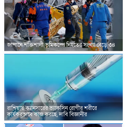
জাপানে শক্তিশালী ভূমিকম্পে নিহতের সংখ্যা বেড়ে ৩৪
রাশিয়ায় ক্যানসারের ভ্যাকসিন রোগীর শরীরে
কার্যকরভাবে কাজ করছে, দাবি বিজ্ঞানীর