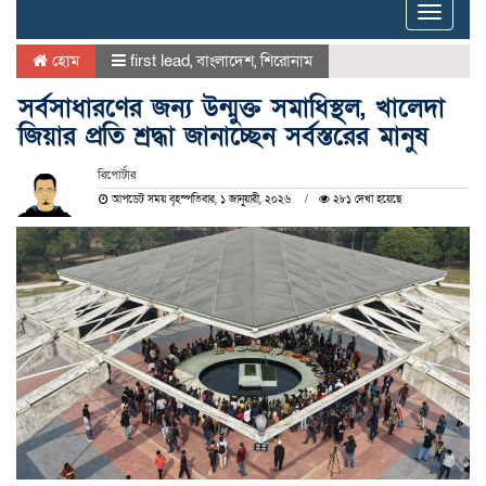
Toggle
naviga
হোম
first lead
,
বাংলাদেশ
,
শিরোনাম
সর্বসাধারণের জন্য উন্মুক্ত সমাধিস্থল, খালেদা
জিয়ার প্রতি শ্রদ্ধা জানাচ্ছেন সর্বস্তরের মানুষ
রিপোর্টার
আপডেট সময় বৃহস্পতিবার, ১ জানুয়ারী, ২০২৬
২৮১ দেখা হয়েছে