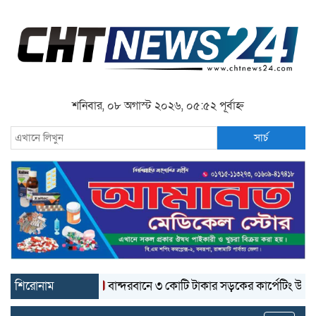
শনিবার, ০৮ অগাস্ট ২০২৬, ০৫:৫২ পূর্বাহ্ন
সার্চ
শিরোনাম
বান্দরবানে ৩ কোটি টাকার সড়কের কার্পেটিং উঠে যাচ্ছ