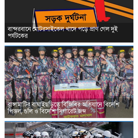
বান্দরবানে মোটরসাইকেল খাদে পড়ে প্রাণ গেল দুই
পর্যটকের
রাঙ্গামাটির বাঘাইছড়িতে বিজিবির অভিযানে বিদেশি
পিস্তল, গুলি ও বিদেশি সিগারেট জব্দ