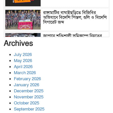
রাঙ্গামাটির বাঘাইছড়িতে বিজিবির
অভিযানে বিদেশি পিস্তল, গুলি ও বিদেশি
সিগারেট জব্দ
জাপানে শক্তিশালী ভূমিকম্পে নিহতের
সংখ্যা বেড়ে ৩৪
Archives
July 2026
রাশিয়ায় ক্যানসারের ভ্যাকসিন রোগীর
May 2026
শরীরে কার্যকরভাবে কাজ করছে, দাবি
April 2026
বিজ্ঞানীর
March 2026
February 2026
কাপ্তাই প্রেস ক্লাবের সভাপতি মাহফুজ,
January 2026
সম্পাদক রিপন মারমা নির্বাচিত
December 2025
November 2025
October 2025
মালয়েশিয়ার প্রধানমন্ত্রীকে চিঠি দেয়ার
September 2025
পর ফোন তারেক রহমানের,গ্যাস সঙ্কট