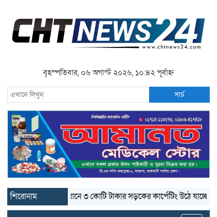
বৃহস্পতিবার, ০৬ অগাস্ট ২০২৬, ১০:৪২ পূর্বাহ্ন
সার্চ
শিরোনাম
বান্দরবানে ৩ কোটি টাকার সড়কের কার্পেটিং উঠে যাচ্ছে
বান্