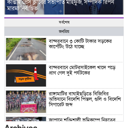
কাপ্তাই প্রেস ক্লাবের সভাপতি মাহফুজ, সম্পাদক রিপন
মারমা নির্বাচিত
সর্বশেষ
জনপ্রিয়
বান্দরবানে ৩ কোটি টাকার সড়কের
কার্পেটিং উঠে যাচ্ছে
বান্দরবানে মোটরসাইকেল খাদে পড়ে
প্রাণ গেল দুই পর্যটকের
রাঙ্গামাটির বাঘাইছড়িতে বিজিবির
অভিযানে বিদেশি পিস্তল, গুলি ও বিদেশি
সিগারেট জব্দ
জাপানে শক্তিশালী ভূমিকম্পে নিহতের
সংখ্যা বেড়ে ৩৪