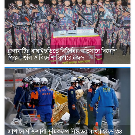
রাঙ্গামাটির বাঘাইছড়িতে বিজিবির অভিযানে বিদেশি
পিস্তল, গুলি ও বিদেশি সিগারেট জব্দ
জাপানে শক্তিশালী ভূমিকম্পে নিহতের সংখ্যা বেড়ে ৩৪