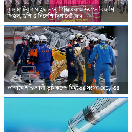
রাঙ্গামাটির বাঘাইছড়িতে বিজিবির অভিযানে বিদেশি
পিস্তল, গুলি ও বিদেশি সিগারেট জব্দ
জাপানে শক্তিশালী ভূমিকম্পে নিহতের সংখ্যা বেড়ে ৩৪