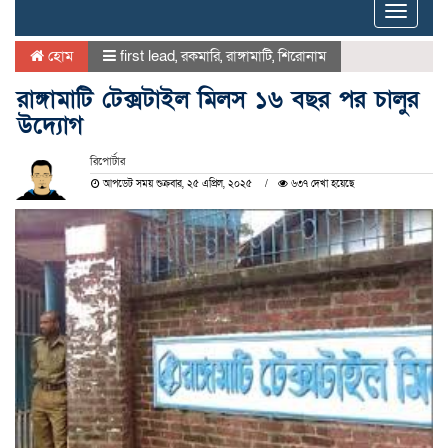
Toggle
naviga
হোম
first lead
,
রকমারি
,
রাঙ্গামাটি
,
শিরোনাম
রাঙ্গামাটি টেক্সটাইল মিলস ১৬ বছর পর চালুর
উদ্যোগ
রিপোর্টার
আপডেট সময় শুক্রবার, ২৫ এপ্রিল, ২০২৫
৬৩৭ দেখা হয়েছে