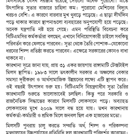
মিলসটিতে যেসব সরঞ্জাম রয়েছে, সেগুলো অনেক পুরোনো। এতে
উৎপাদিত সুতার বাজারে চাহিদা কম। পুরোনো মেশিনের বিদ্যুৎ
খরচও বেশি। এ কারণে বারবার মুখ থুবড়ে পড়েছে। এ ছাড়া দীর্ঘদিন
পড়ে থাকার কারণে স্থাপনাগুলো ব্যবহারের অনুপযোগী হয়ে পড়েছে।
অনেক যন্ত্রপাতি নষ্ট হয়ে গেছে। এমন পরিস্থিতি বিবেচনা করে
বিটিএমসির কর্মকর্তারা বলছেন, এখানে বিনিয়োগকারী চাইলে সবকিছু
পরিবর্তন করে ফেলতে পারবেন। সুতা থেকে তৈরি পোশাক—যেকোনো
ধরনের শিল্প প্রতিষ্ঠা করতে পারবেন। এক্ষেত্রে সরকারের কোনও বাধা
থাকবে না।
কারখানা সূত্রে জানা যায়, প্রায় ৩১ একর জায়গায় রাঙ্গামাটি টেক্সটাইল
মিলস স্থাপিত। ১৯৮৩ সালে তৎকালীন সরকার এ অঞ্চলের বেকার
সমস্যা দূরীকরণ ও আর্থসামাজিক উন্নয়নের লক্ষ্যে এটি স্থাপন করে।
ওই বছরই উৎপাদন শুরু হয়। বিটিএমসি নিয়ন্ত্রণাধীন সুতা তৈরির
কারখানাটি শুরুতে ভালোভাবেই চলছিল। কিন্তু পরে সরকারি ও
রাজনৈতিক সিদ্ধান্তের কারণে মিলসটি লোকসানে পড়ে। অব্যাহত
লোকসানের মুখে ২০০৯ সালে বন্ধ হয়ে যায়। তখন কারখানায়
কর্মকর্তা-কর্মচারী ও শ্রমিক মিলে জনবল ছিল এক হাজারের মতো।
মিলসটি পুনরায় চালু করতে সম্প্রতি অর্থ, শিল্প ও পরিকল্পনা
মন্ত্রণালয়ের উচ্চপর্যায়ের প্রতিনিধি দল কারখানাটি পরিদর্শন করেছেন।