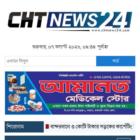
শুক্রবার, ০৭ অগাস্ট ২০২৬, ০৯:৩৪ পূর্বাহ্ন
সার্চ
শিরোনাম
বান্দরবানে ৩ কোটি টাকার সড়কের কার্পেটিং উঠে যাচ্ছ