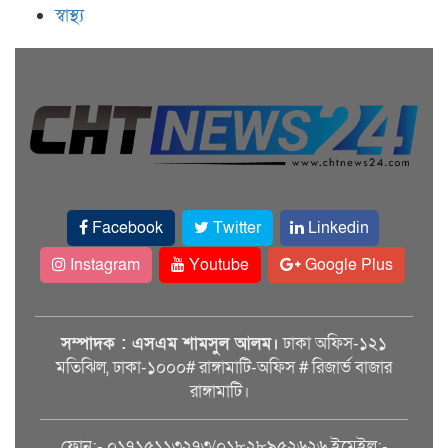
স্বাস্থ্য
Facebook
Twitter
Linkedin
Instagram
Youtube
Google Plus
সম্পাদক : এসএম শামসুল আলম।
ঢাকা অফিস-১২১
মতিঝিল, ঢাকা-১০০০# রাঙ্গামাটি-অফিস # রিজার্ভ বাজার
রাঙ্গামাটি।
ফোন:- ০১৭১৫১১৩২৭৩/০১৮২৮৯৫২৬২৬ ইমেইল:-