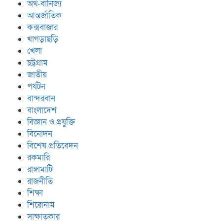
অর্থ-বানিজ্য
আন্তর্জাতিক
কক্সবাজার
খাগড়াছড়ি
খেলা
চট্রগ্রাম
জাতীয়
পর্যটন
বান্দরবান
বাংলাদেশ
বিজ্ঞান ও প্রযুক্তি
বিনোদন
বিশেষ প্রতিবেদন
রকমারি
রাঙ্গামাটি
রাজনীতি
শিক্ষা
শিরোনাম
সাক্ষাতকার