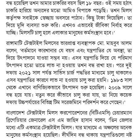
বন্ধ হয়েছিল তখন আমার চাকরির বয়স ছিল ১৮ বছর। ওই সময় হঠাৎ
চাকরি হারিয়ে অন্যদের মতো আমিও বিপাকে পড়েছি। তখন মিলস
কর্তৃপক্ষ সবাইকে স্বেচ্ছায় অবসরে পাঠান। কিছু টাকা দিয়েছিল। তা
দিয়ে মুদি ব্যবস্যা শুরু করি। এখনও এভাবেই জীবিকা নির্বাহ করে
যাচ্ছি। মিলসটি চালু হলে এলাকার মানুষের কর্মসংস্থান হবে।’
রাঙ্গামাটি টেক্সটাইল মিলসের ভারপ্রাপ্ত ব্যবস্থাপক মো. মাহবুব আলম
বলেন, ‘বর্তমানে কারখানার যে বয়স এবং যন্ত্রপাতির যে অবস্থা, তা
দিয়ে উৎপাদনে যাওয়া সম্ভব নয়। এসব যন্ত্রপাতি দিয়ে যে পরিমাণ
উৎপাদন হতো তাতে লাভ না হওয়ায় তখন বন্ধ রাখা হয়। পরে দুই
দফায় ২০২১ সাল পর্যন্ত সার্ভিস চার্জ পদ্ধতির মাধ্যমে চালু থাকলেও
এসব যন্ত্রপাতির কারণে লাভ না হওয়ায় চালু করা হয়নি। ১৯৮৩ সাল
থেকে এখানে বাণিজ্যিকভাবে উৎপাদন শুরু হয়েছিল। ২০০৯ সালে
বন্ধ হয়ে যায়। নতুন করে কীভাবে চালু করা যায়, তা নিয়ে কয়েক
দফায় উচ্চপর্যায়ের বিভিন্ন টিম সরেজমিনে পরিদর্শন করে গেছেন।’
বাংলাদেশ টেক্সটাইল মিলস করপোরেশনের (বিটিএমসি) চেয়ারম্যান
ব্রিগেডিয়ার জেনারেল এস এম জাহিদ হাসান বলেন, ‘তিন জেলার
মধ্যে এটি একমাত্র টেক্সটাইল মিলস। যার মাধ্যমে এ অঞ্চলের অনেক
মানুষের কর্মসংস্থান হয়েছিল। দীর্ঘদিন বন্ধ থাকায় যন্ত্রপাতিগুলো নষ্ট