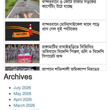
বান্দরবানে ৩ কোটি টাকার সড়কের
কার্পেটিং উঠে যাচ্ছে
বান্দরবানে মোটরসাইকেল খাদে পড়ে
প্রাণ গেল দুই পর্যটকের
রাঙ্গামাটির বাঘাইছড়িতে বিজিবির
অভিযানে বিদেশি পিস্তল, গুলি ও বিদেশি
সিগারেট জব্দ
জাপানে শক্তিশালী ভূমিকম্পে নিহতের
সংখ্যা বেড়ে ৩৪
Archives
July 2026
রাশিয়ায় ক্যানসারের ভ্যাকসিন রোগীর
May 2026
শরীরে কার্যকরভাবে কাজ করছে, দাবি
April 2026
বিজ্ঞানীর
March 2026