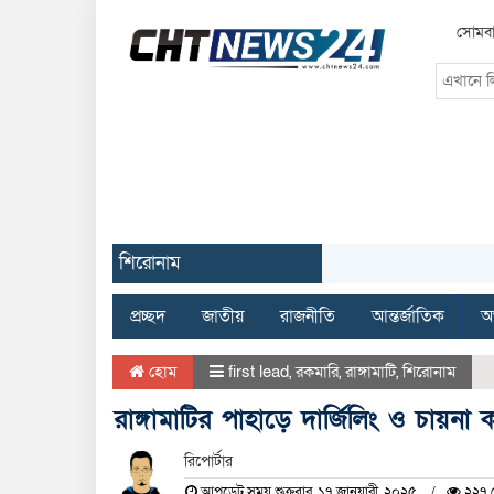
সোমবা
শিরোনাম
প্রচ্ছদ
জাতীয়
রাজনীতি
আন্তর্জাতিক
অর
হোম
first lead
,
রকমারি
,
রাঙ্গামাটি
,
শিরোনাম
রাঙ্গামাটির পাহাড়ে দার্জিলিং ও চায়ন
রিপোর্টার
আপডেট সময় শুক্রবার, ১৭ জানুয়ারী, ২০২৫
২২৭ দ