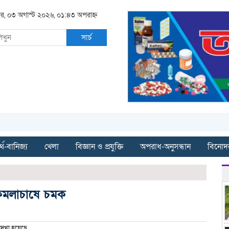
র, ০৩ অগাস্ট ২০২৬, ০১:৪৩ অপরাহ্ন
সার্চ
্থ-বানিজ্য
খেলা
বিজ্ঞান ও প্রযুক্তি
অপরাধ-অনুসন্ধান
বিনোদ
া কমলাচাষে চমক
েখা হয়েছে