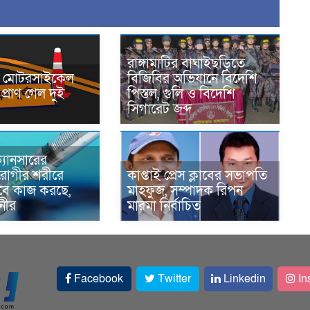
রাঙ্গামাটির বাঘাইছড়িতে
নে মোটরসাইকেল
বিজিবির অভিযানে বিদেশি
প্রাণ গেল দুই
পিস্তল, গুলি ও বিদেশি
সিগারেট জব্দ
্যানসারের
রোগীর শরীরে
কাপ্তাই প্রেস ক্লাবের সভাপতি
াবে কাজ করছে,
মাহফুজ, সম্পাদক রিপন
ানীর
মারমা নির্বাচিত
Facebook
Twitter
Linkedin
In