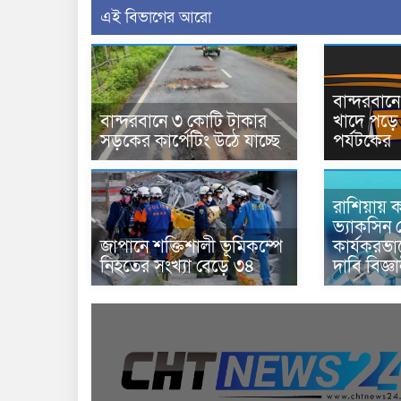
এই বিভাগের আরো
বান্দরবা
বান্দরবানে ৩ কোটি টাকার
খাদে পড়ে 
সড়কের কার্পেটিং উঠে যাচ্ছে
পর্যটকের
রাশিয়ায় ক
ভ্যাকসিন 
জাপানে শক্তিশালী ভূমিকম্পে
কার্যকরভ
নিহতের সংখ্যা বেড়ে ৩৪
দাবি বিজ্ঞ