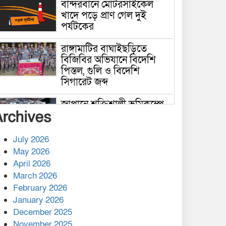
বান্দরবানে মোটরসাইকেল
খাদে পড়ে প্রাণ গেল দুই
পর্যটকের
রাঙ্গামাটির বাঘাইছড়িতে
বিজিবির অভিযানে বিদেশি
পিস্তল, গুলি ও বিদেশি
সিগারেট জব্দ
জাপানে শক্তিশালী ভূমিকম্পে
Archives
নিহতের সংখ্যা বেড়ে ৩৪
July 2026
রাশিয়ায় ক্যানসারের ভ্যাকসিন
May 2026
রোগীর শরীরে কার্যকরভাবে
April 2026
কাজ করছে, দাবি বিজ্ঞানীর
March 2026
February 2026
কাপ্তাই প্রেস ক্লাবের সভাপতি
মাহফুজ, সম্পাদক রিপন মারমা
January 2026
নির্বাচিত
December 2025
November 2025