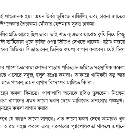
বাদই লাভজনক হয়। এমন উর্বর ভূমিতে দার্জিলিং এবং চায়না জাতের
চর উপজেলার তৈচাকমা মৌজার হেডম্যান সুদত্ত চাকমা।
ম
ৃষির প্রতি আগ্রহ ছিল তার। তাই শত ব্যস্ততার মাঝেও কৃষি নিয়ে কিছু
্গী স্মার্টফোন খুলে কৃষির ওপর ভিডিও দেখতে থাকেন। হঠাৎ নজরে
ের ভিডিও। সিদ্ধান্ত নেন, তিনিও কমলা বাগান করবেন। যেই চিন্তা
র পাশে তৈচাকমা দোসর পাড়ায় পরিত্যক্ত জমিতে সহস্রাধিক কমলা
গাছে এসেছে সবুজ, হলুদ রঙের কমলা। আকারে খানিকটা বড় আর
 হতে পারেন, এমন বাগান বিদেশের মাটিতে কি না।
 আসছেন কমলা কিনতে। পাশাপাশি অনেকে ছবিও তুলছেন। নিচ্ছেন
েতারা বাগানের এমন ভালো ফলন দেখে মালিকের প্রশংসায় পঞ্চমুখ।
ন বুনছেন কমলা বাগান করার।
 দেখে যে কারও ভালো লাগবে। এত ভালো ফলন দেখে আমারও খুব
ুবিধা আরও সহজ করলে এবং সরকারের পৃষ্ঠপোষকতা থাকলে এখানে