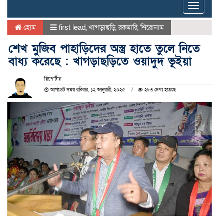
Toggle
naviga
হোম
first lead
,
খাগড়াছড়ি
,
রকমারি
,
শিরোনাম
শেখ মুজিব পাহাড়িদের অস্ত্র হাতে তুলে নিতে
বাধ্য করেছে : খাগড়াছড়িতে ওয়াদুদ ভূইয়া
রিপোর্টার
আপডেট সময় রবিবার, ১২ জানুয়ারী, ২০২৫
২৮৩ দেখা হয়েছে