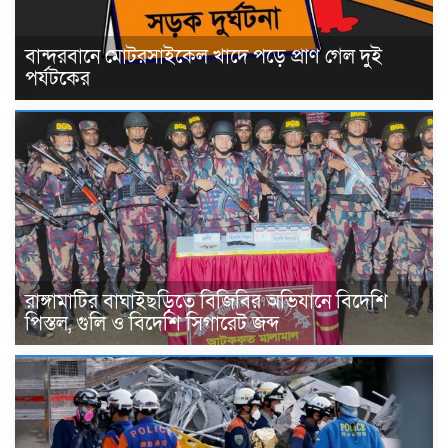
বান্দরবানে মোটরসাইকেল খাদে পড়ে প্রাণ গেল দুই
পর্যটকের
রাঙ্গামাটির বাঘাইছড়িতে বিজিবির অভিযানে বিদেশি
পিস্তল, গুলি ও বিদেশি সিগারেট জব্দ