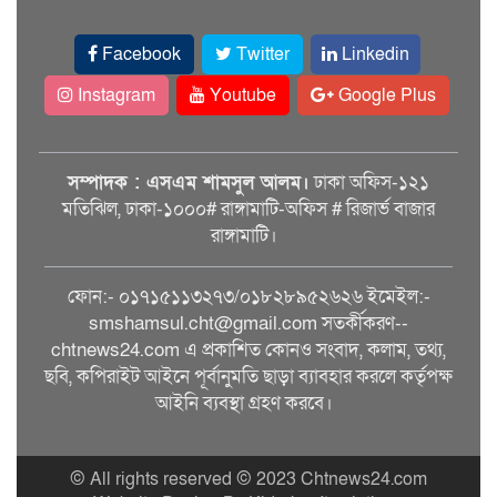
Facebook
Twitter
Linkedin
Instagram
Youtube
Google Plus
সম্পাদক : এসএম শামসুল আলম।
ঢাকা অফিস-১২১
মতিঝিল, ঢাকা-১০০০# রাঙ্গামাটি-অফিস # রিজার্ভ বাজার
রাঙ্গামাটি।
ফোন:- ০১৭১৫১১৩২৭৩/০১৮২৮৯৫২৬২৬ ইমেইল:-
smshamsul.cht@gmail.com সতর্কীকরণ--
chtnews24.com এ প্রকাশিত কোনও সংবাদ, কলাম, তথ্য,
ছবি, কপিরাইট আইনে পূর্বানুমতি ছাড়া ব্যাবহার করলে কর্তৃপক্ষ
আইনি ব্যবস্থা গ্রহণ করবে।
© All rights reserved © 2023 Chtnews24.com