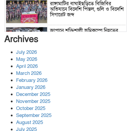
রাঙ্গামাটির বাঘাইছড়িতে বিজিবির
অভিযানে বিদেশি পিস্তল, গুলি ও বিদেশি
সিগারেট জব্দ
জাপানে শক্তিশালী ভূমিকম্পে নিহতের
সংখ্যা বেড়ে ৩৪
Archives
July 2026
রাশিয়ায় ক্যানসারের ভ্যাকসিন রোগীর
May 2026
শরীরে কার্যকরভাবে কাজ করছে, দাবি
April 2026
বিজ্ঞানীর
March 2026
February 2026
কাপ্তাই প্রেস ক্লাবের সভাপতি মাহফুজ,
January 2026
সম্পাদক রিপন মারমা নির্বাচিত
December 2025
November 2025
October 2025
মালয়েশিয়ার প্রধানমন্ত্রীকে চিঠি দেয়ার
September 2025
পর ফোন তারেক রহমানের,গ্যাস সঙ্কট
মোকাবিলায় সহায়তার আশ্বাস
August 2025
July 2025