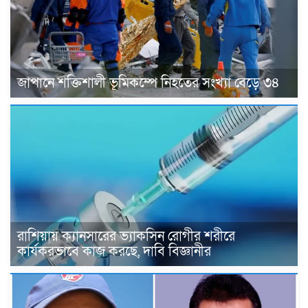
জাপানে শক্তিশালী ভূমিকম্পে নিহতের সংখ্যা বেড়ে ৩৪
রাশিয়ায় ক্যানসারের ভ্যাকসিন রোগীর শরীরে
কার্যকরভাবে কাজ করছে, দাবি বিজ্ঞানীর