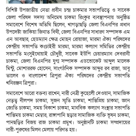
বিশিষ্ট উপজাতীয় নেতা প্রবীন চন্দ্র চাকমার সভাপতিত্বে ও সাবেক
জেলা পরিষদ সদস্য অনিমেষ চাকমা রিংকুর ব্যবস্থাপনায় অনুষ্ঠিত
সমাবেশে বিশেষ অতিথি ছিলেন, খাগড়াছড়ি জেলা বিএনপির প্রধান
উপদেষ্টা জাকিয়া জিনাত বিথী, জেলা বিএনপির সাধারণ সম্পাদক এম
এন আবছার, হেডম্যান ক্ষেত্র মোহন রোয়াজা, মারমা ঐক্য পরিষদের
কেন্দ্রীয় সভাপতি কংচাইরী মারমা, মারমা কল্যাণ সমিতির কেন্দ্রীয়
সভাপতি মংসুইথোয়াই চৌধুরী, সাবেক ইউপি চেয়ারম্যান দেবরানী
চাকমা, জেলা বিএনপির যুগ্ম সম্পাদক এডভোকেট আব্দুল মালেক
মিন্টু, মোশাররফ হোসেন, সাংগঠনিক সম্পাদক আব্দুর রব রাজা, আবু
তালেব ও বাংলাদেশ ত্রিপুরা ঐক্য পরিষদের কেন্দ্রীয় সভাপতি
খনিরঞ্জন ত্রিপুরা।
সমাবেশে আরো বক্তব্য রাখেন, নারী নেত্রী কুহেলেী দেওয়ান, সামাজিক
নেতৃত্ব নীলপদ চাকমা, সুজন স্মৃতি চাকমা, শান্তিপ্রিয় চাকমা, জ্ঞান
জ্যেতি চাকমা, সময় বিকাশ চাকমা, মানবিক কল্যাণ সংস্থার সভাপতি
শান্তিময় চাকমা মেম্বার, রাঙ্গাপানি ছড়ার সামাজিক ব্যক্তি ভূষন চাকমা,
পানছড়ির বিজয় রাজ চাকমা প্রমুখ। অনুষ্ঠানটি চাকমা সম্প্রদায়ের
নারী-পুরুষের মিলন মেলায় পরিণত হয়।