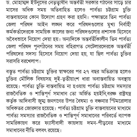
ড. মোহাম্মদ ইউনুসের নেতৃত্বাধীন অন্তর্বর্তী সরকার গঠনের সাড়ে চার
মাসের অধিক সময় অতিবাহিত হলেও পার্বত্য চট্টগ্রাম চুক্তি
বাস্তবায়নের কোন উদ্যোগ গ্রহণ করা হয়নি। পক্ষান্তরে তিন পার্বত্য
জেলা পরিষদ আইন লঙ্ঘন করে পরিষদগুলোর মুখ্য নির্বাহী
কর্মকর্তাদেরকে সাময়িক কালের জন্য পরিষদগুলোর প্রশাসক হিসেবে
অবৈধভাবে নিয়োগ দেয়া হয়। অন্যদিকে অন্তর্বর্তীকালীন তিন পার্বত্য
জেলা পরিষদ পুনর্গঠনের সময় বহিরাগত সেটেলারদেরকে অন্তর্বর্তী
পরিষদের সদস্য হিসেবে নিয়োগ দেয়া হয়, যা ছিল পার্বত্য চুক্তির
সরাসরি বরখেলাপ।
বস্তুত পার্বত্য চট্টগ্রাম চুক্তির স্বাক্ষরের পর ২৭ বছর অতিক্রান্ত হলেও
চুক্তির মৌলিক বিষয়সহ দুই-তৃতীয়াংশ ধারা অবাস্তবায়িত অবস্থায়
রয়েছে। পার্বত্য চুক্তি বাস্তবায়িত না হওয়ায় পার্বত্য চট্টগ্রাম সমস্যার
রাজনৈতিক ও শান্তিপূর্ণ সমাধান তো অর্জিত হয়ইনি,বরঞ্চ রাষ্ট্রযন্ত্র
কর্তৃক আদিবাসী জুম্ম জনগণের উপর বৈষম্য ও বঞ্চনার স্টিমরোলার
অধিকতর জোরদার হয়েছে। পার্বত্য চট্টগ্রাম চুক্তি বাস্তবায়নের মাধ্যমে
পার্বত্য সমস্যার রাজনৈতিক ও শান্তিপূর্ণ সমাধানের পরিবর্তে ব্যাপক
সামরিকায়ণ করে ফ্যাসীবাদী কায়দায় দমন-পীড়নের মাধ্যমে
সমাধানের নীতি বলবৎ রয়েছে।