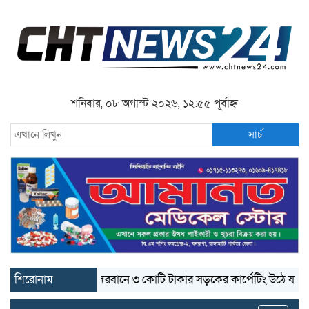
শনিবার, ০৮ অগাস্ট ২০২৬, ১২:৫৫ পূর্বাহ্ন
সার্চ
শিরোনাম
বান্দরবানে ৩ কোটি টাকার সড়কের কার্পেটিং উঠে যাচ্ছে
বান্