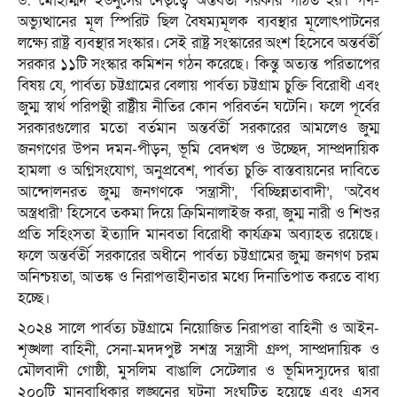
ড. মোহাম্মদ ইউনুসের নেতৃত্বে অন্তর্বর্তী সরকার গঠিত হয়। গণ-
অভ্যুত্থানের মূল স্পিরিট ছিল বৈষম্যমূলক ব্যবস্থার মূলোৎপাটনের
লক্ষ্যে রাষ্ট্র ব্যবস্থার সংস্কার। সেই রাষ্ট্র সংস্কারের অংশ হিসেবে অন্তর্বর্তী
সরকার ১১টি সংস্কার কমিশন গঠন করেছে। কিন্তু অত্যন্ত পরিতাপের
বিষয় যে, পার্বত্য চট্টগ্রামের বেলায় পার্বত্য চট্টগ্রাম চুক্তি বিরোধী এবং
জুম্ম স্বার্থ পরিপন্থী রাষ্ট্রীয় নীতির কোন পরিবর্তন ঘটেনি। ফলে পূর্বের
সরকারগুলোর মতো বর্তমান অন্তর্বর্তী সরকারের আমলেও জুম্ম
জনগণের উপন দমন-পীড়ন, ভূমি বেদখল ও উচ্ছেদ, সাম্প্রদায়িক
হামলা ও অগ্নিসংযোগ, অনুপ্রবেশ, পার্বত্য চুক্তি বাস্তবায়নের দাবিতে
আন্দোলনরত জুম্ম জনগণকে ‘সন্ত্রাসী’, ‘বিচ্ছিন্নতাবাদী’, ‘অবৈধ
অস্ত্রধারী’ হিসেবে তকমা দিয়ে ক্রিমিনালাইজ করা, জুম্ম নারী ও শিশুর
প্রতি সহিংসতা ইত্যাদি মানবতা বিরোধী কার্যক্রম অব্যাহত রয়েছে।
ফলে অন্তর্বর্তী সরকারের অধীনে পার্বত্য চট্টগ্রামের জুম্ম জনগণ চরম
অনিশ্চয়তা, আতঙ্ক ও নিরাপত্তাহীনতার মধ্যে দিনাতিপাত করতে বাধ্য
হচ্ছে।
২০২৪ সালে পার্বত্য চট্টগ্রামে নিয়োজিত নিরাপত্তা বাহিনী ও আইন-
শৃঙ্খলা বাহিনী, সেনা-মদদপুষ্ট সশস্ত্র সন্ত্রাসী গ্রুপ, সাম্প্রদায়িক ও
মৌলবাদী গোষ্ঠী, মুসলিম বাঙালি সেটেলার ও ভূমিদস্যুদের দ্বারা
২০০টি মানবাধিকার লঙ্ঘনের ঘটনা সংঘটিত হয়েছে এবং এসব