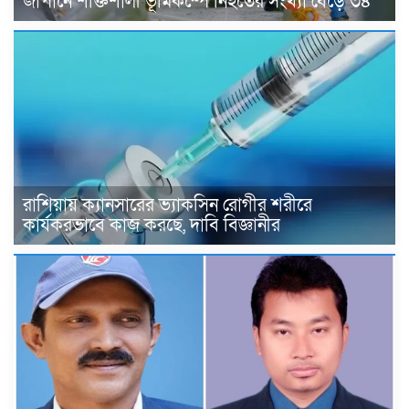
জাপানে শক্তিশালী ভূমিকম্পে নিহতের সংখ্যা বেড়ে ৩৪
রাশিয়ায় ক্যানসারের ভ্যাকসিন রোগীর শরীরে
কার্যকরভাবে কাজ করছে, দাবি বিজ্ঞানীর