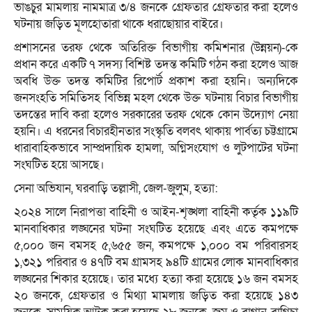
ভাঙচুর মামলায় নামমাত্র ৩/৪ জনকে গ্রেফতার গ্রেফতার করা হলেও
ঘটনায় জড়িত মূলহোতারা থাকে ধরাছোয়ার বাইরে।
প্রশাসনের তরফ থেকে অতিরিক্ত বিভাগীয় কমিশনার (উন্নয়ন)-কে
প্রধান করে একটি ৭ সদস্য বিশিষ্ট তদন্ত কমিটি গঠন করা হলেও আজ
অবধি উক্ত তদন্ত কমিটির রিপোর্ট প্রকাশ করা হয়নি। অন্যদিকে
জনসংহতি সমিতিসহ বিভিন্ন মহল থেকে উক্ত ঘটনায় বিচার বিভাগীয়
তদন্তের দাবি করা হলেও সরকারের তরফ থেকে কোন উদ্যোগ নেয়া
হয়নি। এ ধরনের বিচারহীনতার সংস্কৃতি বলবৎ থাকায় পার্বত্য চট্টগ্রামে
ধারাবাহিকভাবে সাম্প্রদায়িক হামলা, অগ্নিসংযোগ ও লুটপাটের ঘটনা
সংঘটিত হয়ে আসছে।
সেনা অভিযান, ঘরবাড়ি তল্লাসী, জেল-জুলুম, হত্যা:
২০২৪ সালে নিরাপত্তা বাহিনী ও আইন-শৃঙ্খলা বাহিনী কর্তৃক ১১৯টি
মানবাধিকার লঙ্ঘনের ঘটনা সংঘটিত হয়েছে এবং এতে কমপক্ষে
৫,০০০ জন বমসহ ৫,৬৫৫ জন, কমপক্ষে ১,০০০ বম পরিবারসহ
১,৩২১ পরিবার ও ৪৭টি বম গ্রামসহ ৯৪টি গ্রামের লোক মানবাধিকার
লঙ্ঘনের শিকার হয়েছে। তার মধ্যে হত্যা করা হয়েছে ১৬ জন বমসহ
২০ জনকে, গ্রেফতার ও মিথ্যা মামলায় জড়িত করা হয়েছে ১৪৩