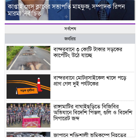
কাপ্তাই প্রেস ক্লাবের সভাপতি মাহফুজ, সম্পাদক রিপন
মারমা নির্বাচিত
সর্বশেষ
জনপ্রিয়
বান্দরবানে ৩ কোটি টাকার সড়কের
কার্পেটিং উঠে যাচ্ছে
বান্দরবানে মোটরসাইকেল খাদে পড়ে
প্রাণ গেল দুই পর্যটকের
রাঙ্গামাটির বাঘাইছড়িতে বিজিবির
অভিযানে বিদেশি পিস্তল, গুলি ও বিদেশি
সিগারেট জব্দ
জাপানে শক্তিশালী ভূমিকম্পে নিহতের