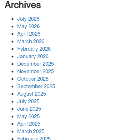
সংখ্যা বেড়ে ৩৪
Archives
July 2026
রাশিয়ায় ক্যানসারের ভ্যাকসিন রোগীর
May 2026
শরীরে কার্যকরভাবে কাজ করছে, দাবি
April 2026
বিজ্ঞানীর
March 2026
February 2026
কাপ্তাই প্রেস ক্লাবের সভাপতি মাহফুজ,
January 2026
সম্পাদক রিপন মারমা নির্বাচিত
December 2025
November 2025
October 2025
মালয়েশিয়ার প্রধানমন্ত্রীকে চিঠি দেয়ার
September 2025
পর ফোন তারেক রহমানের,গ্যাস সঙ্কট
মোকাবিলায় সহায়তার আশ্বাস
August 2025
July 2025
June 2025
২২১ কোটি টাকা বেড়েছে রেলের আয়,
কীভাবে?
May 2025
April 2025
March 2025
এক বিলিয়ন ডলার বিনিয়োগ হবে
February 2025