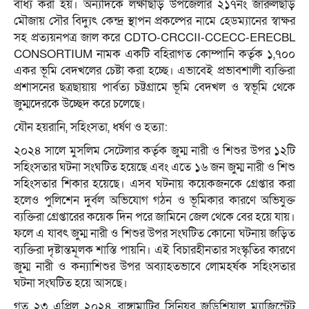
বাধ্য করা হয়। অন্যদিকে লক্ষীছড়ি উপজেলার ২১৭নং জারুলছড়ি
মৌজায় সৌর বিদ্যুৎ কেন্দ্র স্থাপন প্রকল্পের নামে হেডম্যানের স্বাক্ষর
সহ প্রত্যয়নপত্র জাল করে CDTO-CRCCII-CCECC-ERECBL
CONSORTIUM নামক একটি বহিরাগত কোম্পানি কর্তৃক ১,৭০০
একর ভূমি বেদখলের চেষ্টা করা হচ্ছে। এভাবেই প্রভাবশালী ব্যক্তিরা
প্রশাসনের ছত্রছায়ায় পার্বত্য চট্টগ্রামে ভূমি বেদখল ও স্বভূমি থেকে
জুম্মদেরকে উচ্ছেদ করে চলেছে।
যৌন হয়রানি, সহিংসতা, ধর্ষণ ও হত্যা:
২০২৪ সালে মুসলিম সেটেলার কর্তৃক জুম্ম নারী ও শিশুর উপর ১২টি
সহিংসতার ঘটনা সংঘটিত হয়েছে এবং এতে ১৬ জন জুম্ম নারী ও শিশু
সহিংসতার শিকার হয়েছে। এসব ঘটনায় কয়েকজনকে গ্রেপ্তার করা
হলেও পুলিশেন দুর্বল অভিযোগ গঠন ও ভূমিকার কারণে অভিযুক্ত
ব্যক্তিরা গ্রেপ্তারের কয়েক দিন পরে জামিনে জেল থেকে বের হয়ে যায়।
ফলে এ যাবৎ জুম্ম নারী ও শিশুর উপর সংঘটিত কোনো ঘটনায় জড়িত
ব্যক্তিরা দৃষ্টান্তমূলক শাস্তি পায়নি। এই বিচারহীনতার সংস্কৃতির কারণে
জুম্ম নারী ও কন্যাশিশুর উপর অব্যাহতভাবে লোমহর্ষক সহিংসতার
ঘটনা সংঘটিত হয়ে আসছে।
গত ২৩ এপ্রিল ২০২৪ রাঙ্গামাটির সিনিয়র জুডিশিয়াল ম্যাজিস্ট্রেট