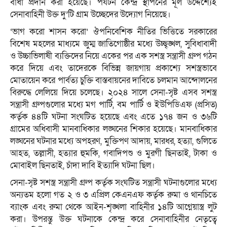
বাধা প্রদান করা হয়েছে। পর্যটন কেন্দ্র স্থাপনের মূল উদ্দেশ্যেই
সেনাবাহিনী উক্ত দু’টি গ্রাম উচ্ছেদের উদ্যোগ নিয়েছে।
‘ভাগ করো শাসন করো’ ঔপনিবেশিক নীতির ভিত্তিতে সরকারের
বিশেষ মহলের মাধ্যমে জুম্ম জাতিগোষ্ঠীর মধ্যে উচ্ছৃঙ্খল, সুবিধাবাদী
ও উচ্চাভিলাষী ব্যক্তিদের নিয়ে একের পর এক সশস্ত্র সন্ত্রাসী গ্রুপ গঠন
করে দিয়ে এবং তাদেরকে বিভিন্ন জায়গায় প্রকাশ্যে সশস্ত্রভাবে
মোতায়েন করে পার্বত্য চুক্তি বাস্তবায়নের দাবিতে চলমান আন্দোলনের
বিরুদ্ধে লেলিয়ে দিয়ে চলেছে। ২০২৪ সালে সেনা-সৃষ্ট এসব সশস্ত্র
সন্ত্রাসী গ্রুপগুলোর মধ্যে মগ পার্টি, বম পার্টি ও ইউপিডিএফ (প্রসিত)
কর্তৃক ৪৪টি ঘটনা সংঘটিত হয়েছে এবং এতে ১৭৪ জন ও ৩৬টি
গ্রামের অধিবাসী মানবাধিকার লঙ্ঘনের শিকার হয়েছে। মানবাধিকার
লঙ্ঘনের ঘটনার মধ্যে অপহরণ, মুক্তিপণ আদায়, মারধর, হত্যা, গুলিতে
আহত, তল্লাসী, হত্যার হুমকি, গবাদিপশু ও মুরগী ছিনতাই, টাকা ও
মোবাইল ছিনতাই, চাঁদা দাবি ইত্যাদি ঘটনা ছিল।
সেনা-সৃষ্ট সশস্ত্র সন্ত্রাসী গ্রুপ কর্তৃক সংঘটিত সন্ত্রাসী ঘটনাগুলোর মধ্যে
অন্যতম হলো গত ২ ও ৩ এপ্রিল কেএনএফ কর্তৃক রুমা ও থানচিতে
ব্যাংক এবং রুমা থেকে আইন-শৃঙ্খলা বাহিনীর ১৪টি আগ্নেয়াস্ত্র লুট
করা। উপরন্তু উক্ত ঘটনাকে কেন্দ্র করে সেনাবাহিনীর নেতৃত্বে