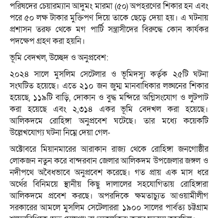
পরিষদের চেয়ারম্যান আদুমং মারমা (৫০) অপহরণের শিকার হন এবং
পরে ৫০ লক্ষ টাকার মুক্তিপণ দিয়ে তাকে ছেড়ে দেয়া হয়। এ ঘটনায়
প্রশাসন তরফ থেকে মগ পার্টি সন্ত্রাসীদের বিরুদ্ধে কোন কার্যকর
পদক্ষেপ গ্রহণ করা হয়নি।
ভূমি বেদখল, উচ্ছেদ ও অনুপ্রবেশ:
২০২৪ সালে মুসলিম সেটেলার ও ভূমিদস্যু কর্তৃক ২৫টি ঘটনা
সংঘটিত হয়েছে। এতে ২১০ জন জুম্ম মানবাধিকার লঙ্ঘনের শিকার
হয়েছে, ১১৯টি বাড়ি, দোকান ও বুদ্ধ মন্দিরে অগ্নিসংযোগ ও লুটপাট
করা হয়েছে এবং ২,৩১৪ একর ভূমি বেদখল করা হয়েছে।
আলিকদমে রোহিঙ্গা অনুপ্রবেশ ঘটেছে। তার মধ্যে কয়েকটি
উল্লেখযোগ্য ঘটনা নিম্নে দেয়া গেল-
অক্টোবরে মিয়ানমারের আরাকান রাজ্য থেকে রোহিঙ্গা জনগোষ্ঠীর
লোকজন নতুন করে বান্দরবান জেলার আলিকদম উপজেলার জঙ্গল ও
নদীপথে অবৈধভাবে অনুপ্রবেশ করেছে। গত প্রায় এক মাস ধরে
অর্থের বিনিময়ে স্থানীয় কিছু দালালের সহযোগিতায় রোহিঙ্গারা
আলিকদমে প্রবেশ করছে। অপরদিকে ক্ষমতাচ্যুত আওয়ামীলীগ
সরকারের আমলে মুসলিম সেটেলাররা ১৯০০ সালের পার্বত্য চট্টগ্রাম