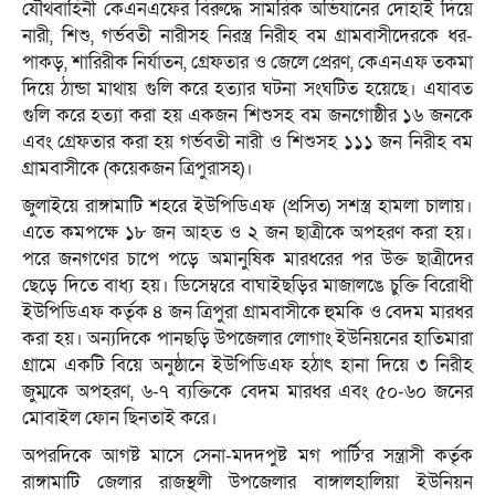
যৌথবাহিনী কেএনএফের বিরুদ্ধে সামরিক অভিযানের দোহাই দিয়ে
নারী, শিশু, গর্ভবতী নারীসহ নিরস্ত্র নিরীহ বম গ্রামবাসীদেরকে ধর-
পাকড়, শারিরীক নির্যাতন, গ্রেফতার ও জেলে প্রেরণ, কেএনএফ তকমা
দিয়ে ঠান্ডা মাথায় গুলি করে হত্যার ঘটনা সংঘটিত হয়েছে। এযাবত
গুলি করে হত্যা করা হয় একজন শিশুসহ বম জনগোষ্ঠীর ১৬ জনকে
এবং গ্রেফতার করা হয় গর্ভবতী নারী ও শিশুসহ ১১১ জন নিরীহ বম
গ্রামবাসীকে (কয়েকজন ত্রিপুরাসহ)।
জুলাইয়ে রাঙ্গামাটি শহরে ইউপিডিএফ (প্রসিত) সশস্ত্র হামলা চালায়।
এতে কমপক্ষে ১৮ জন আহত ও ২ জন ছাত্রীকে অপহরণ করা হয়।
পরে জনগণের চাপে পড়ে অমানুষিক মারধরের পর উক্ত ছাত্রীদের
ছেড়ে দিতে বাধ্য হয়। ডিসেম্বরে বাঘাইছড়ির মাজালঙে চুক্তি বিরোধী
ইউপিডিএফ কর্তৃক ৪ জন ত্রিপুরা গ্রামবাসীকে হুমকি ও বেদম মারধর
করা হয়। অন্যদিকে পানছড়ি উপজেলার লোগাং ইউনিয়নের হাতিমারা
গ্রামে একটি বিয়ে অনুষ্ঠানে ইউপিডিএফ হঠাৎ হানা দিয়ে ৩ নিরীহ
জুম্মকে অপহরণ, ৬-৭ ব্যক্তিকে বেদম মারধর এবং ৫০-৬০ জনের
মোবাইল ফোন ছিনতাই করে।
অপরদিকে আগষ্ট মাসে সেনা-মদদপুষ্ট মগ পার্টি’র সন্ত্রাসী কর্তৃক
রাঙ্গামাটি জেলার রাজস্থলী উপজেলার বাঙ্গালহালিয়া ইউনিয়ন