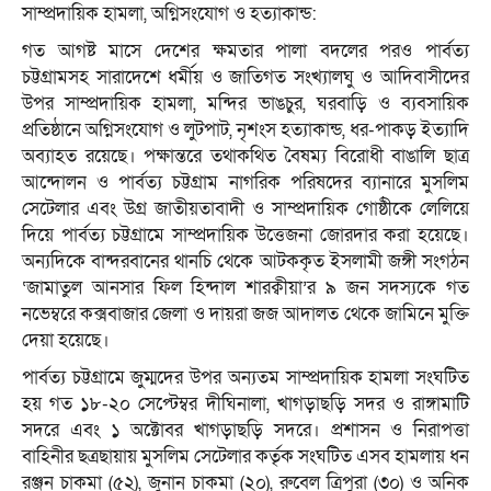
সাম্প্রদায়িক হামলা, অগ্নিসংযোগ ও হত্যাকান্ড:
গত আগষ্ট মাসে দেশের ক্ষমতার পালা বদলের পরও পার্বত্য
চট্টগ্রামসহ সারাদেশে ধর্মীয় ও জাতিগত সংখ্যালঘু ও আদিবাসীদের
উপর সাম্প্রদায়িক হামলা, মন্দির ভাঙচুর, ঘরবাড়ি ও ব্যবসায়িক
প্রতিষ্ঠানে অগ্নিসংযোগ ও লুটপাট, নৃশংস হত্যাকান্ড, ধর-পাকড় ইত্যাদি
অব্যাহত রয়েছে। পক্ষান্তরে তথাকথিত বৈষম্য বিরোধী বাঙালি ছাত্র
আন্দোলন ও পার্বত্য চট্টগ্রাম নাগরিক পরিষদের ব্যানারে মুসলিম
সেটেলার এবং উগ্র জাতীয়তাবাদী ও সাম্প্রদায়িক গোষ্ঠীকে লেলিয়ে
দিয়ে পার্বত্য চট্টগ্রামে সাম্প্রদায়িক উত্তেজনা জোরদার করা হয়েছে।
অন্যদিকে বান্দরবানের থানচি থেকে আটককৃত ইসলামী জঙ্গী সংগঠন
‘জামাতুল আনসার ফিল হিন্দাল শারক্বীয়া’র ৯ জন সদস্যকে গত
নভেম্বরে কক্সবাজার জেলা ও দায়রা জজ আদালত থেকে জামিনে মুক্তি
দেয়া হয়েছে।
পার্বত্য চট্টগ্রামে জুম্মদের উপর অন্যতম সাম্প্রদায়িক হামলা সংঘটিত
হয় গত ১৮-২০ সেপ্টেম্বর দীঘিনালা, খাগড়াছড়ি সদর ও রাঙ্গামাটি
সদরে এবং ১ অক্টোবর খাগড়াছড়ি সদরে। প্রশাসন ও নিরাপত্তা
বাহিনীর ছত্রছায়ায় মুসলিম সেটেলার কর্তৃক সংঘটিত এসব হামলায় ধন
রঞ্জন চাকমা (৫২), জুনান চাকমা (২০), রুবেল ত্রিপুরা (৩০) ও অনিক