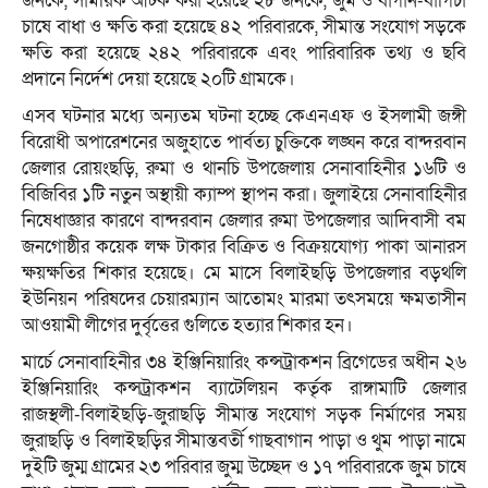
জনকে, সাময়িক আটক করা হয়েছে ২৮ জনকে, জুম ও বাগান-বাগিচা
চাষে বাধা ও ক্ষতি করা হয়েছে ৪২ পরিবারকে, সীমান্ত সংযোগ সড়কে
ক্ষতি করা হয়েছে ২৪২ পরিবারকে এবং পারিবারিক তথ্য ও ছবি
প্রদানে নির্দেশ দেয়া হয়েছে ২০টি গ্রামকে।
এসব ঘটনার মধ্যে অন্যতম ঘটনা হচ্ছে কেএনএফ ও ইসলামী জঙ্গী
বিরোধী অপারেশনের অজুহাতে পার্বত্য চুক্তিকে লঙ্ঘন করে বান্দরবান
জেলার রোয়ংছড়ি, রুমা ও থানচি উপজেলায় সেনাবাহিনীর ১৬টি ও
বিজিবির ১টি নতুন অস্থায়ী ক্যাম্প স্থাপন করা। জুলাইয়ে সেনাবাহিনীর
নিষেধাজ্ঞার কারণে বান্দরবান জেলার রুমা উপজেলার আদিবাসী বম
জনগোষ্ঠীর কয়েক লক্ষ টাকার বিক্রিত ও বিক্রয়যোগ্য পাকা আনারস
ক্ষয়ক্ষতির শিকার হয়েছে। মে মাসে বিলাইছড়ি উপজেলার বড়থলি
ইউনিয়ন পরিষদের চেয়ারম্যান আতোমং মারমা তৎসময়ে ক্ষমতাসীন
আওয়ামী লীগের দুর্বৃত্তের গুলিতে হত্যার শিকার হন।
মার্চে সেনাবাহিনীর ৩৪ ইঞ্জিনিয়ারিং কন্সট্রাকশন ব্রিগেডের অধীন ২৬
ইঞ্জিনিয়ারিং কন্সট্রাকশন ব্যাটেলিয়ন কর্তৃক রাঙ্গামাটি জেলার
রাজস্থলী-বিলাইছড়ি-জুরাছড়ি সীমান্ত সংযোগ সড়ক নির্মাণের সময়
জুরাছড়ি ও বিলাইছড়ির সীমান্তবর্তী গাছবাগান পাড়া ও থুম পাড়া নামে
দুইটি জুম্ম গ্রামের ২৩ পরিবার জুম্ম উচ্ছেদ ও ১৭ পরিবারকে জুম চাষে