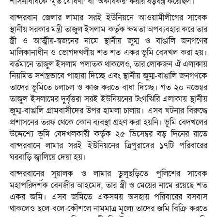
শাসনবিধিকে ‘মৃত ঘোষণা’ বা ‘অকার্যকর’ করার ষড়যন্ত্র করেছিল।
বান্দরবান জেলার লামার সরই ইউনিয়নে আওয়ামীলীগের সাবেক
স্থানীয় সরকার মন্ত্রী তাজুল ইসলাম কর্তৃক ক্ষমতা অপব্যবহার করে তার
স্ত্রী ও আত্মীয়-স্বজনের নামে স্থানীয় জুম্ম ও বাঙালি জনগণের
মালিকানাধীন ও ভোগদখলীয় শত শত একর ভূমি বেদখল করা হয়।
বর্তমানে তাজুল ইসলাম পলাতক থাকলেও, তার লোকজন ঐ এলাকায়
নিয়মিত সশস্ত্রভাবে পাহারা দিচ্ছে এবং স্থানীয় জুম্ম-বাঙালি জনগণকে
তাদের ভূমিতে চলাচল ও কাজ করতে বাধা দিচ্ছে। গত ২০ নভেম্বর
তাজুল ইসলামের দুর্বৃত্তরা সরই ইউনিয়নের টংগঝিরি এলাকায় স্থানীয়
জুম্ম-বাঙালি গ্রামবাসীদের উপর হামলা চালায়। এসব ঘটনার বিরুদ্ধে
প্রশাসনের তরফ থেকে কোন ব্যবস্থা গ্রহণ করা হয়নি। ভূমি বেদখলের
উদ্দেশ্যে ভূমি বেদখলকারী কর্তৃক ২৫ ডিসেম্বর বড় দিনের রাতে
বান্দরবানে লামার সরই ইউনিয়নের ত্রিপুরাদের ১৭টি পরিবারের
ঘরবাড়ি জ্বালিয়ে দেয়া হয়।
বান্দরবানের সুয়ালক ও লামার ডুলুছড়িতে পুলিশের সাবেক
মহাপরিদর্শক বেনজীর আহমেদ, তার স্ত্রী ও মেয়ের নামে রয়েছে শত
একর জমি। এসব জমিতে একসময় অসহায় পরিবারের বসবাস
থাকলেও ছলে-বলে-কৌশলে নামমাত্র মূল্যে তাদের জমি বিক্রি করতে