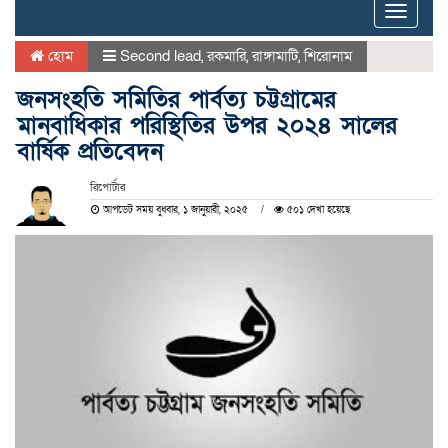
Toggle
naviga
হোম
Second lead
,
রকমারি
,
রাঙ্গামাটি
,
শিরোনাম
জনসংহতি সমিতির পার্বত্য চট্টগ্রামের
মানবাধিকার পরিস্থিতির উপর ২০২৪ সালের
বার্ষিক প্রতিবেদন
রিপোর্টার
আপডেট সময় বুধবার, ১ জানুয়ারী, ২০২৫
৫০১ দেখা হয়েছে