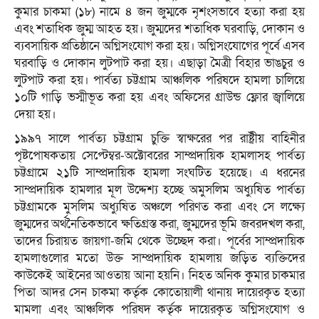
কুমার চাকমা (১৮) নামে ৪ জন জুম্মকে নৃশংসভাবে হত্যা করা হয়
এবং শতাধিক জুম্ম আহত হয়। জুম্মদের শতাধিক ঘরবাড়ি, দোকান ও
ব্যবসায়িক প্রতিষ্ঠানে অগ্নিসংযোগ করা হয়। অগ্নিসংযোগের পূর্বে এসব
ঘরবাড়ি ও দোকান লুটপাট করা হয়। এছাড়া মৈত্রী বিহার ভাঙচুর ও
লুটপাট করা হয়। পার্বত্য চট্টগ্রাম আঞ্চলিক পরিষদে হামলা চালিয়ে
১০টি গাড়ি ভস্মীভূত করা হয় এবং অফিসের গ্রাউন্ড ফ্লোর জ্বালিয়ে
দেয়া হয়।
১৯৯৭ সালে পার্বত্য চট্টগ্রাম চুক্তি স্বাক্ষরের পর রাষ্ট্রীয় বাহিনীর
পৃষ্টপোষকতায় সেপ্টেম্বর-অক্টোবরের সাম্প্রদায়িক হামলাসহ পার্বত্য
চট্টগ্রামে ২১টি সাম্প্রদায়িক হামলা সংঘটিত হয়েছে। এ ধরনের
সাম্প্রদায়িক হামলার মূল উদ্দেশ্য হচ্ছে অমুসলিম অধ্যুষিত পার্বত্য
চট্টগ্রামকে মুসলিম অধ্যুষিত অঞ্চলে পরিণত করা এবং সে লক্ষ্যে
জুম্মদের অর্থনৈতিকভাবে ক্ষতিগ্রস্ত করা, জুম্মদের ভূমি জবরদখল করা,
তাদের চিরায়ত জায়গা-জমি থেকে উচ্ছেদ করা। পূর্বের সাম্প্রদায়িক
হামলাগুলোর মতো উক্ত সাম্প্রদায়িক হামলায় জড়িত ব্যক্তিদের
কাউকেই আইনের আওতায় আনা হয়নি। নিহত অনিক কুমার চাকমার
পিতা আদর সেন চাকমা কর্তৃক কোতোয়ালী থানায় দায়েরকৃত হত্যা
মামলা এবং আঞ্চলিক পরিষদ কর্তৃক দায়েরকৃত অগ্নিসংযোগ ও