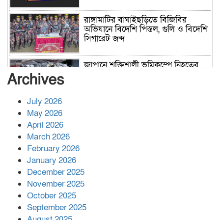
রাঙ্গামাটির বাঘাইছড়িতে বিজিবির
অভিযানে বিদেশি পিস্তল, গুলি ও বিদেশি
সিগারেট জব্দ
জাপানে শক্তিশালী ভূমিকম্পে নিহতের
সংখ্যা বেড়ে ৩৪
Archives
July 2026
রাশিয়ায় ক্যানসারের ভ্যাকসিন রোগীর
May 2026
শরীরে কার্যকরভাবে কাজ করছে, দাবি
April 2026
বিজ্ঞানীর
March 2026
February 2026
কাপ্তাই প্রেস ক্লাবের সভাপতি মাহফুজ,
January 2026
সম্পাদক রিপন মারমা নির্বাচিত
December 2025
November 2025
October 2025
মালয়েশিয়ার প্রধানমন্ত্রীকে চিঠি দেয়ার
September 2025
পর ফোন তারেক রহমানের,গ্যাস সঙ্কট
মোকাবিলায় সহায়তার আশ্বাস
August 2025