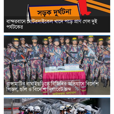
বান্দরবানে মোটরসাইকেল খাদে পড়ে প্রাণ গেল দুই
পর্যটকের
রাঙ্গামাটির বাঘাইছড়িতে বিজিবির অভিযানে বিদেশি
পিস্তল, গুলি ও বিদেশি সিগারেট জব্দ