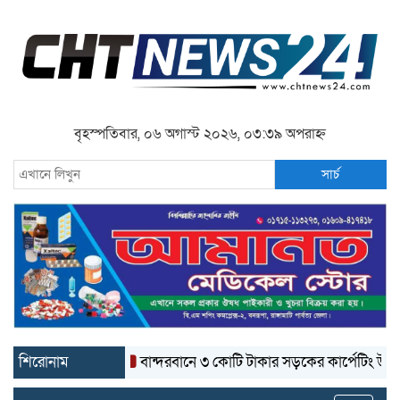
বৃহস্পতিবার, ০৬ অগাস্ট ২০২৬, ০৩:৩৯ অপরাহ্ন
সার্চ
শিরোনাম
বান্দরবানে ৩ কোটি টাকার সড়কের কার্পেটিং উঠে যাচ্ছে