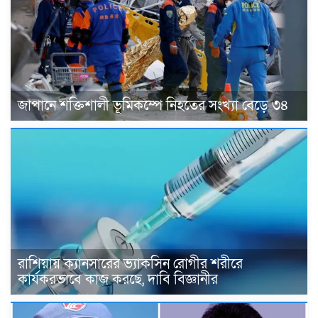
জাপানে শক্তিশালী ভূমিকম্পে নিহতের সংখ্যা বেড়ে ৩৪
রাশিয়ায় ক্যানসারের ভ্যাকসিন রোগীর শরীরে
কার্যকরভাবে কাজ করছে, দাবি বিজ্ঞানীর