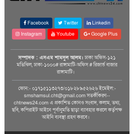
Facebook
Twitter
Linkedin
Instagram
Youtube
Google Plus
সম্পাদক : এসএম শামসুল আলম।
ঢাকা অফিস-১২১
মতিঝিল, ঢাকা-১০০০# রাঙ্গামাটি-অফিস # রিজার্ভ বাজার
রাঙ্গামাটি।
ফোন:- ০১৭১৫১১৩২৭৩/০১৮২৮৯৫২৬২৬ ইমেইল:-
smshamsul.cht@gmail.com সতর্কীকরণ--
chtnews24.com এ প্রকাশিত কোনও সংবাদ, কলাম, তথ্য,
ছবি, কপিরাইট আইনে পূর্বানুমতি ছাড়া ব্যাবহার করলে কর্তৃপক্ষ
আইনি ব্যবস্থা গ্রহণ করবে।