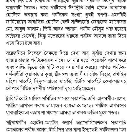
এখন নিয়মিত বিরতিতে সাপ্তাহিক ছুটিতে পর্যটকে ভরপুর থাকে
কুয়াকাটা সৈকত। তবে পর্যটকের উপস্থিতি বেশি হলেও আবাসিক
হোটেলে অবস্থান করা পর্যটকের সংখ্যা খুবই নগণ্য—এমনটাই
জানিয়েছেন আবাসিক হোটেল বেস্ট সাউদার্নের জেনারেল ম্যানেজার
মো. আবুল কালাম। তিনি আরও জানান, পর্যটন মৌসুম শুরু হয়েছে
অক্টোবর থেকেই; কিন্তু নভেম্বরের শুরুতে পর্যটক আসলে তারা দিনে
এসে দিনে চলে যায়।
সরেজমিনে বিকেলে সৈকতে গিয়ে দেখা যায়, সূর্যাস্ত দেখার জন্য
হাজার হাজার পর্যটকের ঢল নামে। যে যার মতো করে ছবি ধারণ করে
এবং বালিয়াড়িতে হাঁটাহাঁটি করে সময় পার করছে। আগত পর্যটক-
দর্শনার্থীরা কুয়াকাটার কুয়া, শ্রীমঙ্গল এবং সীমা বৌদ্ধ বিহার, রাখাইন
মহিলা মার্কেট, ঝিনুক-আচার মার্কেট, শুঁটকি মার্কেটে কেনাকাটাসহ
নৌপথে বিভিন্ন দর্শনীয় স্পটগুলো ঘুরে বেড়িয়েছেন।
ট্যুরিস্ট বোট মালিক সমিতির সাবেক সভাপতি জনি আলমগীর বলেন,
পর্যটক আগমন করায় আমাদের ব্যস্ততা বেড়েছে। পর্যটক আগমনের
ধারাবাহিকতা বজায় না থাকলে আমরা আবারও ক্ষতির মুখে পড়ব।
পটুয়াখালীর হোটেল-মোটেল ওনার্স অ্যাসোসিয়েশনের সভাপতি
মোতালেব শরীফ বলেন, দীর্ঘ দিন ধরে নানা ইস্যুতেই পর্যটকশূন্য ছিল