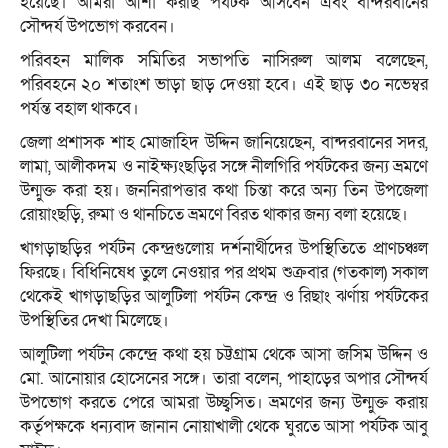
হয়েছে। আমরা আশা করছি পর্যটক আসবেন এবং বান্দরবানের
সৌন্দর্য উপভোগ করবেন।
পরিবহন মালিক সমিতির সভাপতি নাসিরুল আলম বলেছেন,
পরিবহনে ২০ শতাংশ ভাড়া ছাড় দেওয়া হবে। এই ছাড় ৩০ নভেম্বর
পর্যন্ত বহাল থাকবে।
জেলা প্রশাসক শাহ মোজাহিদ উদ্দিন জানিয়েছেন, বান্দরবানের সদর,
লামা, আলীকদম ও নাইক্ষ্যংছড়ির সঙ্গে নীলগিরি পর্যটকের জন্য ভ্রমণে
উন্মুক্ত করা হয়। জননিরাপত্তার কথা চিন্তা করে অন্য তিন উপজেলা
রোয়াংছড়ি, রুমা ও থানচিতে ভ্রমণে বিরত থাকার জন্য বলা হয়েছে।
খাগড়াছড়ির পর্যটন কেন্দ্রগুলোয় দর্শনার্থীদের উপস্থিতিতে প্রাণচঞ্চল
ফিরছে। বিধিনিষেধ তুলে নেওয়ার পর প্রথম শুক্রবার (গতকাল) সকাল
থেকেই খাগড়াছড়ির আলুটিলা পর্যটন কেন্দ্র ও রিছাং ঝর্ণায় পর্যটকের
উপস্থিতির দেখা মিলেছে।
আলুটিলা পর্যটন কেন্দ্রে কথা হয় চট্টগ্রাম থেকে আসা জসিম উদ্দিন ও
মো. আনোয়ার হোসেনের সঙ্গে। তারা বলেন, পাহাড়ের অপার সৌন্দর্য
উপভোগ করতে পেরে আমরা উচ্ছ্বসিত। ভ্রমণের জন্য উন্মুক্ত করায়
কর্তৃপক্ষকে ধন্যবাদ জানান নোয়াখালী থেকে ঘুরতে আসা পর্যটক আবু