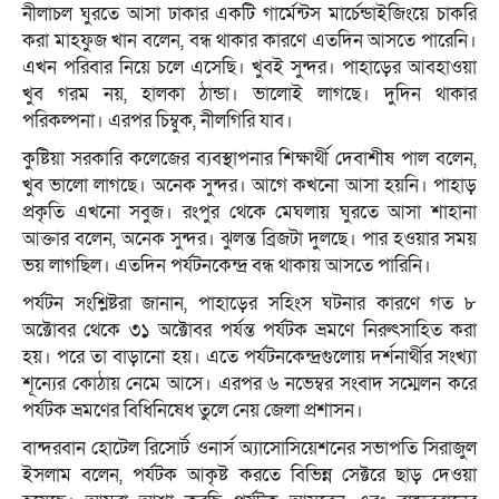
নীলাচল ঘুরতে আসা ঢাকার একটি গার্মেন্টস মার্চেন্ডাইজিংয়ে চাকরি
করা মাহফুজ খান বলেন, বন্ধ থাকার কারণে এতদিন আসতে পারেনি।
এখন পরিবার নিয়ে চলে এসেছি। খুবই সুন্দর। পাহাড়ের আবহাওয়া
খুব গরম নয়, হালকা ঠান্ডা। ভালোই লাগছে। দুদিন থাকার
পরিকল্পনা। এরপর চিম্বুক, নীলগিরি যাব।
কুষ্টিয়া সরকারি কলেজের ব্যবস্থাপনার শিক্ষার্থী দেবাশীষ পাল বলেন,
খুব ভালো লাগছে। অনেক সুন্দর। আগে কখনো আসা হয়নি। পাহাড়
প্রকৃতি এখনো সবুজ। রংপুর থেকে মেঘলায় ঘুরতে আসা শাহানা
আক্তার বলেন, অনেক সুন্দর। ঝুলন্ত ব্রিজটা দুলছে। পার হওয়ার সময়
ভয় লাগছিল। এতদিন পর্যটনকেন্দ্র বন্ধ থাকায় আসতে পারিনি।
পর্যটন সংশ্লিষ্টরা জানান, পাহাড়ের সহিংস ঘটনার কারণে গত ৮
অক্টোবর থেকে ৩১ অক্টোবর পর্যন্ত পর্যটক ভ্রমণে নিরুৎসাহিত করা
হয়। পরে তা বাড়ানো হয়। এতে পর্যটনকেন্দ্রগুলোয় দর্শনার্থীর সংখ্যা
শূন্যের কোঠায় নেমে আসে। এরপর ৬ নভেম্বর সংবাদ সম্মেলন করে
পর্যটক ভ্রমণের বিধিনিষেধ তুলে নেয় জেলা প্রশাসন।
বান্দরবান হোটেল রিসোর্ট ওনার্স অ্যাসোসিয়েশনের সভাপতি সিরাজুল
ইসলাম বলেন, পর্যটক আকৃষ্ট করতে বিভিন্ন সেক্টরে ছাড় দেওয়া