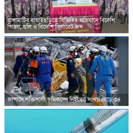
রাঙ্গামাটির বাঘাইছড়িতে বিজিবির অভিযানে বিদেশি
পিস্তল, গুলি ও বিদেশি সিগারেট জব্দ
জাপানে শক্তিশালী ভূমিকম্পে নিহতের সংখ্যা বেড়ে ৩৪