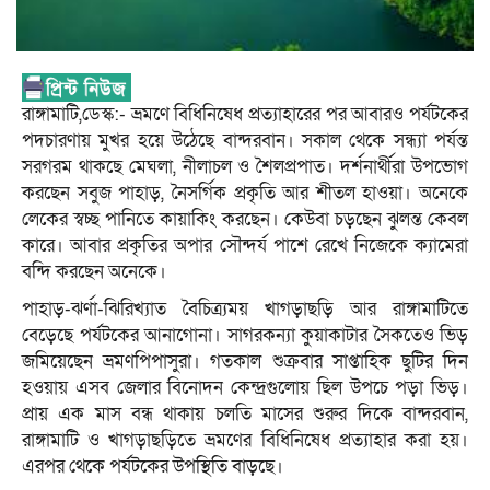
রাঙ্গামাটি,ডেস্ক:- ভ্রমণে বিধিনিষেধ প্রত্যাহারের পর আবারও পর্যটকের
পদচারণায় মুখর হয়ে উঠেছে বান্দরবান। সকাল থেকে সন্ধ্যা পর্যন্ত
সরগরম থাকছে মেঘলা, নীলাচল ও শৈলপ্রপাত। দর্শনার্থীরা উপভোগ
করছেন সবুজ পাহাড়, নৈসর্গিক প্রকৃতি আর শীতল হাওয়া। অনেকে
লেকের স্বচ্ছ পানিতে কায়াকিং করছেন। কেউবা চড়ছেন ঝুলন্ত কেবল
কারে। আবার প্রকৃতির অপার সৌন্দর্য পাশে রেখে নিজেকে ক্যামেরা
বন্দি করছেন অনেকে।
পাহাড়-ঝর্ণা-ঝিরিখ্যাত বৈচিত্র্যময় খাগড়াছড়ি আর রাঙ্গামাটিতে
বেড়েছে পর্যটকের আনাগোনা। সাগরকন্যা কুয়াকাটার সৈকতেও ভিড়
জমিয়েছেন ভ্রমণপিপাসুরা। গতকাল শুক্রবার সাপ্তাহিক ছুটির দিন
হওয়ায় এসব জেলার বিনোদন কেন্দ্রগুলোয় ছিল উপচে পড়া ভিড়।
প্রায় এক মাস বন্ধ থাকায় চলতি মাসের শুরুর দিকে বান্দরবান,
রাঙ্গামাটি ও খাগড়াছড়িতে ভ্রমণের বিধিনিষেধ প্রত্যাহার করা হয়।
এরপর থেকে পর্যটকের উপস্থিতি বাড়ছে।