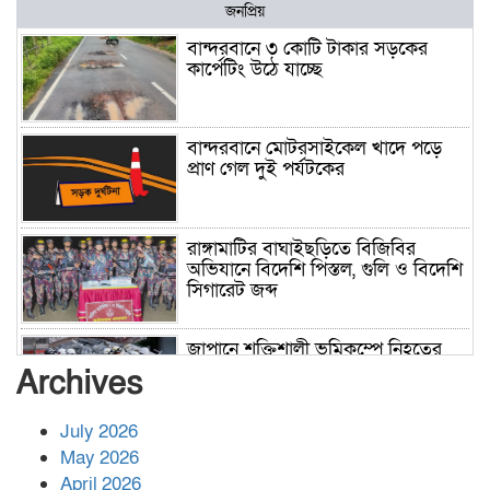
জনপ্রিয়
বান্দরবানে ৩ কোটি টাকার সড়কের
কার্পেটিং উঠে যাচ্ছে
বান্দরবানে মোটরসাইকেল খাদে পড়ে
প্রাণ গেল দুই পর্যটকের
রাঙ্গামাটির বাঘাইছড়িতে বিজিবির
অভিযানে বিদেশি পিস্তল, গুলি ও বিদেশি
সিগারেট জব্দ
জাপানে শক্তিশালী ভূমিকম্পে নিহতের
সংখ্যা বেড়ে ৩৪
Archives
July 2026
রাশিয়ায় ক্যানসারের ভ্যাকসিন রোগীর
May 2026
শরীরে কার্যকরভাবে কাজ করছে, দাবি
April 2026