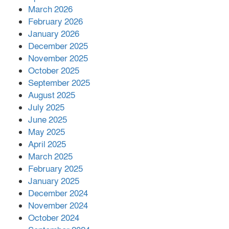
বিজ্ঞানীর
March 2026
February 2026
কাপ্তাই প্রেস ক্লাবের সভাপতি মাহফুজ,
January 2026
সম্পাদক রিপন মারমা নির্বাচিত
December 2025
November 2025
October 2025
মালয়েশিয়ার প্রধানমন্ত্রীকে চিঠি দেয়ার
September 2025
পর ফোন তারেক রহমানের,গ্যাস সঙ্কট
মোকাবিলায় সহায়তার আশ্বাস
August 2025
July 2025
June 2025
২২১ কোটি টাকা বেড়েছে রেলের আয়,
কীভাবে?
May 2025
April 2025
March 2025
এক বিলিয়ন ডলার বিনিয়োগ হবে
February 2025
আনোয়ারায়
January 2025
December 2024
November 2024
বান্দরবানে বন্যায় ক্ষতিগ্রস্তদের মাঝে
October 2024
সহায়তা দিলেন সাচিং প্রু জেরী