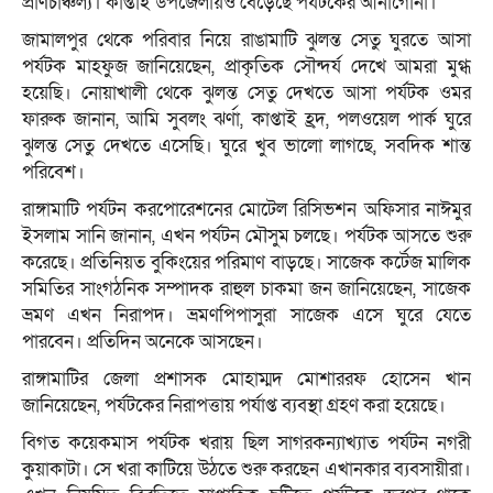
প্রাণচাঞ্চল্য। কাপ্তাই উপজেলায়ও বেড়েছে পর্যটকের আনাগোনা।
জামালপুর থেকে পরিবার নিয়ে রাঙামাটি ঝুলন্ত সেতু ঘুরতে আসা
পর্যটক মাহফুজ জানিয়েছেন, প্রাকৃতিক সৌন্দর্য দেখে আমরা মুগ্ধ
হয়েছি। নোয়াখালী থেকে ঝুলন্ত সেতু দেখতে আসা পর্যটক ওমর
ফারুক জানান, আমি সুবলং ঝর্ণা, কাপ্তাই হ্রদ, পলওয়েল পার্ক ঘুরে
ঝুলন্ত সেতু দেখতে এসেছি। ঘুরে খুব ভালো লাগছে, সবদিক শান্ত
পরিবেশ।
রাঙ্গামাটি পর্যটন করপোরেশনের মোটেল রিসিভশন অফিসার নাঈমুর
ইসলাম সানি জানান, এখন পর্যটন মৌসুম চলছে। পর্যটক আসতে শুরু
করেছে। প্রতিনিয়ত বুকিংয়ের পরিমাণ বাড়ছে। সাজেক কর্টেজ মালিক
সমিতির সাংগঠনিক সম্পাদক রাহুল চাকমা জন জানিয়েছেন, সাজেক
ভ্রমণ এখন নিরাপদ। ভ্রমণপিপাসুরা সাজেক এসে ঘুরে যেতে
পারবেন। প্রতিদিন অনেকে আসছেন।
রাঙ্গামাটির জেলা প্রশাসক মোহাম্মদ মোশাররফ হোসেন খান
জানিয়েছেন, পর্যটকের নিরাপত্তায় পর্যাপ্ত ব্যবস্থা গ্রহণ করা হয়েছে।
বিগত কয়েকমাস পর্যটক খরায় ছিল সাগরকন্যাখ্যাত পর্যটন নগরী
কুয়াকাটা। সে খরা কাটিয়ে উঠতে শুরু করছেন এখানকার ব্যবসায়ীরা।