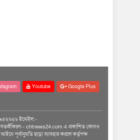
stagram
Youtube
Google Plus
৯৫২৬২৬ ইমেইল:-
তর্কীকরণ-- chtnews24.com এ প্রকাশিত কোনও
আইনে পূর্বানুমতি ছাড়া ব্যাবহার করলে কর্তৃপক্ষ