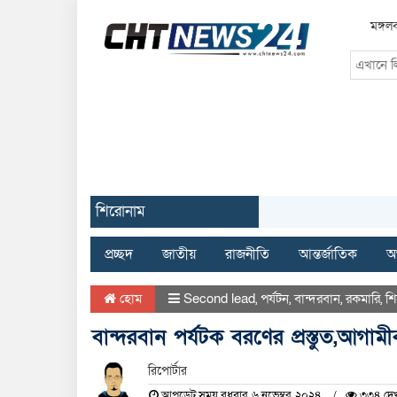
মঙ্গল
শিরোনাম
প্রচ্ছদ
জাতীয়
রাজনীতি
আন্তর্জাতিক
অর
হোম
Second lead
,
পর্যটন
,
বান্দরবান
,
রকমারি
,
শ
বান্দরবান পর্যটক বরণের প্রস্তুত,আগামীক
রিপোর্টার
আপডেট সময় বুধবার, ৬ নভেম্বর, ২০২৪
৩৩৪ দেখ