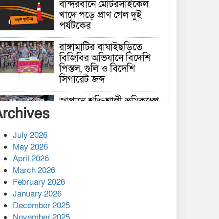
বান্দরবানে মোটরসাইকেল
খাদে পড়ে প্রাণ গেল দুই
পর্যটকের
রাঙ্গামাটির বাঘাইছড়িতে
বিজিবির অভিযানে বিদেশি
পিস্তল, গুলি ও বিদেশি
সিগারেট জব্দ
জাপানে শক্তিশালী ভূমিকম্পে
Archives
নিহতের সংখ্যা বেড়ে ৩৪
July 2026
রাশিয়ায় ক্যানসারের ভ্যাকসিন
May 2026
রোগীর শরীরে কার্যকরভাবে
April 2026
কাজ করছে, দাবি বিজ্ঞানীর
March 2026
February 2026
কাপ্তাই প্রেস ক্লাবের সভাপতি
মাহফুজ, সম্পাদক রিপন মারমা
January 2026
নির্বাচিত
December 2025
November 2025