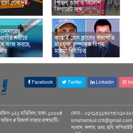
প্রাণ গেল দুই
পিস্তল, গুলি ও বিদেশি
সিগারেট জব্দ
্যানসারের
রোগীর শরীরে
কাপ্তাই প্রেস ক্লাবের সভাপতি
াবে কাজ করছে,
মাহফুজ, সম্পাদক রিপন
ানীর
মারমা নির্বাচিত
Facebook
Twitter
Linkedin
In
অফিস-১২১ মতিঝিল, ঢাকা-১০০০#
ফোন:- ০১৭১৫১১৩২৭৩/০১৮২৮
ি-অফিস # রিজার্ভ বাজার রাঙ্গামাটি।
smshamsul.cht@gmail.com স
সংবাদ, কলাম, তথ্য, ছবি, কপিরাইট 