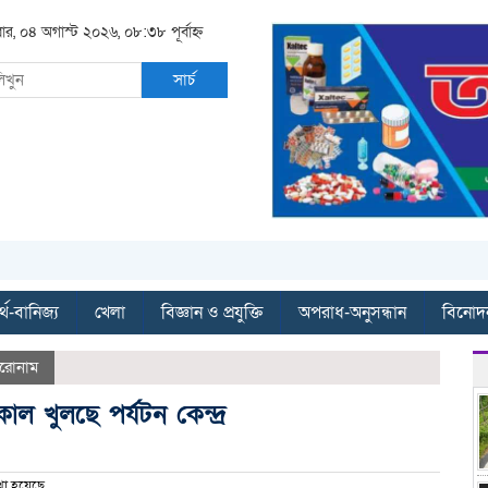
বার, ০৪ অগাস্ট ২০২৬, ০৮:৩৮ পূর্বাহ্ন
সার্চ
্থ-বানিজ্য
খেলা
বিজ্ঞান ও প্রযুক্তি
অপরাধ-অনুসন্ধান
বিনোদ
িরোনাম
াল খুলছে পর্যটন কেন্দ্র
া হয়েছে