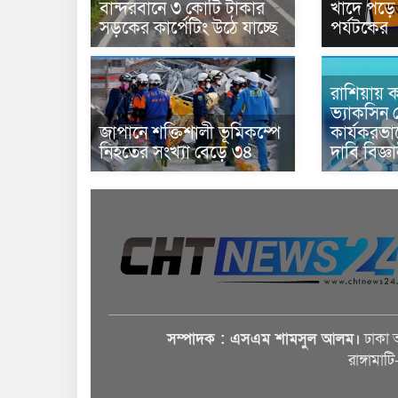
বান্দরবানে ৩ কোটি টাকার
খাদে পড়ে 
সড়কের কার্পেটিং উঠে যাচ্ছে
পর্যটকের
রাশিয়ায় ক
ভ্যাকসিন 
জাপানে শক্তিশালী ভূমিকম্পে
কার্যকরভ
নিহতের সংখ্যা বেড়ে ৩৪
দাবি বিজ্ঞ
সম্পাদক : এসএম শামসুল আলম।
ঢাকা 
রাঙ্গামাট