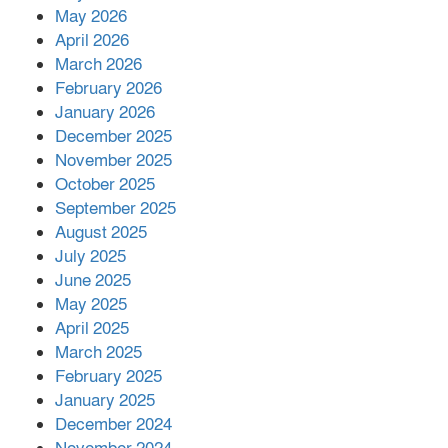
রাশিয়ায় ক্যানসারের ভ্যাকসিন রোগীর
May 2026
শরীরে কার্যকরভাবে কাজ করছে, দাবি
April 2026
বিজ্ঞানীর
March 2026
February 2026
কাপ্তাই প্রেস ক্লাবের সভাপতি মাহফুজ,
January 2026
সম্পাদক রিপন মারমা নির্বাচিত
December 2025
November 2025
October 2025
মালয়েশিয়ার প্রধানমন্ত্রীকে চিঠি দেয়ার
September 2025
পর ফোন তারেক রহমানের,গ্যাস সঙ্কট
মোকাবিলায় সহায়তার আশ্বাস
August 2025
July 2025
June 2025
২২১ কোটি টাকা বেড়েছে রেলের আয়,
কীভাবে?
May 2025
April 2025
March 2025
এক বিলিয়ন ডলার বিনিয়োগ হবে
February 2025
আনোয়ারায়
January 2025
December 2024