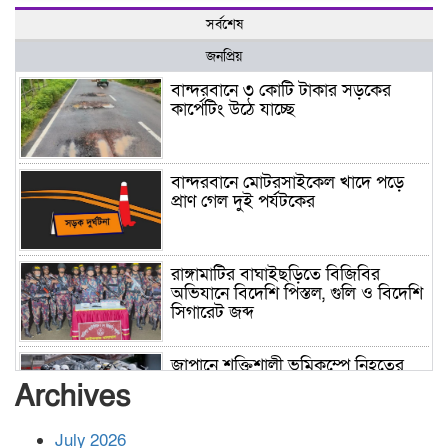
সর্বশেষ
জনপ্রিয়
বান্দরবানে ৩ কোটি টাকার সড়কের
কার্পেটিং উঠে যাচ্ছে
বান্দরবানে মোটরসাইকেল খাদে পড়ে
প্রাণ গেল দুই পর্যটকের
রাঙ্গামাটির বাঘাইছড়িতে বিজিবির
অভিযানে বিদেশি পিস্তল, গুলি ও বিদেশি
সিগারেট জব্দ
জাপানে শক্তিশালী ভূমিকম্পে নিহতের
সংখ্যা বেড়ে ৩৪
Archives
July 2026