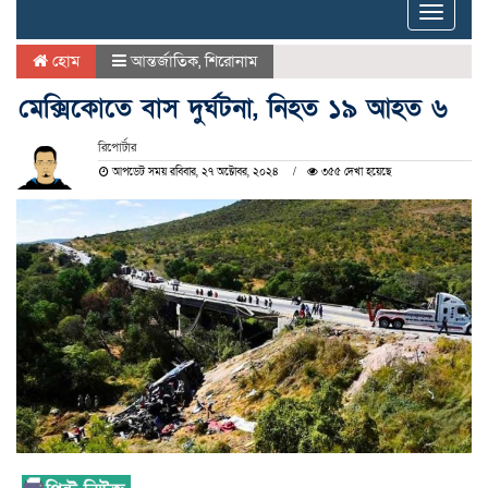
Toggle
naviga
হোম
আন্তর্জাতিক
,
শিরোনাম
মেক্সিকোতে বাস দুর্ঘটনা, নিহত ১৯ আহত ৬
রিপোর্টার
আপডেট সময় রবিবার, ২৭ অক্টোবর, ২০২৪
৩৫৫ দেখা হয়েছে