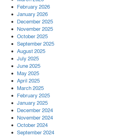
February 2026
কাপ্তাই প্রেস ক্লাবের সভাপতি মাহফুজ,
January 2026
সম্পাদক রিপন মারমা নির্বাচিত
December 2025
November 2025
October 2025
মালয়েশিয়ার প্রধানমন্ত্রীকে চিঠি দেয়ার
September 2025
পর ফোন তারেক রহমানের,গ্যাস সঙ্কট
মোকাবিলায় সহায়তার আশ্বাস
August 2025
July 2025
June 2025
২২১ কোটি টাকা বেড়েছে রেলের আয়,
কীভাবে?
May 2025
April 2025
March 2025
এক বিলিয়ন ডলার বিনিয়োগ হবে
February 2025
আনোয়ারায়
January 2025
December 2024
November 2024
বান্দরবানে বন্যায় ক্ষতিগ্রস্তদের মাঝে
October 2024
সহায়তা দিলেন সাচিং প্রু জেরী
September 2024