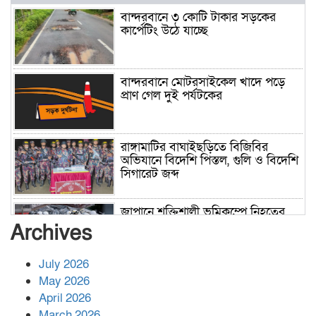
বান্দরবানে ৩ কোটি টাকার সড়কের
কার্পেটিং উঠে যাচ্ছে
বান্দরবানে মোটরসাইকেল খাদে পড়ে
প্রাণ গেল দুই পর্যটকের
রাঙ্গামাটির বাঘাইছড়িতে বিজিবির
অভিযানে বিদেশি পিস্তল, গুলি ও বিদেশি
সিগারেট জব্দ
জাপানে শক্তিশালী ভূমিকম্পে নিহতের
সংখ্যা বেড়ে ৩৪
Archives
July 2026
রাশিয়ায় ক্যানসারের ভ্যাকসিন রোগীর
May 2026
শরীরে কার্যকরভাবে কাজ করছে, দাবি
April 2026
বিজ্ঞানীর
March 2026