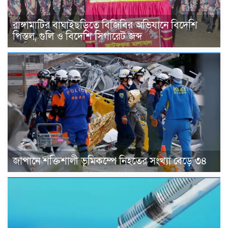
রাঙ্গামাটির বাঘাইছড়িতে বিজিবির অভিযানে বিদেশি
পিস্তল, গুলি ও বিদেশি সিগারেট জব্দ
জাপানে শক্তিশালী ভূমিকম্পে নিহতের সংখ্যা বেড়ে ৩৪