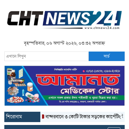
বৃহস্পতিবার, ০৬ অগাস্ট ২০২৬, ০৩:৩২ অপরাহ্ন
সার্চ
শিরোনাম
বান্দরবানে ৩ কোটি টাকার সড়কের কার্পেটিং উঠে যাচ্ছে