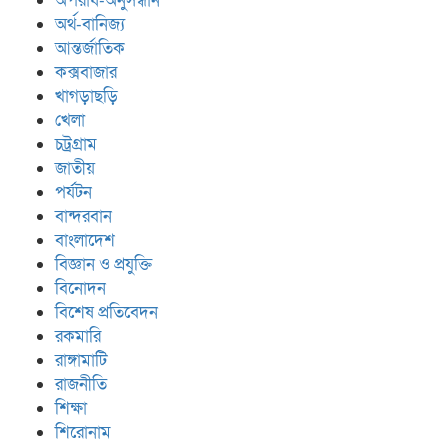
অপরাধ-অনুসন্ধান
অর্থ-বানিজ্য
আন্তর্জাতিক
কক্সবাজার
খাগড়াছড়ি
খেলা
চট্রগ্রাম
জাতীয়
পর্যটন
বান্দরবান
বাংলাদেশ
বিজ্ঞান ও প্রযুক্তি
বিনোদন
বিশেষ প্রতিবেদন
রকমারি
রাঙ্গামাটি
রাজনীতি
শিক্ষা
শিরোনাম