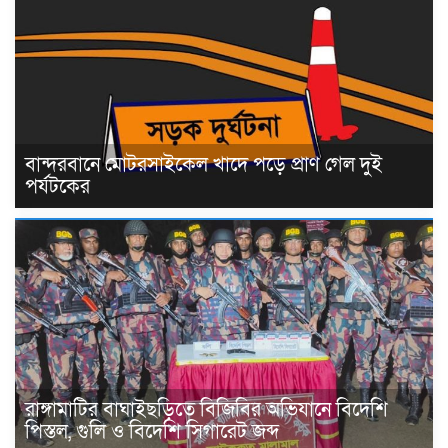
বান্দরবানে মোটরসাইকেল খাদে পড়ে প্রাণ গেল দুই
পর্যটকের
রাঙ্গামাটির বাঘাইছড়িতে বিজিবির অভিযানে বিদেশি
পিস্তল, গুলি ও বিদেশি সিগারেট জব্দ