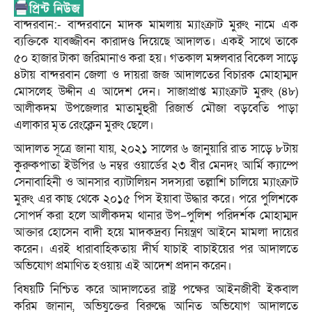
বান্দরবান:- বান্দরবানে মাদক মামলায় ম্যাংক্রাট মুরুং নামে এক
ব্যক্তিকে যাবজ্জীবন কারাদণ্ড দিয়েছে আদালত। একই সাথে তাকে
৫০ হাজার টাকা জরিমানাও করা হয়। গতকাল মঙ্গলবার বিকেল সাড়ে
৪টায় বান্দরবান জেলা ও দায়রা জজ আদালতের বিচারক মোহাম্মদ
মোসলেহ উদ্দীন এ আদেশ দেন। সাজাপ্রাপ্ত ম্যাংক্রাট মুরুং (৪৮)
আলীকদম উপজেলার মাতামুহুরী রিজার্ভ মৌজা বড়বেতি পাড়া
এলাকার মৃত রেংক্লেন মুরুং ছেলে।
আদালত সূত্রে জানা যায়, ২০২১ সালের ৬ জানুয়ারি রাত সাড়ে ৮টায়
কুরুকপাতা ইউপির ৬ নম্বর ওয়ার্ডের ২৩ বীর মেনদং আর্মি ক্যাম্পে
সেনাবাহিনী ও আনসার ব্যাটালিয়ন সদস্যরা তল্লাশি চালিয়ে ম্যাংক্রাট
মুরুং এর কাছ থেকে ২০১৫ পিস ইয়াবা উদ্ধার করে। পরে পুলিশকে
সোপর্দ করা হলে আলীকদম থানার উপ–পুলিশ পরিদর্শক মোহাম্মদ
আক্তার হোসেন বাদী হয়ে মাদকদ্রব্য নিয়ন্ত্রণ আইনে মামলা দায়ের
করেন। এরই ধারাবাহিকতায় দীর্ঘ যাচাই বাচাইয়ের পর আদালতে
অভিযোগ প্রমাণিত হওয়ায় এই আদেশ প্রদান করেন।
বিষয়টি নিশ্চিত করে আদালতের রাষ্ট্র পক্ষের আইনজীবী ইকবাল
করিম জানান, অভিযুক্তের বিরুদ্ধে আনিত অভিযোগ আদালতে