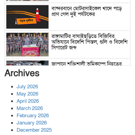
বান্দরবানে মোটরসাইকেল খাদে পড়ে
প্রাণ গেল দুই পর্যটকের
রাঙ্গামাটির বাঘাইছড়িতে বিজিবির
অভিযানে বিদেশি পিস্তল, গুলি ও বিদেশি
সিগারেট জব্দ
জাপানে শক্তিশালী ভূমিকম্পে নিহতের
সংখ্যা বেড়ে ৩৪
Archives
July 2026
রাশিয়ায় ক্যানসারের ভ্যাকসিন রোগীর
May 2026
শরীরে কার্যকরভাবে কাজ করছে, দাবি
April 2026
বিজ্ঞানীর
March 2026
February 2026
কাপ্তাই প্রেস ক্লাবের সভাপতি মাহফুজ,
January 2026
সম্পাদক রিপন মারমা নির্বাচিত
December 2025