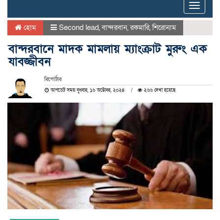
Toggle
naviga
হোম
Second lead
,
বান্দরবান
,
রকমারি
,
শিরোনাম
বান্দরবানে মাদক মামলায় ম্যাংক্রাট মুরুং এক
যাবজ্জীবন
রিপোর্টার
আপডেট সময় বুধবার, ১৬ অক্টোবর, ২০২৪
২৬৬ দেখা হয়েছে