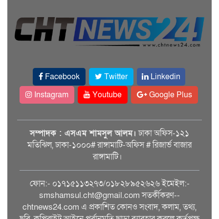
Facebook
Twitter
Linkedin
Instagram
Youtube
Google Plus
সম্পাদক : এসএম শামসুল আলম।
ঢাকা অফিস-১২১
মতিঝিল, ঢাকা-১০০০# রাঙ্গামাটি-অফিস # রিজার্ভ বাজার
রাঙ্গামাটি।
ফোন:- ০১৭১৫১১৩২৭৩/০১৮২৮৯৫২৬২৬ ইমেইল:-
smshamsul.cht@gmail.com সতর্কীকরণ--
chtnews24.com এ প্রকাশিত কোনও সংবাদ, কলাম, তথ্য,
ছবি, কপিরাইট আইনে পূর্বানুমতি ছাড়া ব্যাবহার করলে কর্তৃপক্ষ