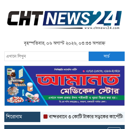
বৃহস্পতিবার, ০৬ অগাস্ট ২০২৬, ০৩:৩৩ অপরাহ্ন
সার্চ
শিরোনাম
বান্দরবানে ৩ কোটি টাকার সড়কের কার্পেটিং উঠে যাচ্