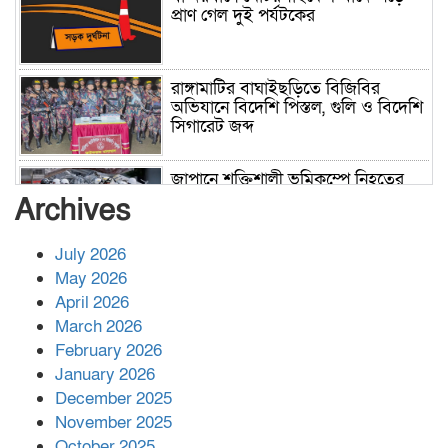
প্রাণ গেল দুই পর্যটকের
রাঙ্গামাটির বাঘাইছড়িতে বিজিবির
অভিযানে বিদেশি পিস্তল, গুলি ও বিদেশি
সিগারেট জব্দ
জাপানে শক্তিশালী ভূমিকম্পে নিহতের
সংখ্যা বেড়ে ৩৪
Archives
July 2026
রাশিয়ায় ক্যানসারের ভ্যাকসিন রোগীর
May 2026
শরীরে কার্যকরভাবে কাজ করছে, দাবি
April 2026
বিজ্ঞানীর
March 2026
February 2026
কাপ্তাই প্রেস ক্লাবের সভাপতি মাহফুজ,
January 2026
সম্পাদক রিপন মারমা নির্বাচিত
December 2025
November 2025
October 2025