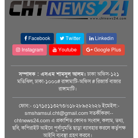
Facebook
Twitter
Linkedin
Instagram
Youtube
Google Plus
সম্পাদক : এসএম শামসুল আলম।
ঢাকা অফিস-১২১
মতিঝিল, ঢাকা-১০০০# রাঙ্গামাটি-অফিস # রিজার্ভ বাজার
রাঙ্গামাটি।
ফোন:- ০১৭১৫১১৩২৭৩/০১৮২৮৯৫২৬২৬ ইমেইল:-
smshamsul.cht@gmail.com সতর্কীকরণ--
chtnews24.com এ প্রকাশিত কোনও সংবাদ, কলাম, তথ্য,
ছবি, কপিরাইট আইনে পূর্বানুমতি ছাড়া ব্যাবহার করলে কর্তৃপক্ষ
আইনি ব্যবস্থা গ্রহণ করবে।