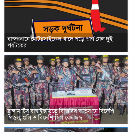
বান্দরবানে মোটরসাইকেল খাদে পড়ে প্রাণ গেল দুই
পর্যটকের
রাঙ্গামাটির বাঘাইছড়িতে বিজিবির অভিযানে বিদেশি
পিস্তল, গুলি ও বিদেশি সিগারেট জব্দ