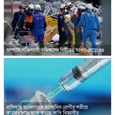
জাপানে শক্তিশালী ভূমিকম্পে নিহতের সংখ্যা বেড়ে ৩৪
রাশিয়ায় ক্যানসারের ভ্যাকসিন রোগীর শরীরে
কার্যকরভাবে কাজ করছে, দাবি বিজ্ঞানীর