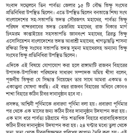
সংবাদ সম্মেলনে তিন পার্বত্য জেলার ১৫ টি বৌদ্ধ ভিক্ষু সংঘের
প্রতিনিধিরা উপস্থিত ছিলেন। এতে উপস্থিত ছিলেন বনভান্তে শিষ্য সংঘ
বাংলাদেশের সহ-সভাপতি ভদন্ত সৌরজগৎ মহাথের, পার্বত্য ভিক্ষু
পরিষদ বান্দরবানের ভদন্ত তেজপ্রিয় মহাথের, রাজ নিকার মার্গ
চিৎমরম কাপ্তাইয়ের সহসভাপতি জ্ঞানবংশ মহাথের, ত্রিরত্ন ভিক্ষু
এসোসিয়েশন বাংলাদেশের ভদন্ত আপ্রাশ্রী মহাথের, খাগড়াছড়ি শাসনা
রক্ষিতা ভিক্ষু সংঘের সভাপতি ভদন্ত সুমনা মহাথেরসহ অন্যান্য ভিক্ষু
সংঘের ভিক্ষু প্রতিনিধিরা উপস্থিত ছিলেন।
এদিকে এই বিষয়ে যোগাযোগ করা হলে রাঙ্গামাটি রাজবন বিহারের
উপাসক-উপাসিকা পরিষদের সাধারণ সম্পাদক অমিয় খীসা বলেন,
পূজনীয় ভিক্ষুরা যে সিদ্ধান্ত নিয়েছেন তার সাথে আমরা একমত ও
একাত্মনা ঘোষণা করছি। এই বছর রাজবন বিহারের অধিনে কোনও
শাখা বিহারে কঠিন চীবর দানানুষ্ঠান হবে না।
প্রসঙ্গত, আশ্বিনী পূর্ণিমাকে প্রবারণা পূর্ণিমা বলা হয়। প্রবারণা পূর্ণিমার
পর থেকে এক মাসের জন্য কঠিন চীবর দানানুষ্ঠান উদযাপন করা হয়।
এক মাস ধরে পার্বত্য চট্টগ্রামে পাঁচ শতাধিক বিহারে ধারাবাহিকভাবে
কঠিন চীবর দানানুষ্ঠান উদযাপন করা হয়। ২৪ ঘণ্টার মধ্যে তুলা থেকে
সুতা, সুতা থেকে চীবর(ভিক্ষুদের পরিধেয় কাপড়) তৈরি করা হয়। এই