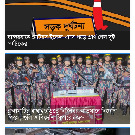
বান্দরবানে মোটরসাইকেল খাদে পড়ে প্রাণ গেল দুই
পর্যটকের
রাঙ্গামাটির বাঘাইছড়িতে বিজিবির অভিযানে বিদেশি
পিস্তল, গুলি ও বিদেশি সিগারেট জব্দ