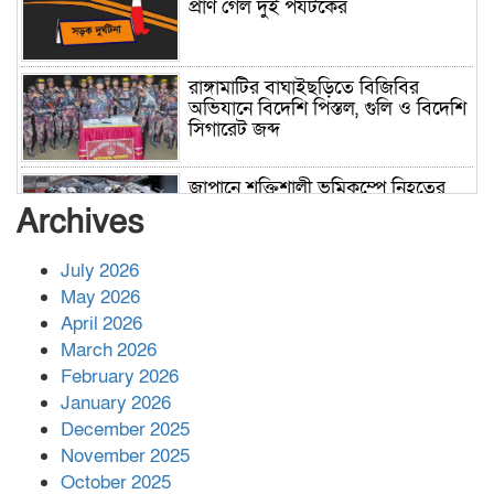
প্রাণ গেল দুই পর্যটকের
রাঙ্গামাটির বাঘাইছড়িতে বিজিবির
অভিযানে বিদেশি পিস্তল, গুলি ও বিদেশি
সিগারেট জব্দ
জাপানে শক্তিশালী ভূমিকম্পে নিহতের
সংখ্যা বেড়ে ৩৪
Archives
July 2026
রাশিয়ায় ক্যানসারের ভ্যাকসিন রোগীর
May 2026
শরীরে কার্যকরভাবে কাজ করছে, দাবি
April 2026
বিজ্ঞানীর
March 2026
February 2026
কাপ্তাই প্রেস ক্লাবের সভাপতি মাহফুজ,
January 2026
সম্পাদক রিপন মারমা নির্বাচিত
December 2025
November 2025
October 2025
মালয়েশিয়ার প্রধানমন্ত্রীকে চিঠি দেয়ার