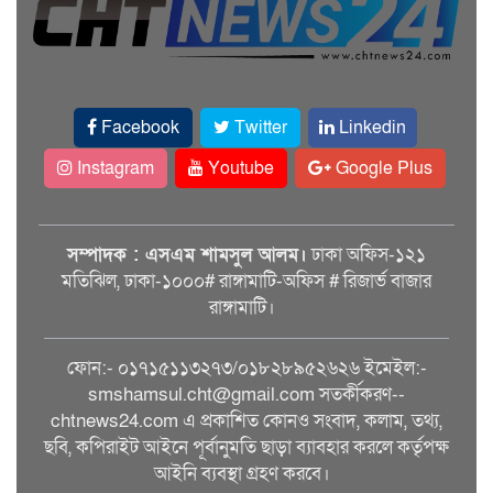
Facebook
Twitter
Linkedin
Instagram
Youtube
Google Plus
সম্পাদক : এসএম শামসুল আলম।
ঢাকা অফিস-১২১
মতিঝিল, ঢাকা-১০০০# রাঙ্গামাটি-অফিস # রিজার্ভ বাজার
রাঙ্গামাটি।
ফোন:- ০১৭১৫১১৩২৭৩/০১৮২৮৯৫২৬২৬ ইমেইল:-
smshamsul.cht@gmail.com সতর্কীকরণ--
chtnews24.com এ প্রকাশিত কোনও সংবাদ, কলাম, তথ্য,
ছবি, কপিরাইট আইনে পূর্বানুমতি ছাড়া ব্যাবহার করলে কর্তৃপক্ষ
আইনি ব্যবস্থা গ্রহণ করবে।