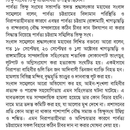
ভিক্ষু সংঘের ভিক্ষু প্রতিনিধিরা উপস্থিত ছিলেন।
পার্বত্য ভিক্ষু সংঘের সভাপতি ভদন্ত শ্রদ্ধালংকার মহাথের সংবাদ
সম্মেলনে বলেন, পার্বত্য চট্টগ্রামের বিদ্যমান পরিস্থিতি ও
নিরাপত্তাহীনতার কারণে এবছর পার্বত্য চট্টগ্রাম (রাঙ্গামাটি, খাগড়াছড়ি
ও বান্দরবান) বৌদ্ধ সম্প্রদায়ের কঠিন চীবর দান উদযাপন না করার
সিদ্ধান্ত নিয়েছে পার্বত্য চট্টগ্রাম সম্মিলিত ভিক্ষু সংঘ।
সংবাদ সম্মেলনে শ্রদ্ধালংকার মহাথের লিখিত বক্তব্যে আরো বলেন,
গত ১৮ সেপ্টেম্বর, ২০ সেপ্টেম্বর ও ১লা অক্টোবর খাগড়াছড়ি ও
রাঙ্গামাটিতে সাম্প্রদায়িক সহিংসতায় শতাধিক দোকানপাট ভাংগচুর,
লুটপাট ও অগ্নিসংযোগ করা হত্যাকান্ড সংঘটিত হয়। একইসাথে
নিরাপত্তা বাহিনীর গুলি তিন জন আদিবাসী তিনজন ব্যাক্তি নিহত হন।
হামলায় বিভিন্ন মন্দির, বুদ্ধমুর্তি ভাংচুর ও দানবাক্স লুট করা হয়।
সংবাদ সম্মেলনে আরো অভিযোগ কর হয়, আইন-শৃংখলা বাহিনীর
প্রত্যক্ষ ও পরোক্ষ সহযোগিতায় এমন সহিংসতার ঘটনা ঘটেছে। এ
যাবতকালে যত সাম্প্রদায়িক হামলা হয়েছে তার কোন বিচার হয়নি।
নামে মাত্র তদন্ত কমিটি করা হয়, যা আলোর মুখ দেখে না। প্রশাসনের
প্রতি কোন আস্থা না থাকার পাশাপাশি বৌদ্ধ সমাজ ও ভিক্ষুসংঘ উদ্বিগ্ন
ও শঙ্কিত। এমন নিরাপত্তাহীনতা ও অনিশ্চয়তার কারণে পার্বত্য
চট্টগ্রামের সকল বিহারে কঠিন চীবর দান না করার ঘোষনা দেয়া হয়।