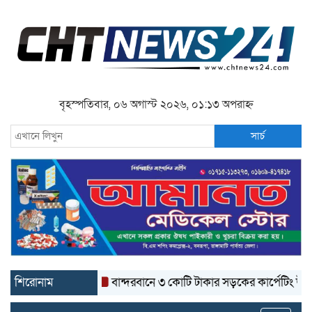
বৃহস্পতিবার, ০৬ অগাস্ট ২০২৬, ০১:১৩ অপরাহ্ন
সার্চ
শিরোনাম
বান্দরবানে ৩ কোটি টাকার সড়কের কার্পেটিং উঠে যাচ্ছে