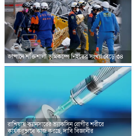
জাপানে শক্তিশালী ভূমিকম্পে নিহতের সংখ্যা বেড়ে ৩৪
রাশিয়ায় ক্যানসারের ভ্যাকসিন রোগীর শরীরে
কার্যকরভাবে কাজ করছে, দাবি বিজ্ঞানীর