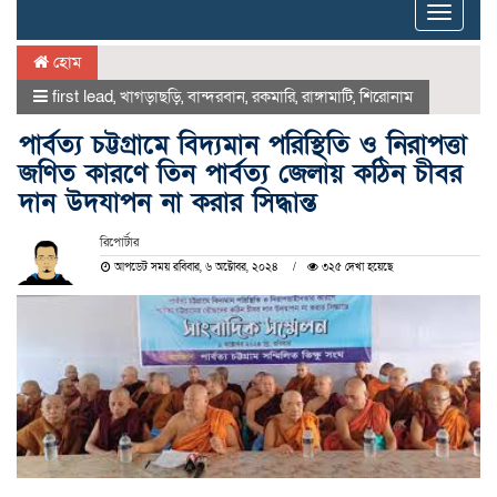
Toggle
naviga
হোম
first lead
,
খাগড়াছড়ি
,
বান্দরবান
,
রকমারি
,
রাঙ্গামাটি
,
শিরোনাম
পার্বত্য চট্টগ্রামে বিদ্যমান পরিস্থিতি ও নিরাপত্তা
জণিত কারণে তিন পার্বত্য জেলায় কঠিন চীবর
দান উদযাপন না করার সিদ্ধান্ত
রিপোর্টার
আপডেট সময় রবিবার, ৬ অক্টোবর, ২০২৪
৩২৫ দেখা হয়েছে