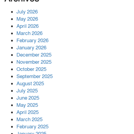
July 2026
রাশিয়ায় ক্যানসারের ভ্যাকসিন রোগীর
May 2026
শরীরে কার্যকরভাবে কাজ করছে, দাবি
April 2026
বিজ্ঞানীর
March 2026
February 2026
কাপ্তাই প্রেস ক্লাবের সভাপতি মাহফুজ,
January 2026
সম্পাদক রিপন মারমা নির্বাচিত
December 2025
November 2025
October 2025
মালয়েশিয়ার প্রধানমন্ত্রীকে চিঠি দেয়ার
September 2025
পর ফোন তারেক রহমানের,গ্যাস সঙ্কট
মোকাবিলায় সহায়তার আশ্বাস
August 2025
July 2025
June 2025
২২১ কোটি টাকা বেড়েছে রেলের আয়,
কীভাবে?
May 2025
April 2025
March 2025
এক বিলিয়ন ডলার বিনিয়োগ হবে
February 2025
আনোয়ারায়
January 2025