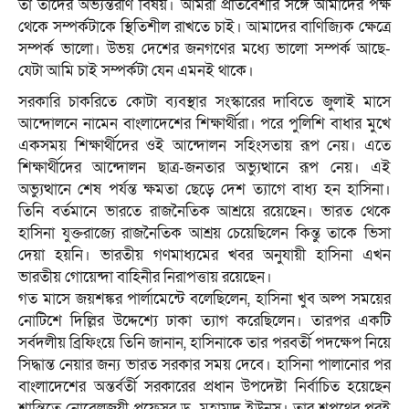
তা তাদের অভ্যন্তরীণ বিষয়। আমরা প্রতিবেশীর সঙ্গে আমাদের পক্ষ
থেকে সম্পর্কটাকে স্থিতিশীল রাখতে চাই। আমাদের বাণিজ্যিক ক্ষেত্রে
সম্পর্ক ভালো। উভয় দেশের জনগণের মধ্যে ভালো সম্পর্ক আছে-
যেটা আমি চাই সম্পর্কটা যেন এমনই থাকে।
সরকারি চাকরিতে কোটা ব্যবস্থার সংস্কারের দাবিতে জুলাই মাসে
আন্দোলনে নামেন বাংলাদেশের শিক্ষার্থীরা। পরে পুলিশি বাধার মুখে
একসময় শিক্ষার্থীদের ওই আন্দোলন সহিংসতায় রূপ নেয়। এতে
শিক্ষার্থীদের আন্দোলন ছাত্র-জনতার অভ্যুত্থানে রূপ নেয়। এই
অভ্যুত্থানে শেষ পর্যন্ত ক্ষমতা ছেড়ে দেশ ত্যাগে বাধ্য হন হাসিনা।
তিনি বর্তমানে ভারতে রাজনৈতিক আশ্রয়ে রয়েছেন। ভারত থেকে
হাসিনা যুক্তরাজ্যে রাজনৈতিক আশ্রয় চেয়েছিলেন কিন্তু তাকে ভিসা
দেয়া হয়নি। ভারতীয় গণমাধ্যমের খবর অনুযায়ী হাসিনা এখন
ভারতীয় গোয়েন্দা বাহিনীর নিরাপত্তায় রয়েছেন।
গত মাসে জয়শঙ্কর পার্লামেন্টে বলেছিলেন, হাসিনা খুব অল্প সময়ের
নোটিশে দিল্লির উদ্দেশ্যে ঢাকা ত্যাগ করেছিলেন। তারপর একটি
সর্বদলীয় ব্রিফিংয়ে তিনি জানান, হাসিনাকে তার পরবর্তী পদক্ষেপ নিয়ে
সিদ্ধান্ত নেয়ার জন্য ভারত সরকার সময় দেবে। হাসিনা পালানোর পর
বাংলাদেশের অন্তর্বর্তী সরকারের প্রধান উপদেষ্টা নির্বাচিত হয়েছেন
শান্তিতে নোবেলজয়ী প্রফেসর ড. মুহাম্মদ ইউনূস। তার শপথের পরই