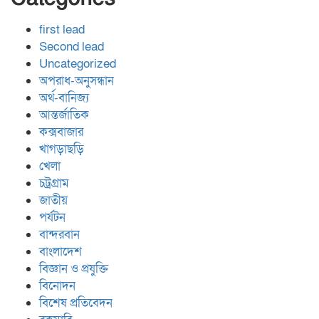
first lead
Second lead
Uncategorized
অপরাধ-অনুসন্ধান
অর্থ-বানিজ্য
আন্তর্জাতিক
কক্সবাজার
খাগড়াছড়ি
খেলা
চট্রগ্রাম
জাতীয়
পর্যটন
বান্দরবান
বাংলাদেশ
বিজ্ঞান ও প্রযুক্তি
বিনোদন
বিশেষ প্রতিবেদন