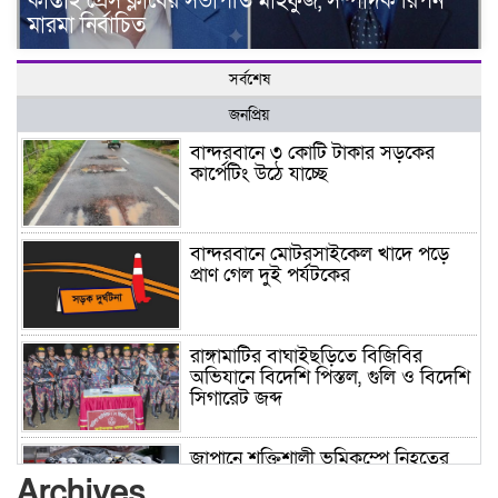
কাপ্তাই প্রেস ক্লাবের সভাপতি মাহফুজ, সম্পাদক রিপন
মারমা নির্বাচিত
সর্বশেষ
জনপ্রিয়
বান্দরবানে ৩ কোটি টাকার সড়কের
কার্পেটিং উঠে যাচ্ছে
বান্দরবানে মোটরসাইকেল খাদে পড়ে
প্রাণ গেল দুই পর্যটকের
রাঙ্গামাটির বাঘাইছড়িতে বিজিবির
অভিযানে বিদেশি পিস্তল, গুলি ও বিদেশি
সিগারেট জব্দ
জাপানে শক্তিশালী ভূমিকম্পে নিহতের
সংখ্যা বেড়ে ৩৪
Archives