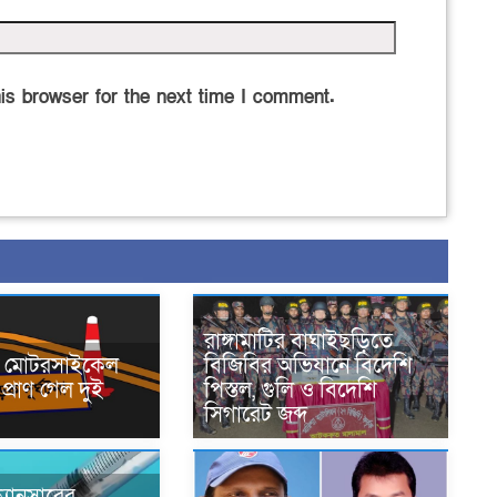
is browser for the next time I comment.
রাঙ্গামাটির বাঘাইছড়িতে
নে মোটরসাইকেল
বিজিবির অভিযানে বিদেশি
প্রাণ গেল দুই
পিস্তল, গুলি ও বিদেশি
সিগারেট জব্দ
্যানসারের