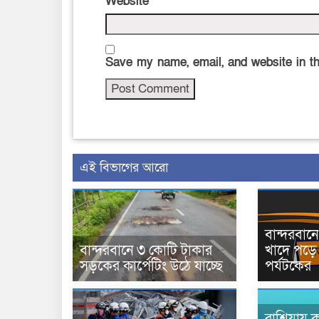
Website
Save my name, email, and website in th
এই বিভাগের আরো
বান্দরবা
বান্দরবানে ৩ কোটি টাকার
খাদে পড়ে 
সড়কের কার্পেটিং উঠে যাচ্ছে
পর্যটকের
রাশিয়ায় ক