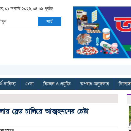
ার, ০১ অগাস্ট ২০২৬, ০৪:০৯ পূর্বাহ্ন
সার্চ
্থ-বানিজ্য
খেলা
বিজ্ঞান ও প্রযুক্তি
অপরাধ-অনুসন্ধান
বিনোদ
ায় ব্লেড চালিয়ে আত্মহননের চেষ্টা
খা হয়েছে