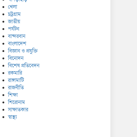
খেলা
চট্রগ্রাম
জাতীয়
পর্যটন
বান্দরবান
বাংলাদেশ
বিজ্ঞান ও প্রযুক্তি
বিনোদন
বিশেষ প্রতিবেদন
রকমারি
রাঙ্গামাটি
রাজনীতি
শিক্ষা
শিরোনাম
সাক্ষাতকার
স্বাস্থ্য