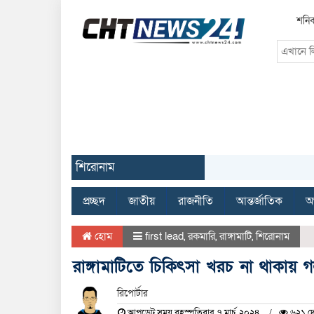
শনিব
শিরোনাম
প্রচ্ছদ
জাতীয়
রাজনীতি
আন্তর্জাতিক
অর
হোম
first lead
,
রকমারি
,
রাঙ্গামাটি
,
শিরোনাম
রাঙ্গামাটিতে চিকিৎসা খরচ না থাকায় গল
রিপোর্টার
আপডেট সময় বৃহস্পতিবার, ৭ মার্চ, ২০২৪
৬২১ দে