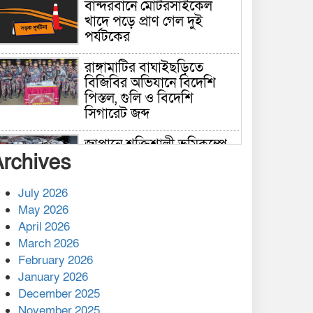
বান্দরবানে মোটরসাইকেল
খাদে পড়ে প্রাণ গেল দুই
পর্যটকের
রাঙ্গামাটির বাঘাইছড়িতে
বিজিবির অভিযানে বিদেশি
পিস্তল, গুলি ও বিদেশি
সিগারেট জব্দ
জাপানে শক্তিশালী ভূমিকম্পে
Archives
নিহতের সংখ্যা বেড়ে ৩৪
July 2026
রাশিয়ায় ক্যানসারের ভ্যাকসিন
May 2026
রোগীর শরীরে কার্যকরভাবে
April 2026
কাজ করছে, দাবি বিজ্ঞানীর
March 2026
February 2026
কাপ্তাই প্রেস ক্লাবের সভাপতি
মাহফুজ, সম্পাদক রিপন মারমা
January 2026
নির্বাচিত
December 2025
November 2025