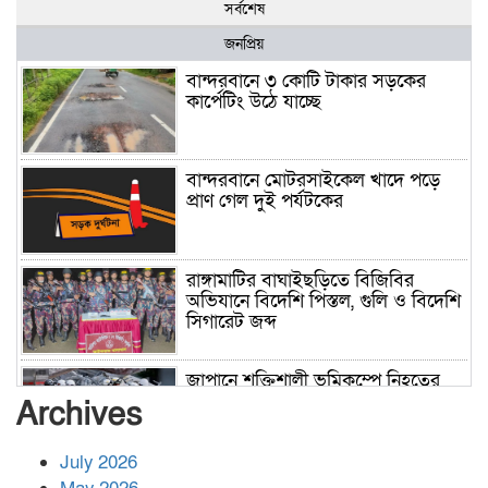
সর্বশেষ
জনপ্রিয়
বান্দরবানে ৩ কোটি টাকার সড়কের
কার্পেটিং উঠে যাচ্ছে
বান্দরবানে মোটরসাইকেল খাদে পড়ে
প্রাণ গেল দুই পর্যটকের
রাঙ্গামাটির বাঘাইছড়িতে বিজিবির
অভিযানে বিদেশি পিস্তল, গুলি ও বিদেশি
সিগারেট জব্দ
জাপানে শক্তিশালী ভূমিকম্পে নিহতের
সংখ্যা বেড়ে ৩৪
Archives
July 2026
রাশিয়ায় ক্যানসারের ভ্যাকসিন রোগীর