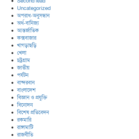
Second lead
Uncategorized
অপরাধ-অনুসন্ধান
অর্থ-বানিজ্য
আন্তর্জাতিক
কক্সবাজার
খাগড়াছড়ি
খেলা
চট্রগ্রাম
জাতীয়
পর্যটন
বান্দরবান
বাংলাদেশ
বিজ্ঞান ও প্রযুক্তি
বিনোদন
বিশেষ প্রতিবেদন
রকমারি
রাঙ্গামাটি
রাজনীতি