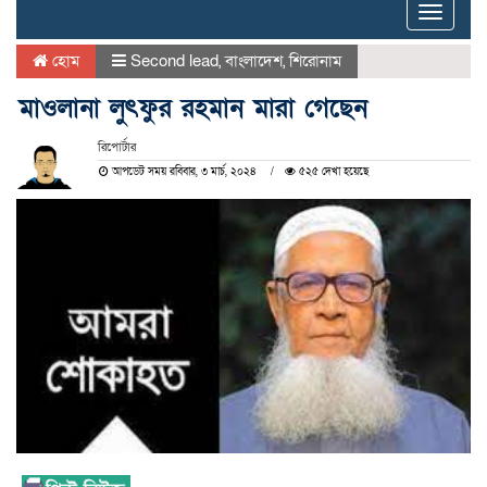
Toggle
naviga
হোম
Second lead
,
বাংলাদেশ
,
শিরোনাম
মাওলানা লুৎফুর রহমান মারা গেছেন
রিপোর্টার
আপডেট সময় রবিবার, ৩ মার্চ, ২০২৪
৫২৫ দেখা হয়েছে