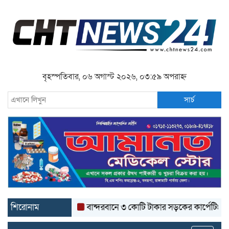
বৃহস্পতিবার, ০৬ অগাস্ট ২০২৬, ০৩:৫৯ অপরাহ্ন
সার্চ
শিরোনাম
বান্দরবানে ৩ কোটি টাকার সড়কের কার্পেটিং উঠে যাচ্