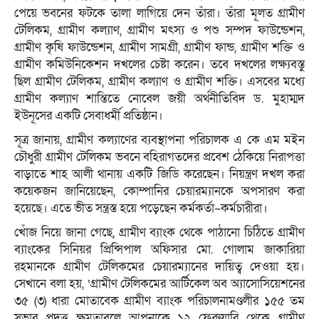
পেয়ে ভবনের ফটকে তালা লাগিয়ে দেন তাঁরা। তাঁরা মূলত গ্রামীণ
টেলিকম, গ্রামীণ কল্যাণ, গ্রামীণ মৎস্য ও পশু সম্পদ ফাউন্ডেশন,
গ্রামীণ কৃষি ফাউন্ডেশন, গ্রামীণ সামগ্রী, গ্রামীণ ফান্ড, গ্রামীণ শক্তি ও
গ্রামীণ কমিউনিকেশন দখলের চেষ্টা করেন। তবে দখলের লক্ষ্যবস্তু
ছিল গ্রামীণ টেলিকম, গ্রামীণ কল্যাণ ও গ্রামীণ শক্তি। এসবের মধ্যে
গ্রামীণ কল্যাণ শান্তিতে নোবেল জয়ী অর্থনীতিবিদ ড. মুহাম্মদ
ইউনূসের একটি সেবাধর্মী প্রতিষ্ঠান।
সূত্র জানায়, গ্রামীণ কল্যাণের ব্যবস্থাপনা পরিচালক এ কে এম মইন
চৌধুরী গ্রামীণ টেলিকম ভবনে বহিরাগতদের প্রবেশ ঠেকিয়ে নিরাপত্তা
বাড়াতে শাহ আলী থানায় একটি জিডি করেছেন। নিয়ন্ত্রণ দখল করা
কয়েকজন জানিয়েছেন, কোম্পানির চেয়ারম্যানকে অপসারণ করা
হয়েছে। এতে ভীত সন্ত্রস্ত হয়ে পড়েছেন কর্মকর্তা–কর্মচারীরা।
খোঁজ নিয়ে জানা গেছে, গ্রামীণ ব্যাংক থেকে পাঠানো চিঠিতে গ্রামীণ
ব্যাংকের সিনিয়র প্রিন্সিপাল অফিসার মো. গোলাম জাকারিয়া
রহমানকে গ্রামীণ টেলিকমের চেয়ারম্যানের দায়িত্ব দেওয়া হয়।
সেখানে বলা হয়, ‘গ্রামীণ টেলিকমের আর্টিকেল অব অ্যাসোসিয়েশনের
৩৫ (৩) ধারা মোতাবেক গ্রামীণ ব্যাংক পরিচালনামণ্ডলীর ১৫৫ তম
সভার প্রদত্ত ক্ষমতাবলে আপনাকে ১২ ফেব্রুয়ারি থেকে গ্রামীণ