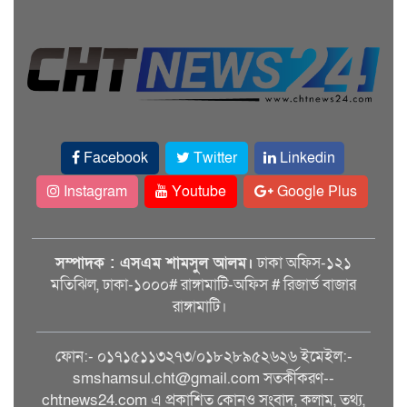
Facebook
Twitter
Linkedin
Instagram
Youtube
Google Plus
সম্পাদক : এসএম শামসুল আলম।
ঢাকা অফিস-১২১
মতিঝিল, ঢাকা-১০০০# রাঙ্গামাটি-অফিস # রিজার্ভ বাজার
রাঙ্গামাটি।
ফোন:- ০১৭১৫১১৩২৭৩/০১৮২৮৯৫২৬২৬ ইমেইল:-
smshamsul.cht@gmail.com সতর্কীকরণ--
chtnews24.com এ প্রকাশিত কোনও সংবাদ, কলাম, তথ্য,