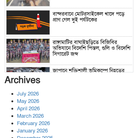
বান্দরবানে মোটরসাইকেল খাদে পড়ে
প্রাণ গেল দুই পর্যটকের
রাঙ্গামাটির বাঘাইছড়িতে বিজিবির
অভিযানে বিদেশি পিস্তল, গুলি ও বিদেশি
সিগারেট জব্দ
জাপানে শক্তিশালী ভূমিকম্পে নিহতের
সংখ্যা বেড়ে ৩৪
Archives
July 2026
রাশিয়ায় ক্যানসারের ভ্যাকসিন রোগীর
May 2026
শরীরে কার্যকরভাবে কাজ করছে, দাবি
April 2026
বিজ্ঞানীর
March 2026
February 2026
কাপ্তাই প্রেস ক্লাবের সভাপতি মাহফুজ,
January 2026
সম্পাদক রিপন মারমা নির্বাচিত