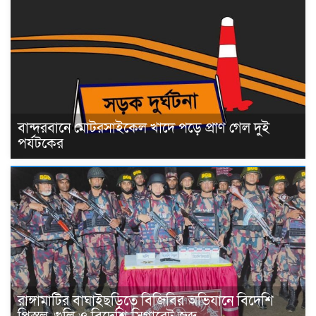
বান্দরবানে মোটরসাইকেল খাদে পড়ে প্রাণ গেল দুই
পর্যটকের
রাঙ্গামাটির বাঘাইছড়িতে বিজিবির অভিযানে বিদেশি