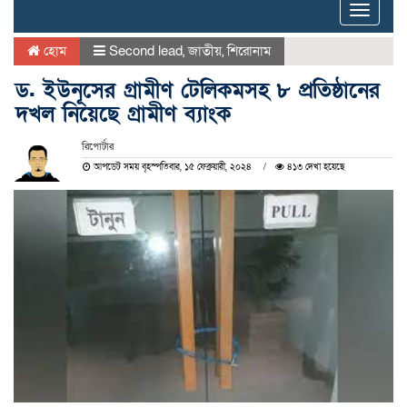
Toggle
naviga
হোম
Second lead
,
জাতীয়
,
শিরোনাম
ড. ইউনূসের গ্রামীণ টেলিকমসহ ৮ প্রতিষ্ঠানের
দখল নিয়েছে গ্রামীণ ব্যাংক
রিপোর্টার
আপডেট সময় বৃহস্পতিবার, ১৫ ফেব্রুয়ারী, ২০২৪
৪১৩ দেখা হয়েছে