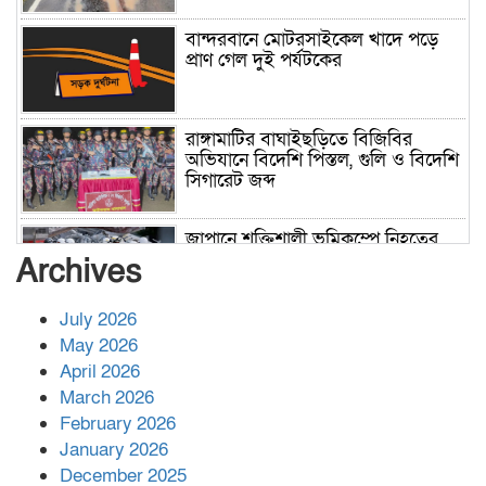
বান্দরবানে মোটরসাইকেল খাদে পড়ে
প্রাণ গেল দুই পর্যটকের
রাঙ্গামাটির বাঘাইছড়িতে বিজিবির
অভিযানে বিদেশি পিস্তল, গুলি ও বিদেশি
সিগারেট জব্দ
জাপানে শক্তিশালী ভূমিকম্পে নিহতের
সংখ্যা বেড়ে ৩৪
Archives
July 2026
রাশিয়ায় ক্যানসারের ভ্যাকসিন রোগীর
May 2026
শরীরে কার্যকরভাবে কাজ করছে, দাবি
April 2026
বিজ্ঞানীর
March 2026
February 2026
কাপ্তাই প্রেস ক্লাবের সভাপতি মাহফুজ,
January 2026
সম্পাদক রিপন মারমা নির্বাচিত
December 2025