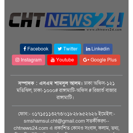
Facebook
Twitter
Linkedin
Instagram
Youtube
Google Plus
সম্পাদক : এসএম শামসুল আলম।
ঢাকা অফিস-১২১
মতিঝিল, ঢাকা-১০০০# রাঙ্গামাটি-অফিস # রিজার্ভ বাজার
রাঙ্গামাটি।
ফোন:- ০১৭১৫১১৩২৭৩/০১৮২৮৯৫২৬২৬ ইমেইল:-
smshamsul.cht@gmail.com সতর্কীকরণ--
chtnews24.com এ প্রকাশিত কোনও সংবাদ, কলাম, তথ্য,