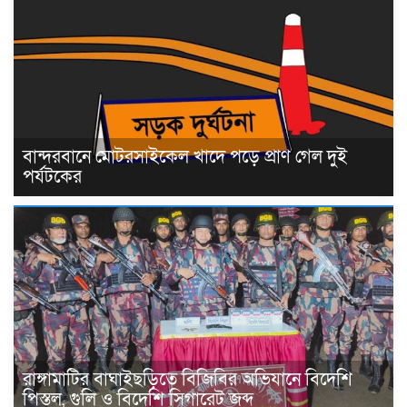
বান্দরবানে মোটরসাইকেল খাদে পড়ে প্রাণ গেল দুই
পর্যটকের
রাঙ্গামাটির বাঘাইছড়িতে বিজিবির অভিযানে বিদেশি
পিস্তল, গুলি ও বিদেশি সিগারেট জব্দ