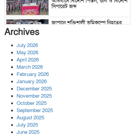
অভিযানে বিদেশি পিস্তল, গুলি ও বিদেশি
সিগারেট জব্দ
জাপানে শক্তিশালী ভূমিকম্পে নিহতের
সংখ্যা বেড়ে ৩৪
Archives
July 2026
রাশিয়ায় ক্যানসারের ভ্যাকসিন রোগীর
May 2026
শরীরে কার্যকরভাবে কাজ করছে, দাবি
April 2026
বিজ্ঞানীর
March 2026
February 2026
কাপ্তাই প্রেস ক্লাবের সভাপতি মাহফুজ,
January 2026
সম্পাদক রিপন মারমা নির্বাচিত
December 2025
November 2025
October 2025
মালয়েশিয়ার প্রধানমন্ত্রীকে চিঠি দেয়ার
September 2025
পর ফোন তারেক রহমানের,গ্যাস সঙ্কট
মোকাবিলায় সহায়তার আশ্বাস
August 2025
July 2025
June 2025
২২১ কোটি টাকা বেড়েছে রেলের আয়,