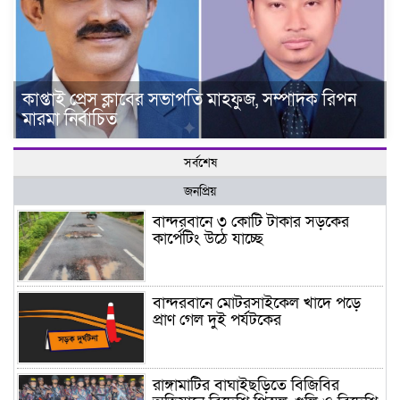
কাপ্তাই প্রেস ক্লাবের সভাপতি মাহফুজ, সম্পাদক রিপন
মারমা নির্বাচিত
সর্বশেষ
জনপ্রিয়
বান্দরবানে ৩ কোটি টাকার সড়কের
কার্পেটিং উঠে যাচ্ছে
বান্দরবানে মোটরসাইকেল খাদে পড়ে
প্রাণ গেল দুই পর্যটকের
রাঙ্গামাটির বাঘাইছড়িতে বিজিবির