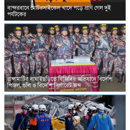
বান্দরবানে মোটরসাইকেল খাদে পড়ে প্রাণ গেল দুই
পর্যটকের
রাঙ্গামাটির বাঘাইছড়িতে বিজিবির অভিযানে বিদেশি
পিস্তল, গুলি ও বিদেশি সিগারেট জব্দ