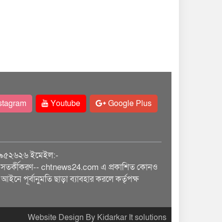
stagram
Youtube
Google Plus
৯৫২৬২৬ ইমেইল:-
তর্কীকরণ-- chtnews24.com এ প্রকাশিত কোনও
আইনে পূর্বানুমতি ছাড়া ব্যাবহার করলে কর্তৃপক্ষ
Website Design By Kidarkar It solutions