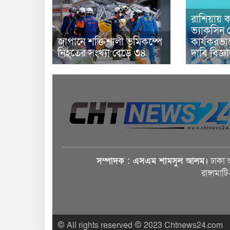
রাশিয়ায় ক
ভ্যাকসিন 
জাপানে শক্তিশালী ভূমিকম্পে
কার্যকরভ
নিহতের সংখ্যা বেড়ে ৩৪
দাবি বিজ্ঞ
সম্পাদক : এসএম শামসুল আলম।
ঢাকা 
রাঙ্গামাট
© All rights reserved © 2023 Chtnews24.com