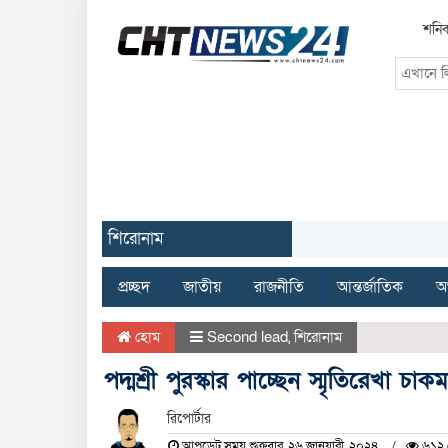
শনিব
শিরোনাম
প্রচ্ছদ
জাতীয়
রাজনীতি
আন্তর্জাতিক
অর
হোম
Second lead
,
শিরোনাম
পদ্মশ্রী পুরস্কার পাচ্ছেন স্মৃতিরেখা চাকম
রিপোর্টার
আপডেট সময় শুক্রবার, ২৬ জানুয়ারী, ২০২৪
৬১২ 