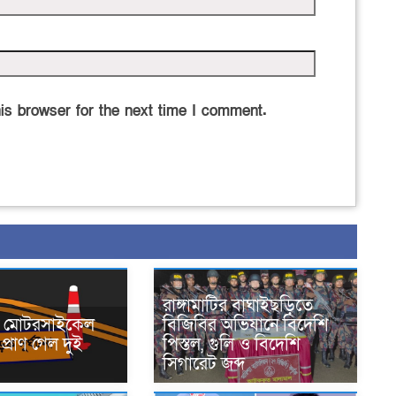
is browser for the next time I comment.
রাঙ্গামাটির বাঘাইছড়িতে
নে মোটরসাইকেল
বিজিবির অভিযানে বিদেশি
প্রাণ গেল দুই
পিস্তল, গুলি ও বিদেশি
সিগারেট জব্দ