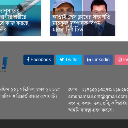
্যানসারের
রোগীর শরীরে
কাপ্তাই প্রেস ক্লাবের সভাপতি
াবে কাজ করছে,
মাহফুজ, সম্পাদক রিপন
ানীর
মারমা নির্বাচিত
Facebook
Twitter
Linkedin
In
অফিস-১২১ মতিঝিল, ঢাকা-১০০০#
ফোন:- ০১৭১৫১১৩২৭৩/০১৮২৮
ি-অফিস # রিজার্ভ বাজার রাঙ্গামাটি।
smshamsul.cht@gmail.com স
সংবাদ, কলাম, তথ্য, ছবি, কপিরাইট 
আইনি ব্যবস্থা গ্রহণ করবে।