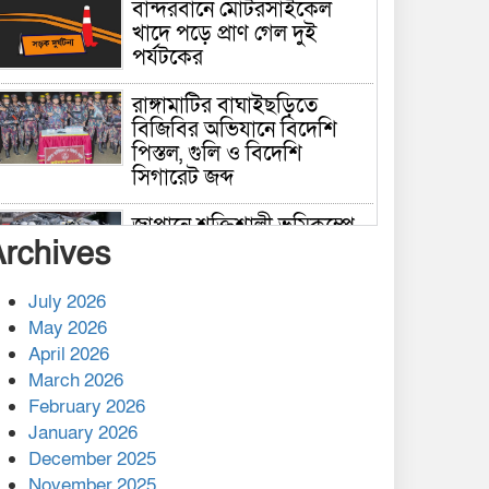
বান্দরবানে মোটরসাইকেল
খাদে পড়ে প্রাণ গেল দুই
পর্যটকের
রাঙ্গামাটির বাঘাইছড়িতে
বিজিবির অভিযানে বিদেশি
পিস্তল, গুলি ও বিদেশি
সিগারেট জব্দ
জাপানে শক্তিশালী ভূমিকম্পে
Archives
নিহতের সংখ্যা বেড়ে ৩৪
July 2026
রাশিয়ায় ক্যানসারের ভ্যাকসিন
May 2026
রোগীর শরীরে কার্যকরভাবে
April 2026
কাজ করছে, দাবি বিজ্ঞানীর
March 2026
February 2026
কাপ্তাই প্রেস ক্লাবের সভাপতি
মাহফুজ, সম্পাদক রিপন মারমা
January 2026
নির্বাচিত
December 2025
November 2025