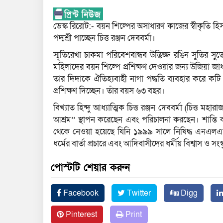
ডেস্ক রিরোট:- বয়ন শিল্পের অসাধারণ কাজের স্বীকৃতি হিসাবে 
পদ্মশ্রী পাচ্ছেন চিত্ত রঞ্জন দেববর্মা।
স্মৃতিরেখা চাকমা পরিবেশবান্ধব উদ্ভিজ্জ রঙিন সুতির 
মহিলাদের বয়ন শিল্পে প্রশিক্ষণ দেওয়ার জন্য উজিয়া জাধ
তার দিদাকে ঐতিহ্যবাহী নাগা পদ্ধতি ব্যবহার করে ক
প্রশিক্ষণ দিচ্ছেন। তাঁর বয়স ৬৩ বছর।
বিখ্যাত হিন্দু আধ্যাত্মিক চিত্ত রঞ্জন দেববর্মা (চিত্ত মহ
আশ্রম’’ স্থাপন করেছেন এবং পরিচালনা করছেন। শান্তি কাল
থেকে নেওয়া হয়েছে যিনি ১৯৯৯ সালে নিষিদ্ধ এনএলএফটি 
ধর্মের বার্তা প্রচারে এবং আদিবাসীদের ধর্মীয় বিশ্বাস ও সংস
পোস্টটি শেয়ার করুন
Facebook
Twitter
Digg
Pinterest
Print