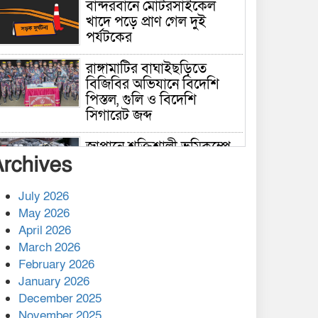
বান্দরবানে মোটরসাইকেল
খাদে পড়ে প্রাণ গেল দুই
পর্যটকের
রাঙ্গামাটির বাঘাইছড়িতে
বিজিবির অভিযানে বিদেশি
পিস্তল, গুলি ও বিদেশি
সিগারেট জব্দ
জাপানে শক্তিশালী ভূমিকম্পে
Archives
নিহতের সংখ্যা বেড়ে ৩৪
July 2026
রাশিয়ায় ক্যানসারের ভ্যাকসিন
May 2026
রোগীর শরীরে কার্যকরভাবে
April 2026
কাজ করছে, দাবি বিজ্ঞানীর
March 2026
February 2026
কাপ্তাই প্রেস ক্লাবের সভাপতি
মাহফুজ, সম্পাদক রিপন মারমা
January 2026
নির্বাচিত
December 2025
November 2025