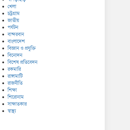
খেলা
চট্রগ্রাম
জাতীয়
পর্যটন
বান্দরবান
বাংলাদেশ
বিজ্ঞান ও প্রযুক্তি
বিনোদন
বিশেষ প্রতিবেদন
রকমারি
রাঙ্গামাটি
রাজনীতি
শিক্ষা
শিরোনাম
সাক্ষাতকার
স্বাস্থ্য