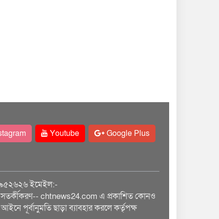
stagram
Youtube
Google Plus
৯৫২৬২৬ ইমেইল:-
তর্কীকরণ-- chtnews24.com এ প্রকাশিত কোনও
আইনে পূর্বানুমতি ছাড়া ব্যাবহার করলে কর্তৃপক্ষ