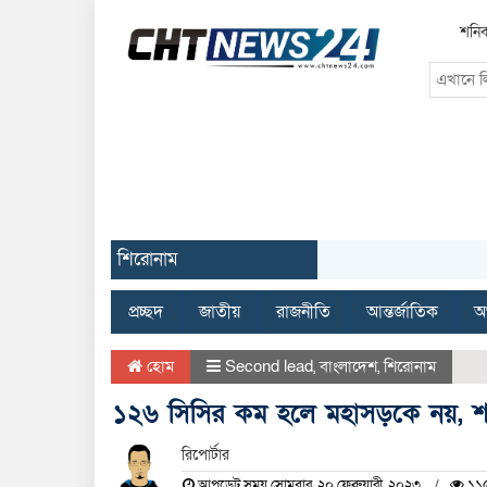
শনিব
শিরোনাম
প্রচ্ছদ
জাতীয়
রাজনীতি
আন্তর্জাতিক
অর
হোম
Second lead
,
বাংলাদেশ
,
শিরোনাম
১২৬ সিসির কম হলে মহাসড়কে নয়, শহর
রিপোর্টার
আপডেট সময় সোমবার, ২০ ফেব্রুয়ারী, ২০২৩
১১৫