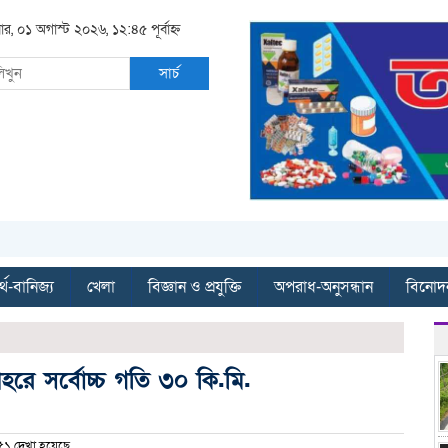
ার, ০১ অগাস্ট ২০২৬, ১২:৪৫ পূর্বাহ্ন
সার্চ
্থ-বানিজ্য
খেলা
বিজ্ঞান ও প্রযুক্তি
অপরাধ-অনুসন্ধান
বিনোদ
ে সর্বোচ্চ গতি ৩০ কি.মি.
১ দেখা হয়েছে