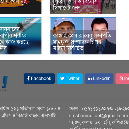
প্রাণ গেল দুই
পিস্তল, গুলি ও বিদেশি
সিগারেট জব্দ
্যানসারের
রোগীর শরীরে
কাপ্তাই প্রেস ক্লাবের সভাপতি
াবে কাজ করছে,
মাহফুজ, সম্পাদক রিপন
ানীর
মারমা নির্বাচিত
Facebook
Twitter
Linkedin
In
অফিস-১২১ মতিঝিল, ঢাকা-১০০০#
ফোন:- ০১৭১৫১১৩২৭৩/০১৮২৮
ি-অফিস # রিজার্ভ বাজার রাঙ্গামাটি।
smshamsul.cht@gmail.com স
সংবাদ, কলাম, তথ্য, ছবি, কপিরাইট 