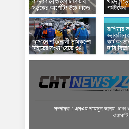
বান্দরবানে ৩ কোটি টাকার
খাদে পড়ে 
সড়কের কার্পেটিং উঠে যাচ্ছে
পর্যটকের
রাশিয়ায় ক
ভ্যাকসিন 
জাপানে শক্তিশালী ভূমিকম্পে
কার্যকরভ
নিহতের সংখ্যা বেড়ে ৩৪
দাবি বিজ্ঞ
সম্পাদক : এসএম শামসুল আলম।
ঢাকা 
রাঙ্গামাট