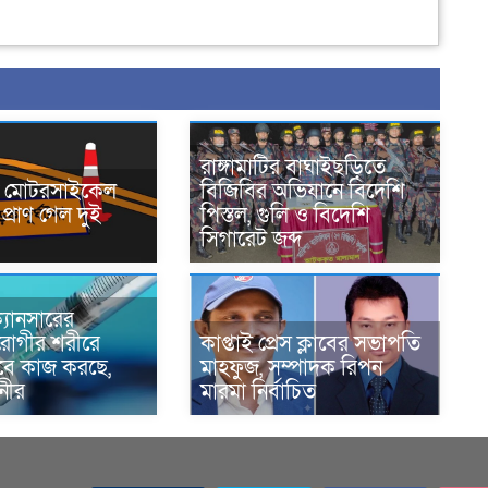
রাঙ্গামাটির বাঘাইছড়িতে
নে মোটরসাইকেল
বিজিবির অভিযানে বিদেশি
প্রাণ গেল দুই
পিস্তল, গুলি ও বিদেশি
সিগারেট জব্দ
্যানসারের
রোগীর শরীরে
কাপ্তাই প্রেস ক্লাবের সভাপতি
াবে কাজ করছে,
মাহফুজ, সম্পাদক রিপন
ানীর
মারমা নির্বাচিত