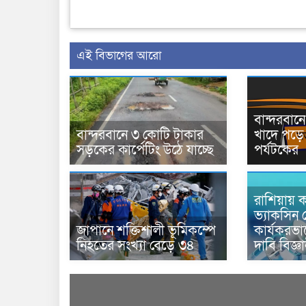
এই বিভাগের আরো
বান্দরবা
বান্দরবানে ৩ কোটি টাকার
খাদে পড়ে 
সড়কের কার্পেটিং উঠে যাচ্ছে
পর্যটকের
রাশিয়ায় ক
ভ্যাকসিন 
জাপানে শক্তিশালী ভূমিকম্পে
কার্যকরভ
নিহতের সংখ্যা বেড়ে ৩৪
দাবি বিজ্ঞ