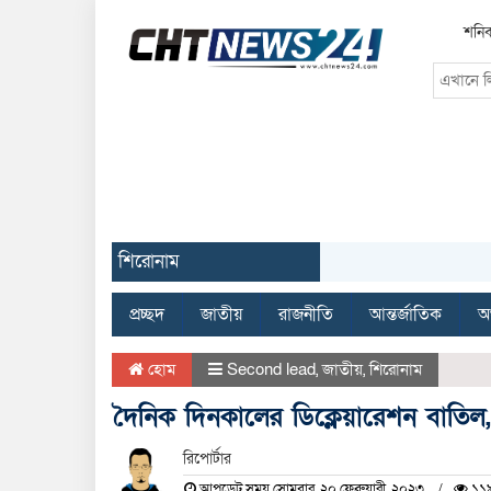
শনিব
শিরোনাম
প্রচ্ছদ
জাতীয়
রাজনীতি
আন্তর্জাতিক
অর
হোম
Second lead
,
জাতীয়
,
শিরোনাম
দৈনিক দিনকালের ডিক্লেয়ারেশন বাতিল,
রিপোর্টার
আপডেট সময় সোমবার, ২০ ফেব্রুয়ারী, ২০২৩
১১৯