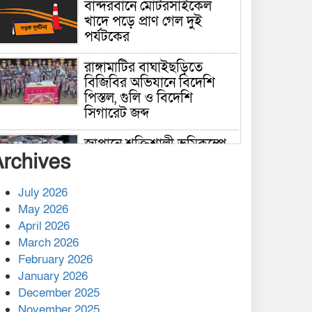
বান্দরবানে মোটরসাইকেল
খাদে পড়ে প্রাণ গেল দুই
পর্যটকের
রাঙ্গামাটির বাঘাইছড়িতে
বিজিবির অভিযানে বিদেশি
পিস্তল, গুলি ও বিদেশি
সিগারেট জব্দ
জাপানে শক্তিশালী ভূমিকম্পে
Archives
নিহতের সংখ্যা বেড়ে ৩৪
July 2026
রাশিয়ায় ক্যানসারের ভ্যাকসিন
May 2026
রোগীর শরীরে কার্যকরভাবে
April 2026
কাজ করছে, দাবি বিজ্ঞানীর
March 2026
February 2026
কাপ্তাই প্রেস ক্লাবের সভাপতি
মাহফুজ, সম্পাদক রিপন মারমা
January 2026
নির্বাচিত
December 2025
November 2025