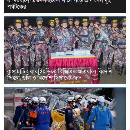
বান্দরবানে মোটরসাইকেল খাদে পড়ে প্রাণ গেল দুই
পর্যটকের
রাঙ্গামাটির বাঘাইছড়িতে বিজিবির অভিযানে বিদেশি
পিস্তল, গুলি ও বিদেশি সিগারেট জব্দ