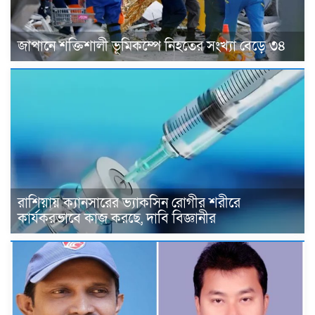
জাপানে শক্তিশালী ভূমিকম্পে নিহতের সংখ্যা বেড়ে ৩৪
রাশিয়ায় ক্যানসারের ভ্যাকসিন রোগীর শরীরে
কার্যকরভাবে কাজ করছে, দাবি বিজ্ঞানীর