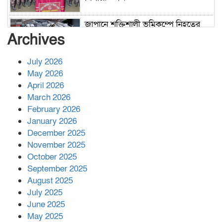
জাপানে শক্তিশালী ভূমিকম্পে নিহতের
সংখ্যা বেড়ে ৩৪
Archives
July 2026
রাশিয়ায় ক্যানসারের ভ্যাকসিন রোগীর
May 2026
শরীরে কার্যকরভাবে কাজ করছে, দাবি
April 2026
বিজ্ঞানীর
March 2026
February 2026
কাপ্তাই প্রেস ক্লাবের সভাপতি মাহফুজ,
January 2026
সম্পাদক রিপন মারমা নির্বাচিত
December 2025
November 2025
October 2025
মালয়েশিয়ার প্রধানমন্ত্রীকে চিঠি দেয়ার
September 2025
পর ফোন তারেক রহমানের,গ্যাস সঙ্কট
মোকাবিলায় সহায়তার আশ্বাস
August 2025
July 2025
June 2025
২২১ কোটি টাকা বেড়েছে রেলের আয়,
কীভাবে?
May 2025