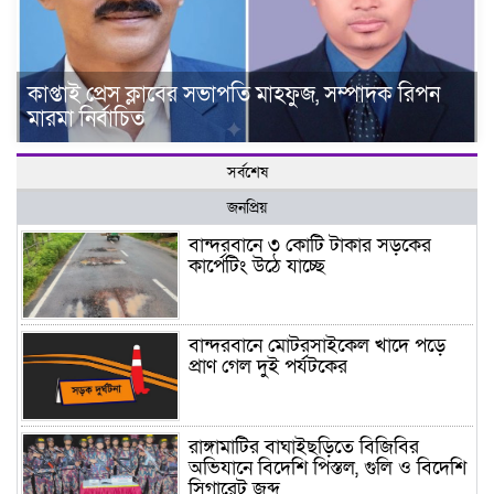
কাপ্তাই প্রেস ক্লাবের সভাপতি মাহফুজ, সম্পাদক রিপন
মারমা নির্বাচিত
সর্বশেষ
জনপ্রিয়
বান্দরবানে ৩ কোটি টাকার সড়কের
কার্পেটিং উঠে যাচ্ছে
বান্দরবানে মোটরসাইকেল খাদে পড়ে
প্রাণ গেল দুই পর্যটকের
রাঙ্গামাটির বাঘাইছড়িতে বিজিবির
অভিযানে বিদেশি পিস্তল, গুলি ও বিদেশি
সিগারেট জব্দ