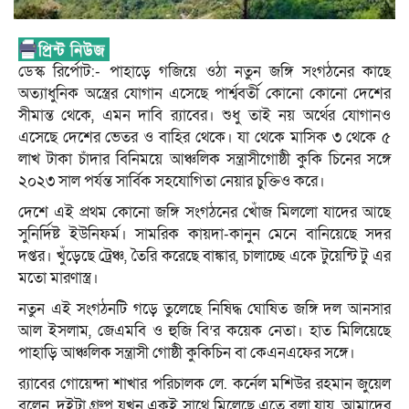
ডেস্ক রির্পোট:- পাহাড়ে গজিয়ে ওঠা নতুন জঙ্গি সংগঠনের কাছে
অত্যাধুনিক অস্ত্রের যোগান এসেছে পার্শ্ববর্তী কোনো কোনো দেশের
সীমান্ত থেকে, এমন দাবি র‍্যাবের। শুধু তাই নয় অর্থের যোগানও
এসেছে দেশের ভেতর ও বাহির থেকে। যা থেকে মাসিক ৩ থেকে ৫
লাখ টাকা চাঁদার বিনিময়ে আঞ্চলিক সন্ত্রাসীগোষ্ঠী কুকি চিনের সঙ্গে
২০২৩ সাল পর্যন্ত সার্বিক সহযোগিতা নেয়ার চুক্তিও করে।
দেশে এই প্রথম কোনো জঙ্গি সংগঠনের খোঁজ মিললো যাদের আছে
সুনির্দিষ্ট ইউনিফর্ম। সামরিক কায়দা-কানুন মেনে বানিয়েছে সদর
দপ্তর। খুঁড়েছে ট্রেঞ্চ, তৈরি করেছে বাঙ্কার, চালাচ্ছে একে টুয়েন্টি টু এর
মতো মারণাস্ত্র।
নতুন এই সংগঠনটি গড়ে তুলেছে নিষিদ্ধ ঘোষিত জঙ্গি দল আনসার
আল ইসলাম, জেএমবি ও হুজি বি’র কয়েক নেতা। হাত মিলিয়েছে
পাহাড়ি আঞ্চলিক সন্ত্রাসী গোষ্ঠী কুকিচিন বা কেএনএফের সঙ্গে।
র‍্যাবের গোয়েন্দা শাখার পরিচালক লে. কর্নেল মশিউর রহমান জুয়েল
বলেন, দুইটা গ্রুপ যখন একই সাথে মিলেছে এতে বলা যায়, আমাদের