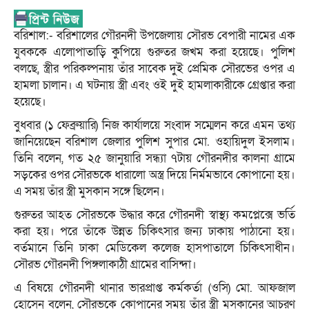
বরিশাল:- বরিশালের গৌরনদী উপজেলায় সৌরভ বেপারী নামের এক
যুবককে এলোপাতাড়ি কুপিয়ে গুরুতর জখম করা হয়েছে। পুলিশ
বলছে, স্ত্রীর পরিকল্পনায় তাঁর সাবেক দুই প্রেমিক সৌরভের ওপর এ
হামলা চালান। এ ঘটনায় স্ত্রী এবং ওই দুই হামলাকারীকে গ্রেপ্তার করা
হয়েছে।
বুধবার (১ ফেব্রুয়ারি) নিজ কার্যালয়ে সংবাদ সম্মেলন করে এমন তথ্য
জানিয়েছেন বরিশাল জেলার পুলিশ সুপার মো. ওহায়িদুল ইসলাম।
তিনি বলেন, গত ২৫ জানুয়ারি সন্ধ্যা ৭টায় গৌরনদীর কালনা গ্রামে
সড়কের ওপর সৌরভকে ধারালো অস্ত্র দিয়ে নির্মমভাবে কোপানো হয়।
এ সময় তাঁর স্ত্রী মুসকান সঙ্গে ছিলেন।
গুরুতর আহত সৌরভকে উদ্ধার করে গৌরনদী স্বাস্থ্য কমপ্লেক্সে ভর্তি
করা হয়। পরে তাঁকে উন্নত চিকিৎসার জন্য ঢাকায় পাঠানো হয়।
বর্তমানে তিনি ঢাকা মেডিকেল কলেজ হাসপাতালে চিকিৎসাধীন।
সৌরভ গৌরনদী পিঙ্গলাকাঠী গ্রামের বাসিন্দা।
এ বিষয়ে গৌরনদী থানার ভারপ্রাপ্ত কর্মকর্তা (ওসি) মো. আফজাল
হোসেন বলেন, সৌরভকে কোপানের সময় তাঁর স্ত্রী মুসকানের আচরণ