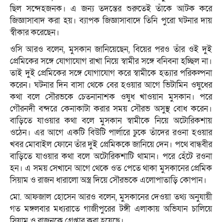
ছিল সন্দেহজনক। এ জন্য তদন্তের শুরুতেই তাঁকে আটক করে
জিজ্ঞাসাবাদ করা হয়। ব্যাপক জিজ্ঞাসাবাদে তিনি পুরো ঘটনার দায়
স্বীকার করেছেন।
ওসি আরও বলেন, মুসকান জানিয়েছেন, বিয়ের পরও তাঁর ওই দুই
প্রেমিকের সঙ্গে যোগাযোগ রাখা নিয়ে স্বামীর সঙ্গে বনিবনা হচ্ছিল না।
তাই দুই প্রেমিকের সঙ্গে যোগাযোগ করে স্বামীকে হত্যার পরিকল্পনা
করেন। ঘটনার দিন বাসা থেকে বের হওয়ার আগে ভিটামিন ওষুধের
কথা বলে সৌরভকে চেতনানাশক ওষুধ খাওয়ান মুসকান। পরে
গৌরনদী বন্দরে কেনাকাটা করার সময় সৌরভ অসুস্থ বোধ করেন।
বাড়িতে যাওয়ার কথা বলে মুসকান স্বামীকে নিয়ে অটোরিকশায়
ওঠেন। এর আগে একটি বিউটি পার্লারে ঢুকে তাঁদের রওনা হওয়ার
খবর মোবাইল ফোনে তাঁর দুই প্রেমিককে জানিয়ে দেন। পথে বান্ধবীর
বাড়িতে যাওয়ার কথা বলে অটোরিকশাটি থামান। পরে হেঁটে রওনা
হন। এ সময় সেখানে আগে থেকে ওত পেতে থাকা মুসকানের প্রেমিক
সিয়াম ও রাজন ধারালো অস্ত্র দিয়ে সৌরভকে এলোপাতাড়ি কোপান।
মো. আফজাল হোসেন আরও বলেন, মুসকানের দেওয়া তথ্য অনুযায়ী
গত মঙ্গলবার মধ্যরাতে গাজীপুরের টঙ্গী এলাকায় অভিযান চালিয়ে
সিয়াম ও রাজনকে গ্রেপ্তার করা হয়েছে।