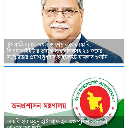
ইসলামী ব্যাংক দখল ও শেয়ার কেলেঙ্কারি,
বিএফআইইউ’র তদন্তে সাহাবুদ্দিনসহ ২১ জনের
সংশ্লিষ্টতার প্রমাণ,বুধবার হাইকোর্টে মামলার শুনানি
চাকরি হারাচ্ছেন হাইপ্রোফাইল ৩৩ পুলিশ কর্মকর্তা,