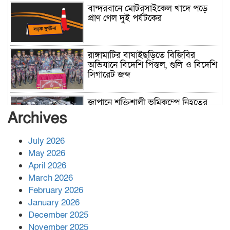
বান্দরবানে মোটরসাইকেল খাদে পড়ে
প্রাণ গেল দুই পর্যটকের
রাঙ্গামাটির বাঘাইছড়িতে বিজিবির
অভিযানে বিদেশি পিস্তল, গুলি ও বিদেশি
সিগারেট জব্দ
জাপানে শক্তিশালী ভূমিকম্পে নিহতের
সংখ্যা বেড়ে ৩৪
Archives
July 2026
রাশিয়ায় ক্যানসারের ভ্যাকসিন রোগীর
May 2026
শরীরে কার্যকরভাবে কাজ করছে, দাবি
April 2026
বিজ্ঞানীর
March 2026
February 2026
কাপ্তাই প্রেস ক্লাবের সভাপতি মাহফুজ,
January 2026
সম্পাদক রিপন মারমা নির্বাচিত
December 2025
November 2025