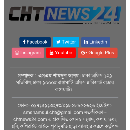
Facebook
Twitter
Linkedin
Instagram
Youtube
Google Plus
সম্পাদক : এসএম শামসুল আলম।
ঢাকা অফিস-১২১
মতিঝিল, ঢাকা-১০০০# রাঙ্গামাটি-অফিস # রিজার্ভ বাজার
রাঙ্গামাটি।
ফোন:- ০১৭১৫১১৩২৭৩/০১৮২৮৯৫২৬২৬ ইমেইল:-
smshamsul.cht@gmail.com সতর্কীকরণ--
chtnews24.com এ প্রকাশিত কোনও সংবাদ, কলাম, তথ্য,
ছবি, কপিরাইট আইনে পূর্বানুমতি ছাড়া ব্যাবহার করলে কর্তৃপক্ষ