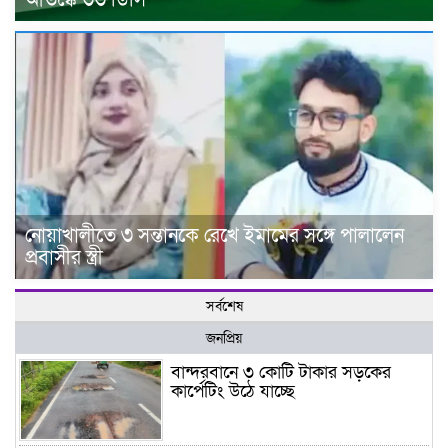
আতঙ্কে ৩৩ ডিসি
নোয়াখালীতে ৩ সন্তানকে রেখে ইমামের সঙ্গে পালালেন
প্রবাসীর স্ত্রী
সর্বশেষ
জনপ্রিয়
বান্দরবানে ৩ কোটি টাকার সড়কের
কার্পেটিং উঠে যাচ্ছে