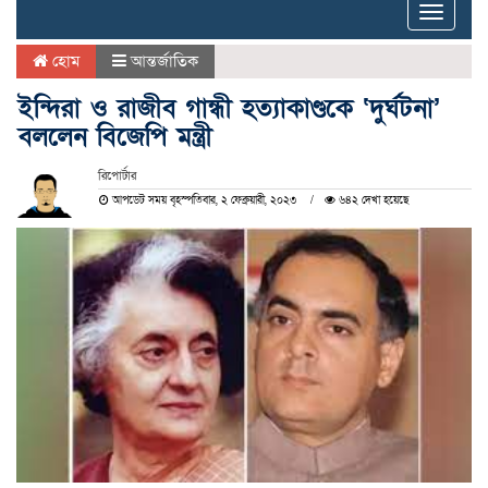
Toggle
naviga
হোম
আন্তর্জাতিক
ইন্দিরা ও রাজীব গান্ধী হত্যাকাণ্ডকে ‘দুর্ঘটনা’
বললেন বিজেপি মন্ত্রী
রিপোর্টার
আপডেট সময় বৃহস্পতিবার, ২ ফেব্রুয়ারী, ২০২৩
৬৪২ দেখা হয়েছে