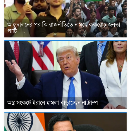
আন্দোলনের পর কি রাজনীতিতে নামছে ককরোচ জনতা
পার্টি
অস্ত্র সংকটে ইরানে হামলা বাড়াচ্ছেন না ট্রাম্প