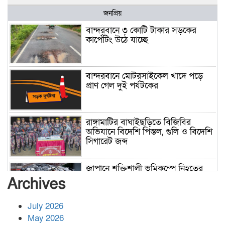
জনপ্রিয়
বান্দরবানে ৩ কোটি টাকার সড়কের
কার্পেটিং উঠে যাচ্ছে
বান্দরবানে মোটরসাইকেল খাদে পড়ে
প্রাণ গেল দুই পর্যটকের
রাঙ্গামাটির বাঘাইছড়িতে বিজিবির
অভিযানে বিদেশি পিস্তল, গুলি ও বিদেশি
সিগারেট জব্দ
জাপানে শক্তিশালী ভূমিকম্পে নিহতের
সংখ্যা বেড়ে ৩৪
Archives
July 2026
রাশিয়ায় ক্যানসারের ভ্যাকসিন রোগীর
May 2026
শরীরে কার্যকরভাবে কাজ করছে, দাবি