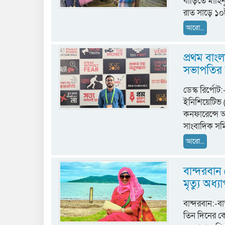
বাড়িতে মাহিন
রাত সাড়ে ১০
আরো...
প্রথম বাং
সভাপতির 
ডেস্ক রির্পো
ইনিশিয়েটিভ 
কনফারেন্সে অং
সাংবাদিক সম
আরো...
বান্দরবান
মৃত্যু অধ্
বান্দরবান:-ব
তিন দিনের ক