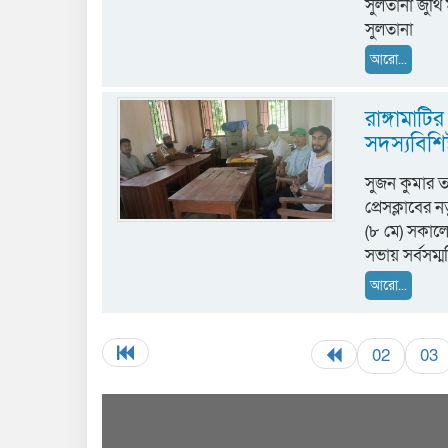
সুলতানা জুথি
সুলতানা
আরো...
রাঙ্গামাট
সদস্যবিশিষ
সুজন কুমার তঞ
প্রেসক্লাবের 
(৮ মে) সকালে
সভায় সর্বসম্
আরো...
02
03