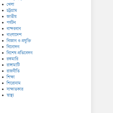
খেলা
চট্রগ্রাম
জাতীয়
পর্যটন
বান্দরবান
বাংলাদেশ
বিজ্ঞান ও প্রযুক্তি
বিনোদন
বিশেষ প্রতিবেদন
রকমারি
রাঙ্গামাটি
রাজনীতি
শিক্ষা
শিরোনাম
সাক্ষাতকার
স্বাস্থ্য