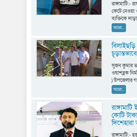
রাঙ্গামাটি:-
কেটে নেওয়া ও
ব্যক্তিকে দা
আরো...
বিলাইছড়ি 
চূড়ান্তভাব
সুজন কুমার তঞ
ওয়াশব্লক নির্
) উপজেলার গণ
আরো...
রাঙ্গামাটি
কোটি টাকা
দিশেহারা
রাঙ্গামাটি:- 