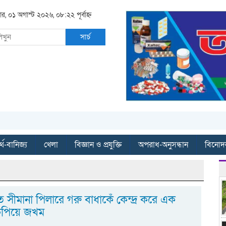
ার, ০১ অগাস্ট ২০২৬, ০৮:২২ পূর্বাহ্ন
সার্চ
্থ-বানিজ্য
খেলা
বিজ্ঞান ও প্রযুক্তি
অপরাধ-অনুসন্ধান
বিনোদ
তে সীমানা পিলারে গরু বাধাকেঁ কেন্দ্র করে এক
 কুপিয়ে জখম