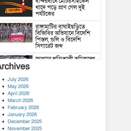
বান্দরবানে মোটরসাইকেল
খাদে পড়ে প্রাণ গেল দুই
পর্যটকের
রাঙ্গামাটির বাঘাইছড়িতে
বিজিবির অভিযানে বিদেশি
পিস্তল, গুলি ও বিদেশি
সিগারেট জব্দ
জাপানে শক্তিশালী ভূমিকম্পে
Archives
নিহতের সংখ্যা বেড়ে ৩৪
July 2026
রাশিয়ায় ক্যানসারের ভ্যাকসিন
May 2026
রোগীর শরীরে কার্যকরভাবে
April 2026
কাজ করছে, দাবি বিজ্ঞানীর
March 2026
February 2026
কাপ্তাই প্রেস ক্লাবের সভাপতি
মাহফুজ, সম্পাদক রিপন মারমা
January 2026
নির্বাচিত
December 2025
November 2025