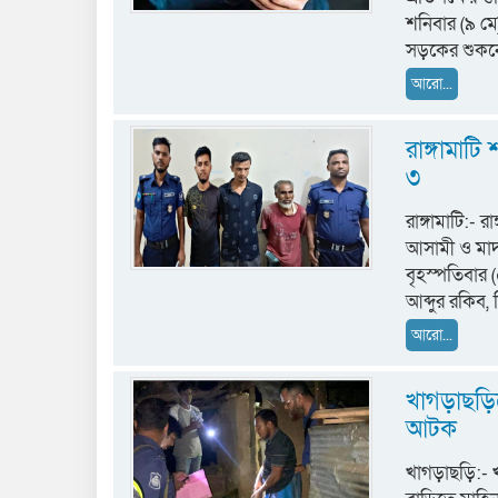
শনিবার (৯ মে
সড়কের শুকন
আরো...
রাঙ্গামাট
৩
রাঙ্গামাটি:- 
আসামী ও মাদ
বৃহস্পতিবার (
আব্দুর রকিব
আরো...
খাগড়াছড়িত
আটক
খাগড়াছড়ি:- খ