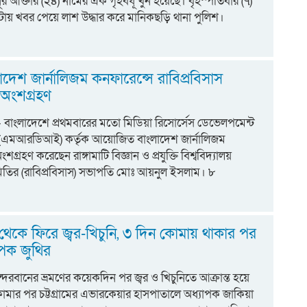
ূর আক্তার (২৪) নামের এক গৃহবধূ খুন হয়েছে। বৃহস্পতিবার (৭)
টায় খবর পেয়ে লাশ উদ্ধার করে মানিকছড়ি থানা পুলিশ।
লাদেশ জার্নালিজম কনফারেন্সে রাবিপ্রবিসাস
অংশগ্রহণ
ট:- বাংলাদেশে প্রথমবারের মতো মিডিয়া রিসোর্সেস ডেভেলপমেন্ট
(এমআরডিআই) কর্তৃক আয়োজিত বাংলাদেশ জার্নালিজম
শগ্রহণ করেছেন রাঙ্গামাটি বিজ্ঞান ও প্রযুক্তি বিশ্ববিদ্যালয়
িতির (রাবিপ্রবিসাস) সভাপতি মোঃ আয়নুল ইসলাম। ৮
 থেকে ফিরে জ্বর-খিচুনি, ৩ দিন কোমায় থাকার পর
যাপক জুথির
ান্দরবানের ভ্রমণের কয়েকদিন পর জ্বর ও খিচুনিতে আক্রান্ত হয়ে
োমার পর চট্টগ্রামের এভারকেয়ার হাসপাতালে অধ্যাপক জাকিয়া