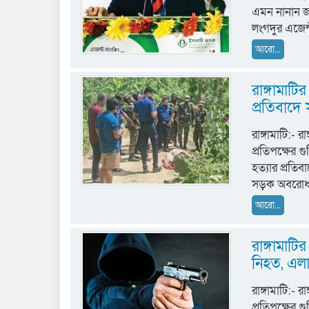
এমন নানান জন
লংগদুর এজেন্
আরো...
রাঙ্গামাট
প্রতিবাদ
রাঙ্গামাটি:-
প্রতিপক্ষের 
হত্যার প্রত
সড়ক অবরোধ ক
আরো...
রাঙ্গামাট
নিহত, এল
রাঙ্গামাটি:-
প্রতিপক্ষের 