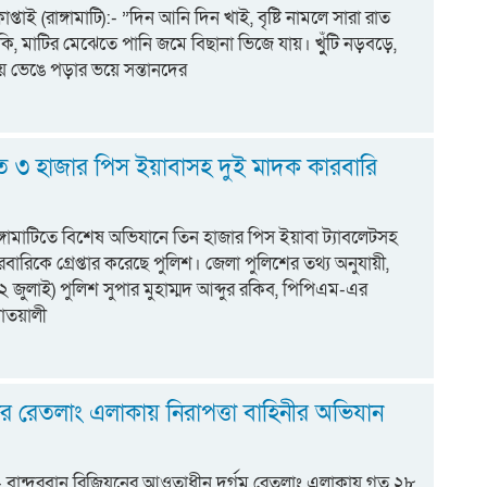
প্তাই (রাঙ্গামাটি):- ​”দিন আনি দিন খাই, বৃষ্টি নামলে সারা রাত
ি, মাটির মেঝেতে পানি জমে বিছানা ভিজে যায়। খুুঁটি নড়বড়ে,
ভেঙে পড়ার ভয়ে সন্তানদের
ম
িতে ৩ হাজার পিস ইয়াবাসহ দুই মাদক কারবারি
 রাঙ্গামাটিতে বিশেষ অভিযানে তিন হাজার পিস ইয়াবা ট্যাবলেটসহ
বারিকে গ্রেপ্তার করেছে পুলিশ। জেলা পুলিশের তথ্য অনুযায়ী,
(২ জুলাই) পুলিশ সুপার মুহাম্মদ আব্দুর রকিব, পিপিএম-এর
কোতয়ালী
ের রেতলাং এলাকায় নিরাপত্তা বাহিনীর অভিযান
ট:- বান্দরবান রিজিয়নের আওতাধীন দুর্গম রেতলাং এলাকায় গত ২৮