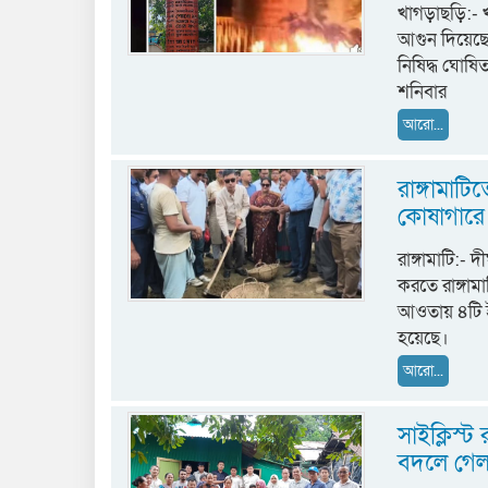
খাগড়াছড়ি:- খা
আগুন দিয়েছে 
নিষিদ্ধ ঘোষ
শনিবার
আরো...
রাঙ্গামাট
কোষাগারে
রাঙ্গামাটি:-
করতে রাঙ্গাম
আওতায় ৪টি ই
হয়েছে।
আরো...
সাইক্লিস্ট
বদলে গেল