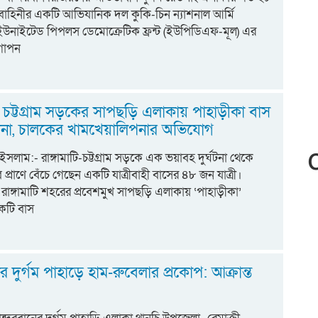
া বাহিনীর একটি আভিযানিক দল কুকি-চিন ন্যাশনাল আর্মি
উনাইটেড পিপলস ডেমোক্রেটিক ফ্রন্ট (ইউপিডিএফ-মূল) এর
গোপন
 – চট্টগ্রাম সড়কের সাপছড়ি এলাকায় পাহাড়ীকা বাস
্ঘটনা, চালকের খামখেয়ালিপনার অভিযোগ
সলাম:- রাঙ্গামাটি-চট্টগ্রাম সড়কে এক ভয়াবহ দুর্ঘটনা থেকে
রাণে বেঁচে গেছেন একটি যাত্রীবাহী বাসের ৪৮ জন যাত্রী।
ে রাঙ্গামাটি শহরের প্রবেশমুখ সাপছড়ি এলাকায় ‘পাহাড়ীকা’
কটি বাস
র দুর্গম পাহাড়ে হাম-রুবেলার প্রকোপ: আক্রান্ত