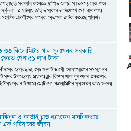
গড়াছড়ি সরকারি কলেজে স্থাপিত জুলাই স্মৃতিস্তম্ভে মাস্ক পরে
দুর্বৃত্তরা। এ ঘটনায় জড়িত থাকার অভিযোগে মো. রনি নামে
িত সংগঠন ছাত্রলীগের সাবেক নেতাকে আটক করেছে পুলিশ।
িতে ৩৩ কিলোমিটার খাল পুনঃখনন, সরকারি
 ফেরত গেল ৫১ লাখ টাকা
 দীর্ঘদিনের জলাবদ্ধতা, সেচ সংকট ও নৌ-যোগাযোগের সমস্যা দূর
াটি সদর উপজেলায় প্রধানমন্ত্রীর বিশেষ খাল পুনঃখনন প্রকল্পের
উনিয়নের ৪টি খালে মোট ৩৩ কিলোমিটার পুনঃখনন কাজ সম্পন্ন
 রাকিবুল ও কাপ্তাই ব্লাড ব্যাংকের মানবিকতায়
 এক পরিবারের জীবন