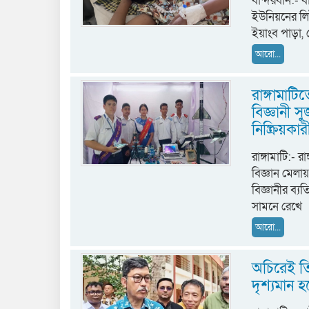
বান্দরবান:- 
ইউনিয়নের লিটক
ইয়াংব পাড়া, 
আরো...
রাঙ্গামাটি
বিজ্ঞানী স
নিষ্ক্রিয়ক
রাঙ্গামাটি:- র
বিজ্ঞান মেলা
বিজ্ঞানীর ব্যত
সামনে রেখে
আরো...
অচিরেই তি
দৃশ্যমান হবে