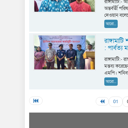
রাঙ্গামাটি:-
অন্তর্বর্তী পর
দেওয়ান বলেছে
আরো...
রাঙ্গামাট
: পার্বত্য মন্ত
রাঙ্গামাটি:- 
মন্তব্য করেছেন
এমপি। শনিবার
আরো...
01