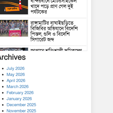
বান্দরবানে মোটরসাইকেল
খাদে পড়ে প্রাণ গেল দুই
পর্যটকের
রাঙ্গামাটির বাঘাইছড়িতে
বিজিবির অভিযানে বিদেশি
পিস্তল, গুলি ও বিদেশি
সিগারেট জব্দ
জাপানে শক্তিশালী ভূমিকম্পে
Archives
নিহতের সংখ্যা বেড়ে ৩৪
July 2026
রাশিয়ায় ক্যানসারের ভ্যাকসিন
May 2026
রোগীর শরীরে কার্যকরভাবে
April 2026
কাজ করছে, দাবি বিজ্ঞানীর
March 2026
February 2026
কাপ্তাই প্রেস ক্লাবের সভাপতি
মাহফুজ, সম্পাদক রিপন মারমা
January 2026
নির্বাচিত
December 2025
November 2025