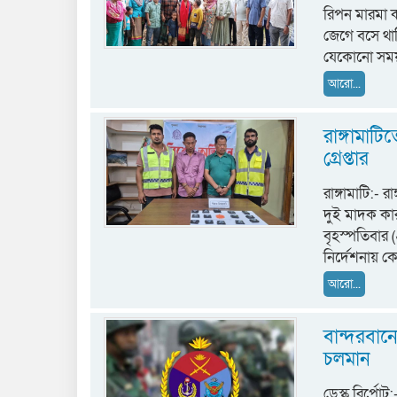
রিপন মারমা কা
জেগে বসে থাক
যেকোনো সময় 
আরো...
রাঙ্গামাট
গ্রেপ্তার
রাঙ্গামাটি:-
দুই মাদক কার
বৃহস্পতিবার 
নির্দেশনায় 
আরো...
বান্দরবান
চলমান
ডেস্ক রির্পো