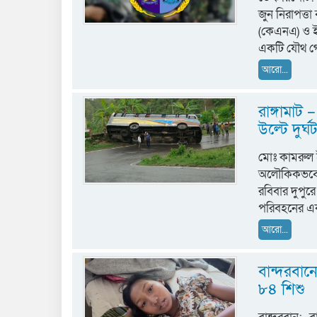
জুন নিরাপত্ত
(কেএনএ) ও ই
একটি যৌথ 
আরো...
রাঙ্গামাট
উল্টে দুর
মোঃ কামরুল ই
অলৌকিকভবে প্
রবিবার দুপুর
পরিবহনের এ
আরো...
বান্দরবানে
৮৪ শিশু