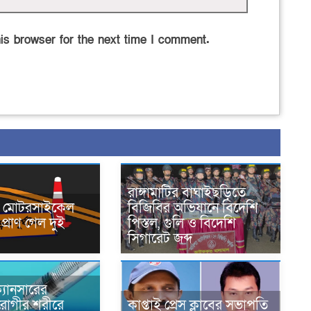
is browser for the next time I comment.
রাঙ্গামাটির বাঘাইছড়িতে
নে মোটরসাইকেল
বিজিবির অভিযানে বিদেশি
প্রাণ গেল দুই
পিস্তল, গুলি ও বিদেশি
সিগারেট জব্দ
্যানসারের
রোগীর শরীরে
কাপ্তাই প্রেস ক্লাবের সভাপতি