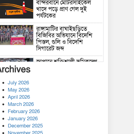
বান্দরবানে মোটরসাইকেল
খাদে পড়ে প্রাণ গেল দুই
পর্যটকের
রাঙ্গামাটির বাঘাইছড়িতে
বিজিবির অভিযানে বিদেশি
পিস্তল, গুলি ও বিদেশি
সিগারেট জব্দ
জাপানে শক্তিশালী ভূমিকম্পে
Archives
নিহতের সংখ্যা বেড়ে ৩৪
July 2026
রাশিয়ায় ক্যানসারের ভ্যাকসিন
May 2026
রোগীর শরীরে কার্যকরভাবে
April 2026
কাজ করছে, দাবি বিজ্ঞানীর
March 2026
February 2026
কাপ্তাই প্রেস ক্লাবের সভাপতি
মাহফুজ, সম্পাদক রিপন মারমা
January 2026
নির্বাচিত
December 2025
November 2025