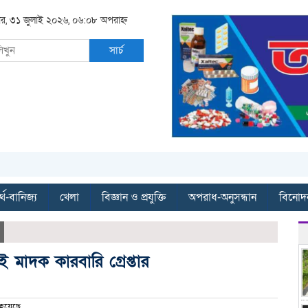
বার, ৩১ জুলাই ২০২৬, ০৬:০৮ অপরাহ্ন
সার্চ
্থ-বানিজ্য
খেলা
বিজ্ঞান ও প্রযুক্তি
অপরাধ-অনুসন্ধান
বিনোদ
 মাদক কারবারি গ্রেপ্তার
 হয়েছে