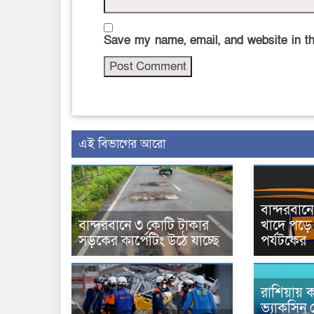
Save my name, email, and website in th
এই বিভাগের আরো
বান্দরবা
বান্দরবানে ৩ কোটি টাকার
খাদে পড়ে 
সড়কের কার্পেটিং উঠে যাচ্ছে
পর্যটকের
রাশিয়ায় ক
ভ্যাকসিন 