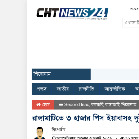
শুক্র
শিরোনাম
প্রচ্ছদ
জাতীয়
রাজনীতি
আন্তর্জাতিক
অর
হোম
Second lead
,
রকমারি
,
রাঙ্গামাটি
,
শিরোনাম
রাঙ্গামাটিতে ৩ হাজার পিস ইয়াবাসহ দুই
রিপোর্টার
আপডেট সময় শুক্রবার, ৩ জুলাই, ২০২৬
৭০ দেখা