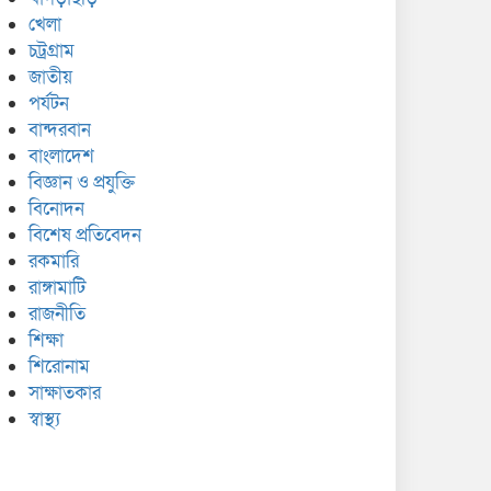
খেলা
চট্রগ্রাম
জাতীয়
পর্যটন
বান্দরবান
বাংলাদেশ
বিজ্ঞান ও প্রযুক্তি
বিনোদন
বিশেষ প্রতিবেদন
রকমারি
রাঙ্গামাটি
রাজনীতি
শিক্ষা
শিরোনাম
সাক্ষাতকার
স্বাস্থ্য