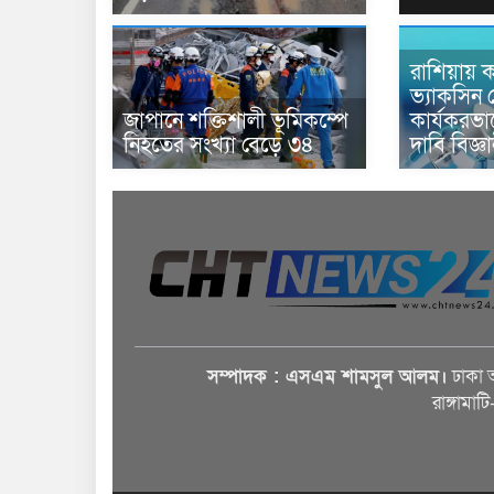
রাশিয়ায় ক
ভ্যাকসিন 
জাপানে শক্তিশালী ভূমিকম্পে
কার্যকরভ
নিহতের সংখ্যা বেড়ে ৩৪
দাবি বিজ্ঞ
সম্পাদক : এসএম শামসুল আলম।
ঢাকা 
রাঙ্গামাট