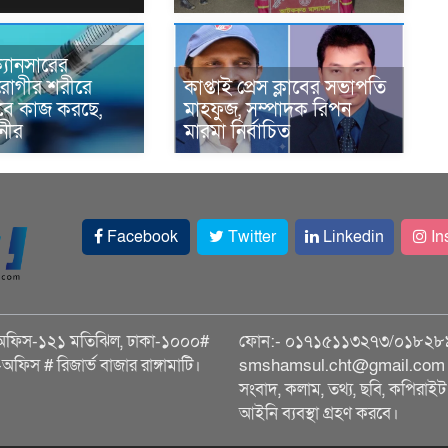
্যানসারের
রোগীর শরীরে
কাপ্তাই প্রেস ক্লাবের সভাপতি
াবে কাজ করছে,
মাহফুজ, সম্পাদক রিপন
ানীর
মারমা নির্বাচিত
Facebook
Twitter
Linkedin
In
অফিস-১২১ মতিঝিল, ঢাকা-১০০০#
ফোন:- ০১৭১৫১১৩২৭৩/০১৮২৮
ি-অফিস # রিজার্ভ বাজার রাঙ্গামাটি।
smshamsul.cht@gmail.com স
সংবাদ, কলাম, তথ্য, ছবি, কপিরাইট 
আইনি ব্যবস্থা গ্রহণ করবে।