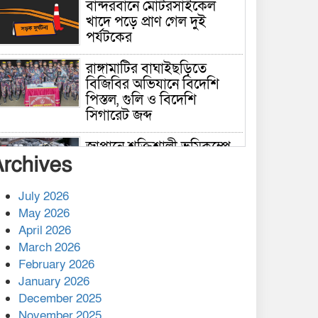
বান্দরবানে মোটরসাইকেল
খাদে পড়ে প্রাণ গেল দুই
পর্যটকের
রাঙ্গামাটির বাঘাইছড়িতে
বিজিবির অভিযানে বিদেশি
পিস্তল, গুলি ও বিদেশি
সিগারেট জব্দ
জাপানে শক্তিশালী ভূমিকম্পে
Archives
নিহতের সংখ্যা বেড়ে ৩৪
July 2026
রাশিয়ায় ক্যানসারের ভ্যাকসিন
May 2026
রোগীর শরীরে কার্যকরভাবে
April 2026
কাজ করছে, দাবি বিজ্ঞানীর
March 2026
February 2026
কাপ্তাই প্রেস ক্লাবের সভাপতি
মাহফুজ, সম্পাদক রিপন মারমা
January 2026
নির্বাচিত
December 2025
November 2025