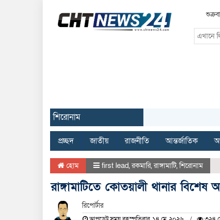
শুক্র
শিরোনাম
প্রচ্ছদ
জাতীয়
রাজনীতি
আন্তর্জাতিক
অর
হোম
first lead
,
রকমারি
,
রাঙ্গামাটি
,
শিরোনাম
রাঙ্গামাটিতে কোতয়ালী থানার বিশেষ 
রিপোর্টার
আপডেট সময় বৃহস্পতিবার, ১৪ মে, ২০২৬
৩২৪ দ