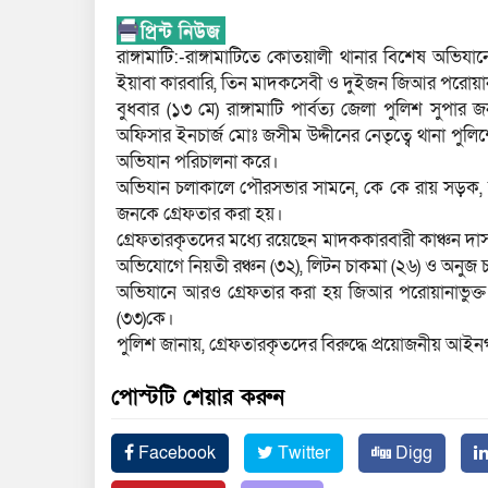
রাঙ্গামাটি:-রাঙ্গামাটিতে কোতয়ালী থানার বিশেষ অ
ইয়াবা কারবারি, তিন মাদকসেবী ও দুইজন জিআর পরোয়ান
বুধবার (১৩ মে) রাঙ্গামাটি পার্বত্য জেলা পুলিশ সুপার
অফিসার ইনচার্জ মোঃ জসীম উদ্দীনের নেতৃত্বে থানা পু
অভিযান পরিচালনা করে।
অভিযান চলাকালে পৌরসভার সামনে, কে কে রায় সড়ক, রাজ
জনকে গ্রেফতার করা হয়।
গ্রেফতারকৃতদের মধ্যে রয়েছেন মাদককারবারী কাঞ্চন দা
অভিযোগে নিয়তী রঞ্চন (৩২), লিটন চাকমা (২৬) ও অনু
অভিযানে আরও গ্রেফতার করা হয় জিআর পরোয়ানাভুক্
(৩৩)কে।
পুলিশ জানায়, গ্রেফতারকৃতদের বিরুদ্ধে প্রয়োজনীয় আইনগত 
পোস্টটি শেয়ার করুন
Facebook
Twitter
Digg