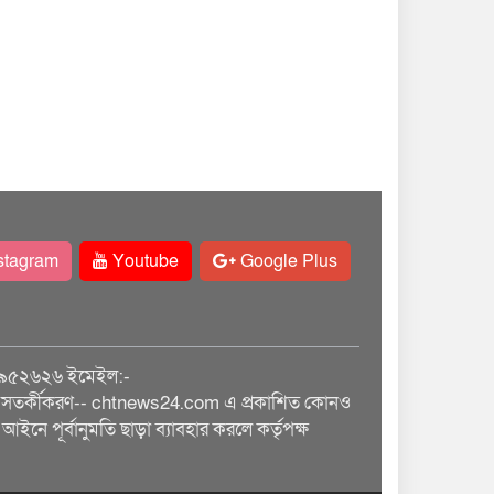
stagram
Youtube
Google Plus
৯৫২৬২৬ ইমেইল:-
তর্কীকরণ-- chtnews24.com এ প্রকাশিত কোনও
আইনে পূর্বানুমতি ছাড়া ব্যাবহার করলে কর্তৃপক্ষ