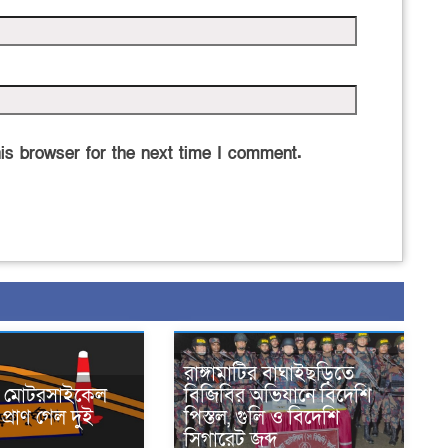
is browser for the next time I comment.
রাঙ্গামাটির বাঘাইছড়িতে
নে মোটরসাইকেল
বিজিবির অভিযানে বিদেশি
প্রাণ গেল দুই
পিস্তল, গুলি ও বিদেশি
সিগারেট জব্দ