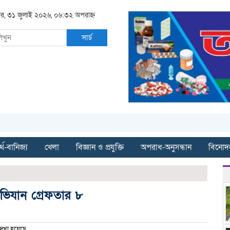
বার, ৩১ জুলাই ২০২৬, ০৬:৩২ অপরাহ্ন
সার্চ
্থ-বানিজ্য
খেলা
বিজ্ঞান ও প্রযুক্তি
অপরাধ-অনুসন্ধান
বিনোদ
অভিযান গ্রেফতার ৮
েখা হয়েছে