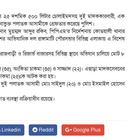
ভিযানে ২৫ দশমিক ৫০০ লিটার চোলাইমদসহ দুই মাদককারবারী, এক
াভুক্ত পলাতক আসামীকে গ্রেফতার করেছে পুলিশ।
ম
 জনাব মুহম্মদ আব্দুর রকিব, পিপিএম’র নির্দেশনায় কোতয়ালী থানার
লিশের আভিযানিক দল রাঙ্গামাটি পৌরসভার বিভিন্ন এলাকায় এ বিশেষ
বাড়ী ও রিজার্ভ বাজারসহ বিভিন্ন স্থানে অভিযান চালিয়ে মোট ৮
স (৩৫), অংকিতা চাকমা (৩৫) ও সাজ্জাদ (২২)। এছাড়া মাদকসেবনের
জ চাকমা (২৫)কে আটক করা হয়।
ত দুই পলাতক আসামী মোঃ সাইদুল (২০) ও মোঃ ইসমাইল হোসেন
ব্যবস্থা প্রক্রিয়াধীন রয়েছে।
Linkedin
Reddit
Google Plus