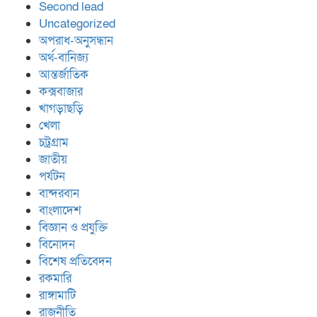
Second lead
Uncategorized
অপরাধ-অনুসন্ধান
অর্থ-বানিজ্য
আন্তর্জাতিক
কক্সবাজার
খাগড়াছড়ি
খেলা
চট্রগ্রাম
জাতীয়
পর্যটন
বান্দরবান
বাংলাদেশ
বিজ্ঞান ও প্রযুক্তি
বিনোদন
বিশেষ প্রতিবেদন
রকমারি
রাঙ্গামাটি
রাজনীতি