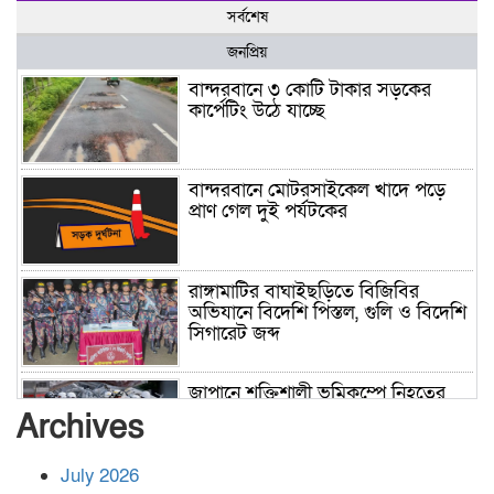
সর্বশেষ
জনপ্রিয়
বান্দরবানে ৩ কোটি টাকার সড়কের
কার্পেটিং উঠে যাচ্ছে
বান্দরবানে মোটরসাইকেল খাদে পড়ে
প্রাণ গেল দুই পর্যটকের
রাঙ্গামাটির বাঘাইছড়িতে বিজিবির
অভিযানে বিদেশি পিস্তল, গুলি ও বিদেশি
সিগারেট জব্দ
জাপানে শক্তিশালী ভূমিকম্পে নিহতের
সংখ্যা বেড়ে ৩৪
Archives
July 2026
রাশিয়ায় ক্যানসারের ভ্যাকসিন রোগীর