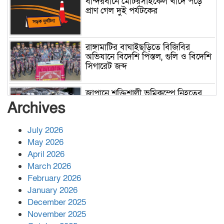
বান্দরবানে মোটরসাইকেল খাদে পড়ে
প্রাণ গেল দুই পর্যটকের
রাঙ্গামাটির বাঘাইছড়িতে বিজিবির
অভিযানে বিদেশি পিস্তল, গুলি ও বিদেশি
সিগারেট জব্দ
জাপানে শক্তিশালী ভূমিকম্পে নিহতের
সংখ্যা বেড়ে ৩৪
Archives
July 2026
রাশিয়ায় ক্যানসারের ভ্যাকসিন রোগীর
May 2026
শরীরে কার্যকরভাবে কাজ করছে, দাবি
April 2026
বিজ্ঞানীর
March 2026
February 2026
কাপ্তাই প্রেস ক্লাবের সভাপতি মাহফুজ,
January 2026
সম্পাদক রিপন মারমা নির্বাচিত
December 2025
November 2025