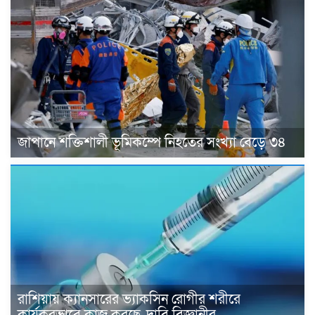
জাপানে শক্তিশালী ভূমিকম্পে নিহতের সংখ্যা বেড়ে ৩৪
রাশিয়ায় ক্যানসারের ভ্যাকসিন রোগীর শরীরে
কার্যকরভাবে কাজ করছে, দাবি বিজ্ঞানীর