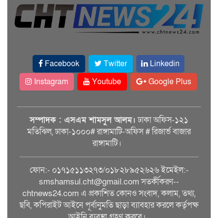
Facebook
Twitter
Linkedin
Instagram
Youtube
Google Plus
সম্পাদক : এসএম শামসুল আলম।
ঢাকা অফিস-১২১
মতিঝিল, ঢাকা-১০০০# রাঙ্গামাটি-অফিস # রিজার্ভ বাজার
রাঙ্গামাটি।
ফোন:- ০১৭১৫১১৩২৭৩/০১৮২৮৯৫২৬২৬ ইমেইল:-
smshamsul.cht@gmail.com সতর্কীকরণ--
chtnews24.com এ প্রকাশিত কোনও সংবাদ, কলাম, তথ্য,
ছবি, কপিরাইট আইনে পূর্বানুমতি ছাড়া ব্যাবহার করলে কর্তৃপক্ষ
আইনি ব্যবস্থা গ্রহণ করবে।