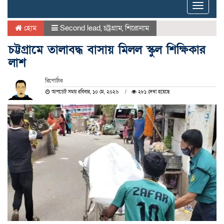
Toggle
naviga
হোম
Second lead
,
চট্রগ্রাম
,
শিরোনাম
চট্টগ্রামে তালাবদ্ধ বাসায় মিলল স্কুল শিক্ষিকার
লাশ
রিপোর্টার
আপডেট সময় রবিবার, ১০ মে, ২০২৬
২৮১ দেখা হয়েছে