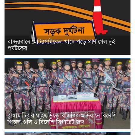
বান্দরবানে মোটরসাইকেল খাদে পড়ে প্রাণ গেল দুই
পর্যটকের
রাঙ্গামাটির বাঘাইছড়িতে বিজিবির অভিযানে বিদেশি
পিস্তল, গুলি ও বিদেশি সিগারেট জব্দ